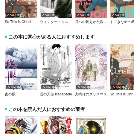
ノベル｜巻
ノベル｜巻
ノベル｜巻
ノベル｜巻
So This is Christmas
ウィンター・キル
月への吠えかた教えます
この本に関心がある人におすすめします
ノベル｜巻
ノベル｜巻
ノベル｜巻
ノベル｜巻
夜の眼
雪の天使 Icecapade
犬晴れのクリスマス
この本を読んだ人におすすめの著者