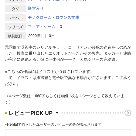
殿堂入り
タグ
モノクローム・ロマンス文庫
レーベル
フェア・ゲーム
- 3 -
シリーズ
2020年1月10日
紙初版日
元同僚で収監中のシリアルキラー、コーリアンが共犯の存在をほのめか
した。捜査に乗り出したエリオットだったがその矢先、タッカーと連絡
が完全に途絶える。彼に一体何が――？ 人気シリーズ完結篇。
※こちらの作品にはイラストが収録されています。
尚、イラストは紙書籍と電子版で異なる場合がございます。ご了承く
ださい。
（※ページ数は、680字もしくは画像1枚を1ページとして数えていま
す）
レビューPICK UP
※Renta!で購入したユーザーのレビューのみが表示されます