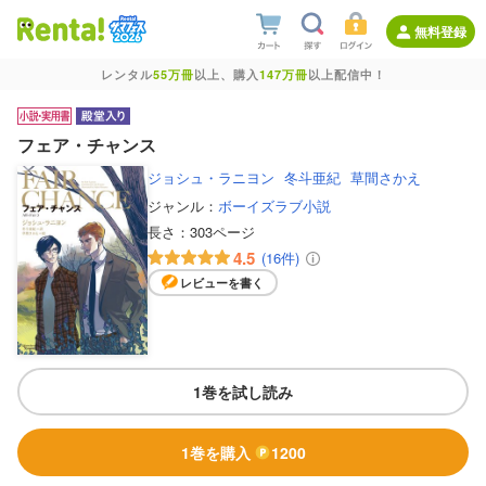
無料登録
レンタル
55万冊
以上、購入
147万冊
以上配信中！
フェア・チャンス
ジョシュ・ラニヨン
冬斗亜紀
草間さかえ
ジャンル：
ボーイズラブ小説
長さ：
303ページ
4.5
(16件)
レビューを書く
1巻を試し読み
1巻を購入
1200