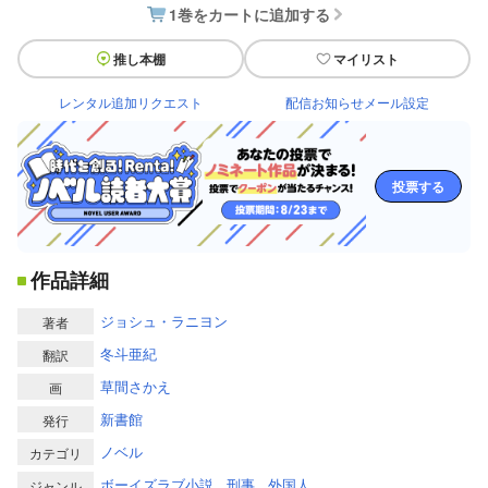
1巻をカートに追加する
推し本棚
マイリスト
レンタル追加リクエスト
配信お知らせメール設定
投票する
作品詳細
ジョシュ・ラニヨン
著者
冬斗亜紀
翻訳
草間さかえ
画
新書館
発行
ノベル
カテゴリ
ボーイズラブ小説
刑事
外国人
ジャンル