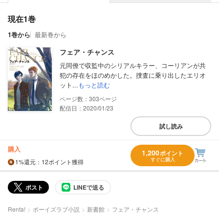
現在1巻
1巻から
最新巻から
フェア・チャンス
元同僚で収監中のシリアルキラー、コーリアンが共
犯の存在をほのめかした。捜査に乗り出したエリオ
ット...
もっと読む
303
配信日：2020/01/23
試し読み
購入
1,200
ポイント
すぐに購入
1%
還元
：12ポイント獲得
ポスト
LINEで送る
Renta!
ボーイズラブ小説
新書館
フェア・チャンス