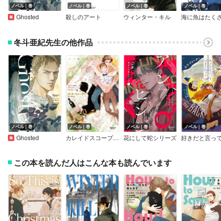
ノベル｜巻
ノベル｜巻
ノベル｜巻
ノベル｜巻
Ghosted
殺しのアート
ウィンター・キル
冬斗亜紀先生の他作品
ノベル｜巻
ノベル｜巻
ノベル｜巻
ノベル｜巻
Ghosted
カレイドスコープの空と―IMAGO―
花にして蛇シリーズ
この本を読んだ人はこんな本も読んでいます