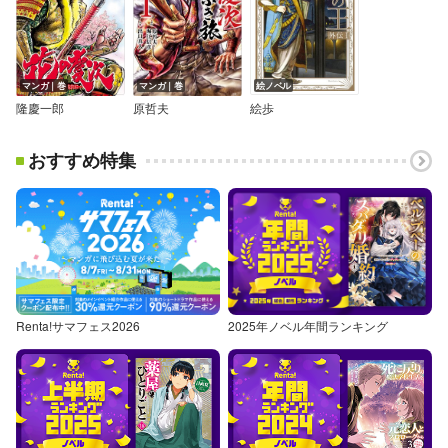
マンガ｜巻
マンガ｜巻
絵ノベル
隆慶一郎
原哲夫
絵歩
おすすめ特集
Renta!サマフェス2026
2025年ノベル年間ランキング