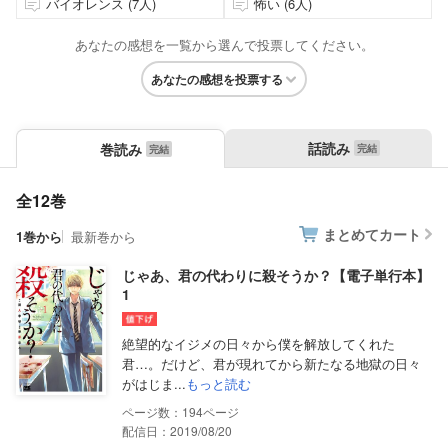
バイオレンス (7人)
怖い (6人)
あなたの感想を一覧から選んで投票してください。
あなたの感想を投票する
話読み
巻読み
全12巻
まとめてカート
1巻から
最新巻から
じゃあ、君の代わりに殺そうか？【電子単行本】
1
絶望的なイジメの日々から僕を解放してくれた
君…。だけど、君が現れてから新たなる地獄の日々
がはじま...
もっと読む
194
配信日：2019/08/20