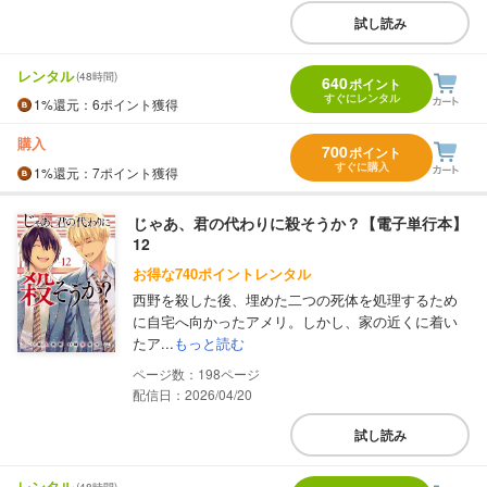
試し読み
レンタル
(48時間)
640
ポイント
すぐにレンタル
1%
還元
：6ポイント獲得
購入
700
ポイント
すぐに購入
1%
還元
：7ポイント獲得
じゃあ、君の代わりに殺そうか？【電子単行本】
12
お得な740ポイントレンタル
西野を殺した後、埋めた二つの死体を処理するため
に自宅へ向かったアメリ。しかし、家の近くに着い
たア...
もっと読む
198
配信日：2026/04/20
試し読み
レンタル