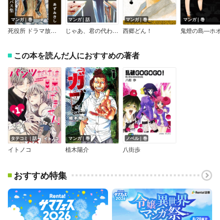
マンガ｜巻
マンガ｜話
マンガ｜巻
マンガ｜巻
死役所 ドラマ放送話オムニバス集
じゃあ、君の代わりに殺そうか？【分冊版】
西郷どん！
この本を読んだ人におすすめの著者
タテコミ｜話
マンガ｜巻
ノベル｜巻
イトノコ
植木陽介
八街歩
おすすめ特集