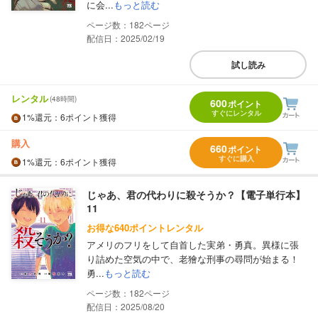
に会...
もっと読む
182
配信日：2025/02/19
試し読み
レンタル
(48時間)
600
ポイント
すぐにレンタル
1%
還元
：6ポイント獲得
購入
660
ポイント
すぐに購入
1%
還元
：6ポイント獲得
じゃあ、君の代わりに殺そうか？【電子単行本】
11
お得な640ポイントレンタル
アメリのフリをして自首した実弟・勇真。異様に張
り詰めた空気の中で、老獪な刑事の尋問が始まる！
勇...
もっと読む
182
配信日：2025/08/20