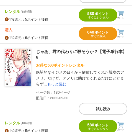
レンタル
(48時間)
580
ポイント
すぐにレンタル
1%
還元
：5ポイント獲得
購入
640
ポイント
すぐに購入
1%
還元
：6ポイント獲得
じゃあ、君の代わりに殺そうか？【電子単行本】
6
お得な580ポイントレンタル
絶望的なイジメの日々から解放してくれた親友のア
メリ。だけど、アメリは助けてくれるだけにとどま
らず...
もっと読む
180
配信日：2022/09/20
試し読み
レンタル
(48時間)
580
ポイント
すぐにレンタル
1%
還元
：5ポイント獲得