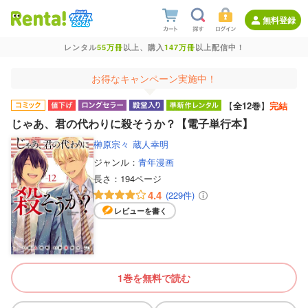
無料登録
レンタル
55万冊
以上、購入
147万冊
以上配信中！
お得なキャンペーン実施中！
【
全12巻
】
完結
じゃあ、君の代わりに殺そうか？【電子単行本】
榊原宗々
蔵人幸明
ジャンル：
青年漫画
長さ：
194ページ
4.4
(229件)
レビューを書く
1巻を無料で読む