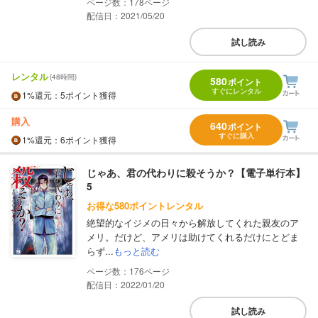
178
配信日：2021/05/20
試し読み
レンタル
(48時間)
580
ポイント
すぐにレンタル
1%
還元
：5ポイント獲得
購入
640
ポイント
すぐに購入
1%
還元
：6ポイント獲得
じゃあ、君の代わりに殺そうか？【電子単行本】
5
お得な580ポイントレンタル
絶望的なイジメの日々から解放してくれた親友のア
メリ。だけど、アメリは助けてくれるだけにとどま
らず...
もっと読む
176
配信日：2022/01/20
試し読み