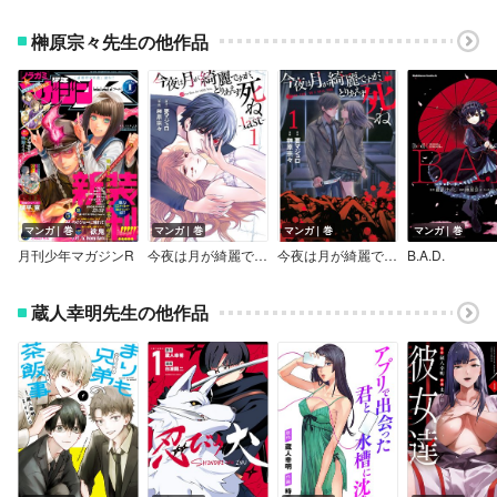
榊原宗々先生の他作品
マンガ｜巻
マンガ｜巻
マンガ｜巻
マンガ｜巻
月刊少年マガジンR
今夜は月が綺麗ですが、とりあえず死ね -last-
今夜は月が綺麗ですが、とりあえず死ね
B.A.D.
蔵人幸明先生の他作品