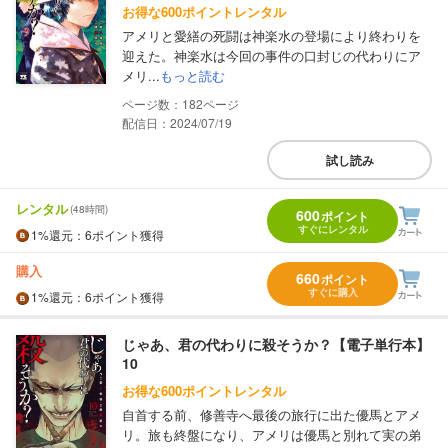
お得な600ポイントレンタル
アメリと愛繕の死闘は神楽水の登場により終わりを
迎えた。神楽水は今回の事件の口封じの代わりにア
メリ...
もっと読む
182
配信日：2024/07/19
試し読み
レンタル
(48時間)
600
ポイント
すぐにレンタル
1%
還元
：6ポイント獲得
購入
660
ポイント
すぐに購入
1%
還元
：6ポイント獲得
じゃあ、君の代わりに殺そうか？【電子単行本】
10
お得な600ポイントレンタル
自首する前、修善寺へ最後の旅行に出た優馬とアメ
リ。旅も終盤になり、アメリは優馬と別れて実の弟