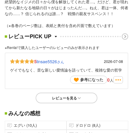
絶望的なイジメの日々から僕を解放してくれた君…。だけど、君が現れ
てから新たなる地獄の日々がはじまったんだ…。ねえ、君は一体、何者
なの……？ 信じられるのは誰…？ 戦慄の親友サスペンス！！
（※各巻のページ数は、表紙と奥付を含め片面で数えています）
レビューPICK UP
※Renta!で購入したユーザーのレビューのみが表示されます
5
linsae5526
2026-07-08
さん
ゲイでもなく、歪な新しい愛情論を語っていて、複雑な愛の哲学
0
参考になった
人
レビューを見る
みんなの感想
エグい (10人)
ドロドロ (8人)