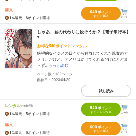
購入
640
ポイント
すぐに購入
1%
還元
：6ポイント獲得
じゃあ、君の代わりに殺そうか？【電子単行本】
7
お得な540ポイントレンタル
絶望的なイジメの日々から解放してくれた親友のア
メリ。だけど、アメリは助けてくれるだけにとどま
らず...
もっと読む
182
配信日：2023/04/20
試し読み
レンタル
(48時間)
540
ポイント
すぐにレンタル
1%
還元
：5ポイント獲得
購入
600
ポイント
すぐに購入
1%
還元
：6ポイント獲得