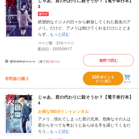
じゃあ、君の代わりに殺そうか？【電子単行本】
3
絶望的なイジメの日々から解放してくれた親友のア
メリ。だけど、アメリは助けてくれるだけにとどま
らず...
もっと読む
210
配信日：2020/09/17
無料で読む
通常640ポイント
（終了日:
08/14
）
320
ポイント
有料版の購入
すぐに購入
じゃあ、君の代わりに殺そうか？【電子単行本】
4
お得な580ポイントレンタル
アメリ…現れてしまった君の兄弟。危険なその人は
君からすべてを奪おうとあらゆる手を講じてくるだ
ろう...
もっと読む