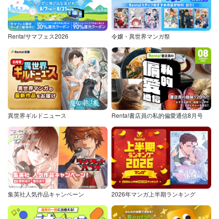
Renta!サマフェス2026
令嬢・異世界マンガ祭
異世界ギルドニュース
Renta!書店員の私的偏愛通信8月号
集英社人気作品キャンペーン
2026年マンガ上半期ランキング