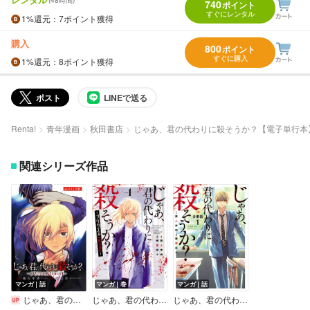
(48時間)
740
ポイント
すぐにレンタル
1%
還元
：7ポイント獲得
購入
800
ポイント
すぐに購入
1%
還元
：8ポイント獲得
ポスト
LINEで送る
Renta!
青年漫画
秋田書店
じゃあ、君の代わりに殺そうか？【電子単行本
関連シリーズ作品
マンガ｜話
マンガ｜巻
マンガ｜話
じゃあ、君の代わりに殺そうか？～プリクエル【前日譚】～（話売り）
じゃあ、君の代わりに殺そうか？～プリクエル【前日譚】～
じゃあ、君の代わりに殺そうか？【分冊版】