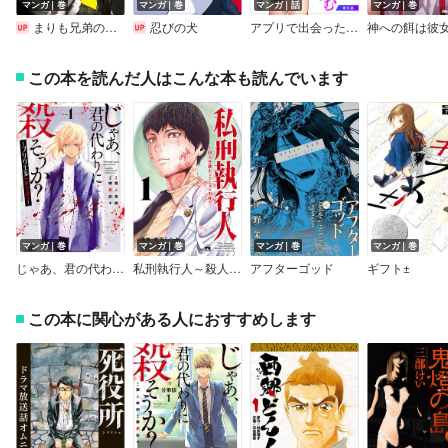
マンガ｜巻
マンガ｜巻
マンガ｜話
マンガ｜巻
まりも兄弟の茶飯事
忍びの犬
アプリで出会った君と水槽に沈む（話売り）
神への餌は彼
この本を読んだ人はこんな本も読んでいます
マンガ｜巻
マンガ｜巻
マンガ｜巻
マンガ｜巻
じゃあ、君の代わりに殺そうか？～プリクエル【前日譚】～
私刑執行人～殺人弁護士とテミスの天秤～【電子単行本】
アフターゴッド
ギフト±
この本に関心がある人におすすめします