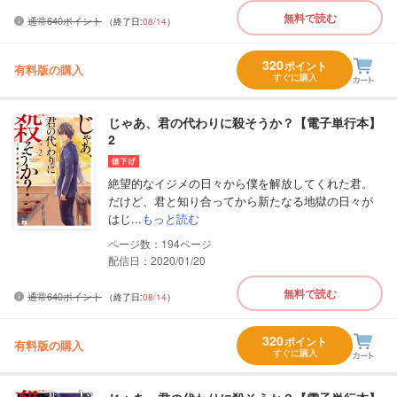
無料で読む
通常640ポイント
（終了日:
08/14
）
320
ポイント
有料版の購入
すぐに購入
じゃあ、君の代わりに殺そうか？【電子単行本】
2
絶望的なイジメの日々から僕を解放してくれた君。
だけど、君と知り合ってから新たなる地獄の日々が
はじ...
もっと読む
194
配信日：2020/01/20
無料で読む
通常640ポイント
（終了日:
08/14
）
320
ポイント
有料版の購入
すぐに購入