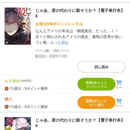
じゃあ、君の代わりに殺そうか？【電子単行本】
8
お得な540ポイントレンタル
なんとアメリの本名は「桐嶺真生」だった…！！
次々と明かされるアメリの過去。優馬の思考が追い
つく暇...
もっと読む
182
配信日：2023/11/20
試し読み
レンタル
(48時間)
540
ポイント
すぐにレンタル
1%
還元
：5ポイント獲得
購入
600
ポイント
すぐに購入
1%
還元
：6ポイント獲得
じゃあ、君の代わりに殺そうか？【電子単行本】
9