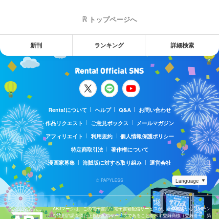
トップページへ
新刊
ランキング
詳細検索
Renta!について
ヘルプ
Q&A
お問い合わせ
作品リクエスト
ご意見ボックス
メールマガジン
アフィリエイト
利用規約
個人情報保護ポリシー
特定商取引法
著作権について
漫画家募集
海賊版に対する取り組み
運営会社
© PAPYLESS
ABJマークは、この電子書店・電子書籍配信サービスが、著作権者からコンテン
ツ使用許諾を得た正規版配信サービスであることを示す登録商標（登録番号 第