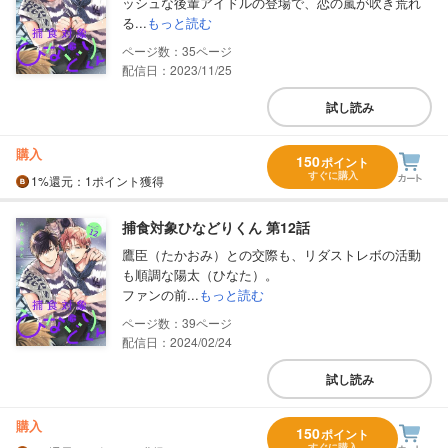
ッシュな後輩アイドルの登場で、恋の嵐が吹き荒れ
る...
もっと読む
35
配信日：2023/11/25
試し読み
購入
150
ポイント
すぐに購入
1%
還元
：1ポイント獲得
捕食対象ひなどりくん 第12話
鷹臣（たかおみ）との交際も、リダストレボの活動
も順調な陽太（ひなた）。
ファンの前...
もっと読む
39
配信日：2024/02/24
試し読み
購入
150
ポイント
すぐに購入