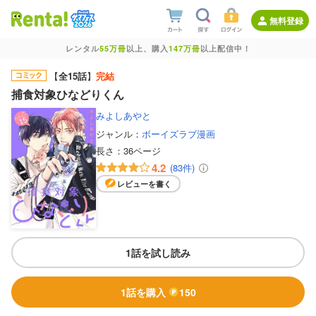
無料登録
レンタル
55万冊
以上、購入
147万冊
以上配信中！
【
全15話
】
完結
捕食対象ひなどりくん
みよしあやと
ジャンル：
ボーイズラブ漫画
長さ：
36ページ
4.2
(83件)
レビューを書く
1話を試し読み
1話を購入
150