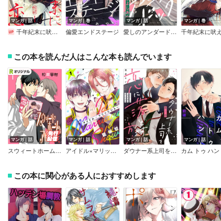
マンガ｜話
マンガ｜巻
マンガ｜話
マンガ｜巻
千年紀末に吠える恋【分冊版】
偏愛エンドステージ
愛しのアンダードッグ
この本を読んだ人はこんな本も読んでいます
マンガ｜話
マンガ｜話
マンガ｜話
マンガ｜話
スウィートホームアローン
アイドル×マリッジショー
ダウナー系上司を恋に落とす方法【単話売】
この本に関心がある人におすすめします