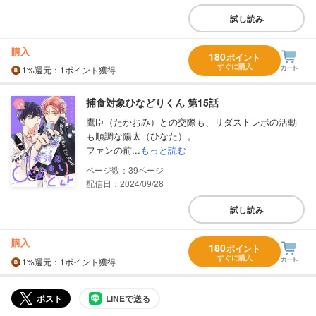
試し読み
購入
180
ポイント
すぐに購入
1%
還元
：1ポイント獲得
捕食対象ひなどりくん 第15話
鷹臣（たかおみ）との交際も、リダストレボの活動
も順調な陽太（ひなた）。
ファンの前...
もっと読む
39
配信日：2024/09/28
試し読み
購入
180
ポイント
すぐに購入
1%
還元
：1ポイント獲得
ポスト
LINEで送る