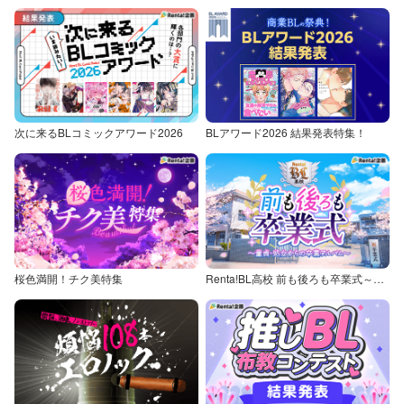
次に来るBLコミックアワード2026
BLアワード2026 結果発表特集！
桜色満開！チク美特集
Renta!BL高校 前も後ろも卒業式～童貞・処女からの卒業アルバム～