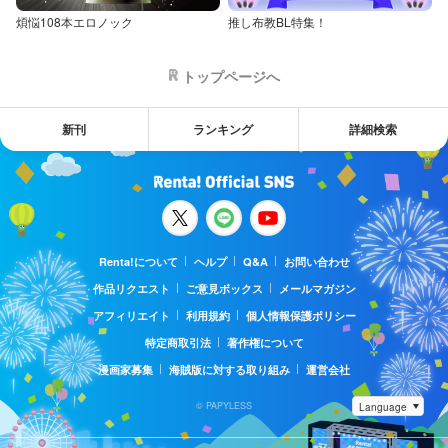
煩悩108本エロノック
推し布教BL特集！
トップページへ
新刊
ランキング
詳細検索
Renta!について
ヘルプ
Q&A
お問い合わせ
作品リクエスト
ご意見ボックス
メールマガジン
アフィリエイト
利用規約
個人情報保護ポリシー
特定商取引法
著作権について
漫画家募集
海賊版に対する取り組み
運営会社
© PAPYLESS