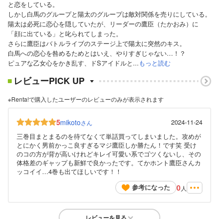
と恋をしている。
しかし白馬のグループと陽太のグループは敵対関係を売りにしている。
陽太は必死に恋心を隠していたが、リーダーの鷹臣（たかおみ）に
「顔に出ている」と叱られてしまった。
さらに鷹臣はバトルライブのステージ上で陽太に突然のキス。
白馬への恋心を咎めるためとはいえ、やりすぎじゃない…！？
ピュアな乙女心をかき乱す、ドSアイドルと...
もっと読む
レビューPICK UP
※Renta!で購入したユーザーのレビューのみが表示されます
5
mikoto
2024-11-24
さん
三巻目まとまるのを待てなくて単話買ってしまいました。攻めが
とにかく男前かっこ良すぎるマジ鷹臣しか勝たん！です笑 受け
のコの方が背が高いけれどキレイ可愛い系でゴツくないし、その
体格差のギャップも新鮮で良かったです。てかホント鷹臣さんカ
ッコイイ…4巻も出てほしいです！！
0
参考になった
人
レビューを見る