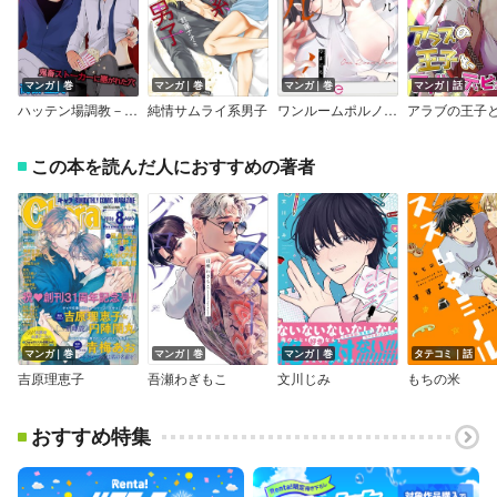
マンガ｜巻
マンガ｜巻
マンガ｜巻
マンガ｜話
ハッテン場調教－鬼畜ストーカーに塞がれた穴
純情サムライ系男子
ワンルームポルノ【単行本版】
この本を読んだ人におすすめの著者
マンガ｜巻
マンガ｜巻
マンガ｜巻
タテコミ｜話
吉原理恵子
吾瀬わぎもこ
文川じみ
もちの米
おすすめ特集