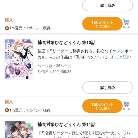
試し読み
購入
150
ポイント
すぐに購入
1%
還元
：1ポイント獲得
捕食対象ひなどりくん 第10話
強面ドSリーダーに翻弄される、初心なイケメンボー
カル。※この作品は「Tulle vol.17」に...
もっと読む
35
配信日：2021/09/25
試し読み
購入
150
ポイント
すぐに購入
1%
還元
：1ポイント獲得
捕食対象ひなどりくん 第11話
ドS溺愛リーダー×初心で頑張り屋なボーカル。フレ