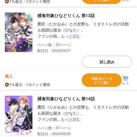
1%
還元
：1ポイント獲得
捕食対象ひなどりくん 第13話
鷹臣（たかおみ）との交際も、リダストレボの活動
も順調な陽太（ひなた）。
ファンの前...
もっと読む
35
配信日：2024/04/27
試し読み
購入
180
ポイント
すぐに購入
1%
還元
：1ポイント獲得
捕食対象ひなどりくん 第14話
鷹臣（たかおみ）との交際も、リダストレボの活動
も順調な陽太（ひなた）。
ファンの前...
もっと読む
37
配信日：2024/06/29