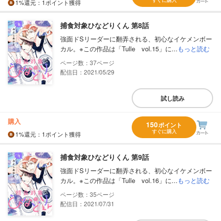
1%
還元
：1ポイント獲得
捕食対象ひなどりくん 第8話
強面ドSリーダーに翻弄される、初心なイケメンボー
カル。※この作品は「Tulle vol.15」に...
もっと読む
37
配信日：2021/05/29
試し読み
購入
150
ポイント
すぐに購入
1%
還元
：1ポイント獲得
捕食対象ひなどりくん 第9話
強面ドSリーダーに翻弄される、初心なイケメンボー
カル。※この作品は「Tulle vol.16」に...
もっと読む
35
配信日：2021/07/31