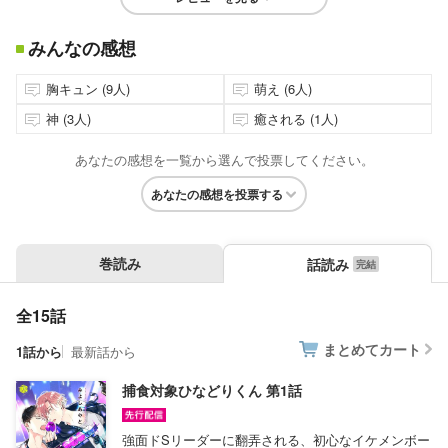
みんなの感想
胸キュン (9人)
萌え (6人)
神 (3人)
癒される (1人)
あなたの感想を一覧から選んで投票してください。
あなたの感想を投票する
巻読み
話読み
全15話
まとめてカート
1話から
最新話から
捕食対象ひなどりくん 第1話
強面ドSリーダーに翻弄される、初心なイケメンボー