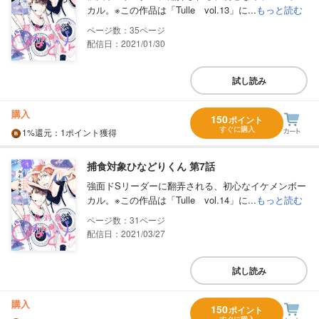
カル。※この作品は「Tulle vol.13」に...
もっと読む
35
配信日：2021/01/30
試し読み
購入
150
ポイント
すぐに購入
1%
還元
：1ポイント獲得
捕食対象ひなどりくん 第7話
強面ドSリーダーに翻弄される、初心なイケメンボー
カル。※この作品は「Tulle vol.14」に...
もっと読む
31
配信日：2021/03/27
試し読み
購入
150
ポイント
すぐに購入