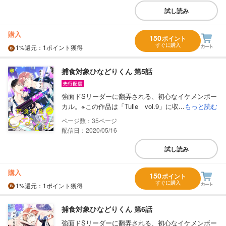
試し読み
購入
150
ポイント
すぐに購入
1%
還元
：1ポイント獲得
捕食対象ひなどりくん 第5話
強面ドSリーダーに翻弄される、初心なイケメンボー
カル。※この作品は「Tulle vol.9」に収...
もっと読む
35
配信日：2020/05/16
試し読み
購入
150
ポイント
すぐに購入
1%
還元
：1ポイント獲得
捕食対象ひなどりくん 第6話
強面ドSリーダーに翻弄される、初心なイケメンボー