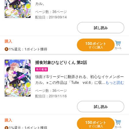
カル。
36
配信日：2019/09/14
試し読み
購入
150
ポイント
すぐに購入
1%
還元
：1ポイント獲得
捕食対象ひなどりくん 第2話
強面ドSリーダーに翻弄される、初心なイケメンボー
カル。※この作品は「Tulle vol.6」に収...
もっと読む
36
配信日：2019/11/16
試し読み
購入
150
ポイント
すぐに購入
1%
還元
：1ポイント獲得