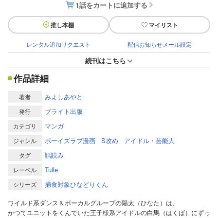
1話をカートに追加する
推し本棚
マイリスト
レンタル追加リクエスト
配信お知らせメール設定
続刊はこちら
作品詳細
みよしあやと
著者
ブライト出版
発行
マンガ
カテゴリ
ボーイズラブ漫画
S攻め
アイドル・芸能人
ジャンル
話読み
タグ
Tulle
レーベル
捕食対象ひなどりくん
シリーズ
ワイルド系ダンス＆ボーカルグループの陽太（ひなた）は、
かつてユニットをくんでいた王子様系アイドルの白馬（はくば）にずっ