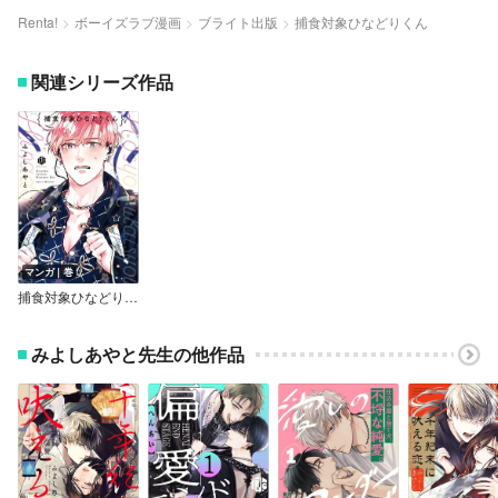
Renta!
ボーイズラブ漫画
ブライト出版
捕食対象ひなどりくん
関連シリーズ作品
マンガ｜巻
捕食対象ひなどりくん【電子限定漫画付きRenta！特別版】
みよしあやと先生の他作品