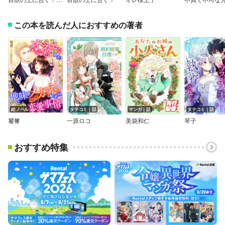
この本を読んだ人におすすめの著者
絵ノベル
タテコミ｜話
マンガ｜話
タテコミ｜話
饕餮
一原ロコ
美袋和仁
琴子
おすすめ特集