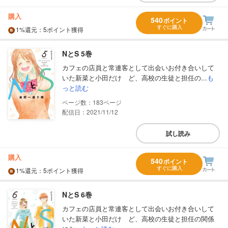
購入
540
ポイント
すぐに購入
1%
還元
：5ポイント獲得
NとS 5巻
カフェの店員と常連客として出会いお付き合いして
いた新菜と小田だけ ど、高校の生徒と担任の...
も
っと読む
183
配信日：2021/11/12
試し読み
購入
540
ポイント
すぐに購入
1%
還元
：5ポイント獲得
NとS 6巻
カフェの店員と常連客として出会いお付き合いして
いた新菜と小田だけ ど、高校の生徒と担任の関係