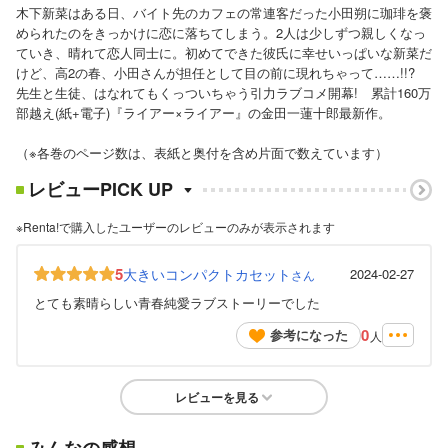
木下新菜はある日、バイト先のカフェの常連客だった小田朔に珈琲を褒
められたのをきっかけに恋に落ちてしまう。2人は少しずつ親しくなっ
ていき、晴れて恋人同士に。初めてできた彼氏に幸せいっぱいな新菜だ
けど、高2の春、小田さんが担任として目の前に現れちゃって……!!?
先生と生徒、はなれてもくっついちゃう引力ラブコメ開幕! 累計160万
部越え(紙+電子)『ライアー×ライアー』の金田一蓮十郎最新作。
（※各巻のページ数は、表紙と奥付を含め片面で数えています）
レビューPICK UP
※Renta!で購入したユーザーのレビューのみが表示されます
5
大きいコンパクトカセット
2024-02-27
さん
とても素晴らしい青春純愛ラブストーリーでした
0
参考になった
人
レビューを見る