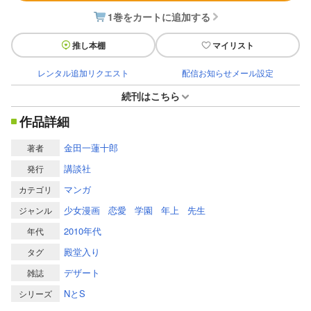
1巻をカートに追加する
推し本棚
マイリスト
レンタル追加リクエスト
配信お知らせメール設定
続刊はこちら
作品詳細
金田一蓮十郎
著者
講談社
発行
マンガ
カテゴリ
少女漫画
恋愛
学園
年上
先生
ジャンル
2010年代
年代
殿堂入り
タグ
デザート
雑誌
NとS
シリーズ