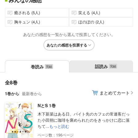
みんなの感想
癒される (5人)
笑える (4人)
胸キュン (4人)
ほのぼの (2人)
あなたの感想を一覧から選んで投票してください。
あなたの感想を投票する
話読み
巻読み
全8巻
まとめてカート
1巻から
最新巻から
NとS 1巻
木下新菜はある日、バイト先のカフェの常連客だっ
た小田朔に珈琲を褒められたのをきっかけに恋に落
ちて...
もっと読む
196