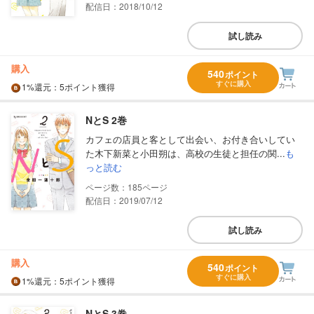
配信日：2018/10/12
試し読み
購入
540
ポイント
すぐに購入
1%
還元
：5ポイント獲得
NとS 2巻
カフェの店員と客として出会い、お付き合いしてい
た木下新菜と小田朔は、高校の生徒と担任の関...
も
っと読む
185
配信日：2019/07/12
試し読み
購入
540
ポイント
すぐに購入
1%
還元
：5ポイント獲得
NとS 3巻