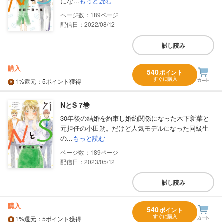
にな...
もっと読む
189
配信日：2022/08/12
試し読み
購入
540
ポイント
すぐに購入
1%
還元
：5ポイント獲得
NとS 7巻
30年後の結婚を約束し婚約関係になった木下新菜と
元担任の小田朔。だけど人気モデルになった同級生
の...
もっと読む
189
配信日：2023/05/12
試し読み
購入
540
ポイント
すぐに購入
1%
還元
：5ポイント獲得