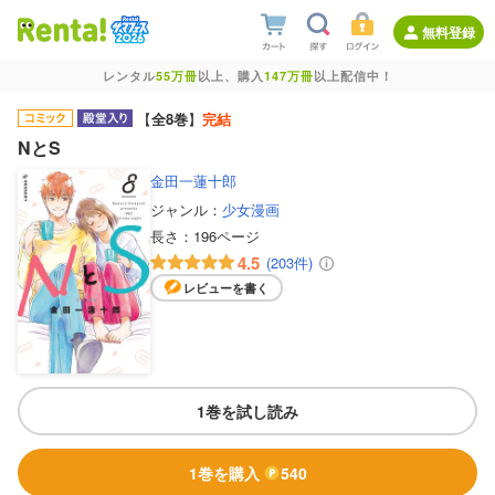
無料登録
レンタル
55万冊
以上、購入
147万冊
以上配信中！
【
全8巻
】
完結
NとS
金田一蓮十郎
ジャンル：
少女漫画
長さ：
196ページ
4.5
(203件)
レビューを書く
1巻を試し読み
1巻を購入
540