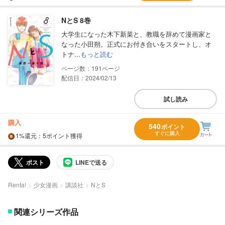
NとS 8巻
大学生になった木下新菜と、教職を辞めて漫画家と
なった小田朔。正式にお付き合いをスタートし、オ
トナ...
もっと読む
191
配信日：2024/02/13
試し読み
購入
540
ポイント
すぐに購入
1%
還元
：5ポイント獲得
ポスト
LINEで送る
Renta!
少女漫画
講談社
NとS
関連シリーズ作品