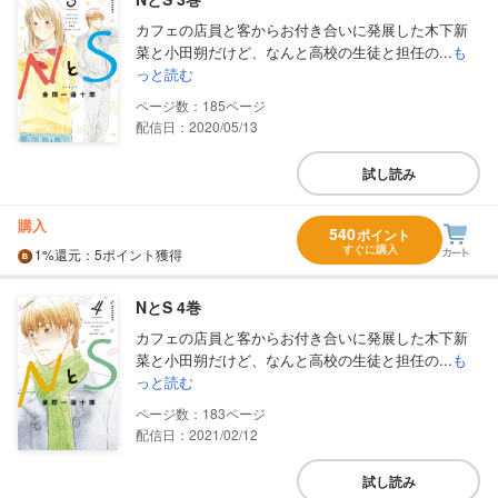
カフェの店員と客からお付き合いに発展した木下新
菜と小田朔だけど、なんと高校の生徒と担任の...
も
っと読む
185
配信日：2020/05/13
試し読み
購入
540
ポイント
すぐに購入
1%
還元
：5ポイント獲得
NとS 4巻
カフェの店員と客からお付き合いに発展した木下新
菜と小田朔だけど、なんと高校の生徒と担任の...
も
っと読む
183
配信日：2021/02/12
試し読み