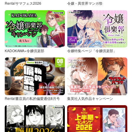
Renta!サマフェス2026
令嬢・異世界マンガ祭
KADOKAWA×令嬢倶楽部
令嬢特集ページ「令嬢倶楽部」
Renta!書店員の私的偏愛通信8月号
集英社人気作品キャンペーン