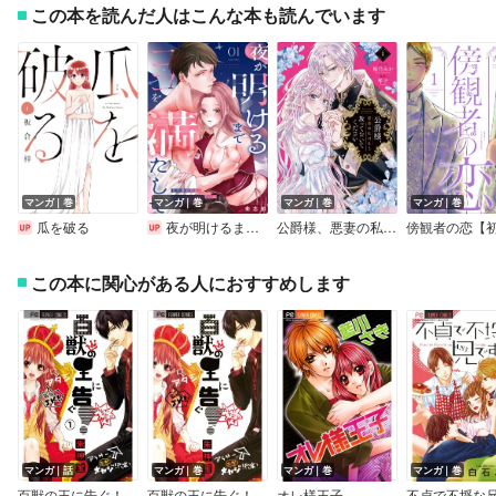
この本を読んだ人はこんな本も読んでいます
マンガ｜巻
マンガ｜巻
マンガ｜巻
マンガ｜巻
瓜を破る
夜が明けるまでココを満たして～目が覚めたら、幼なじみの雄っぱいに抱かれてました～
公爵様、悪妻の私はもう放っておいてください【特典付き】
この本に関心がある人におすすめします
マンガ｜話
マンガ｜巻
マンガ｜巻
マンガ｜巻
百獣の王に告ぐ！【マイクロ】
百獣の王に告ぐ！
オレ様王子