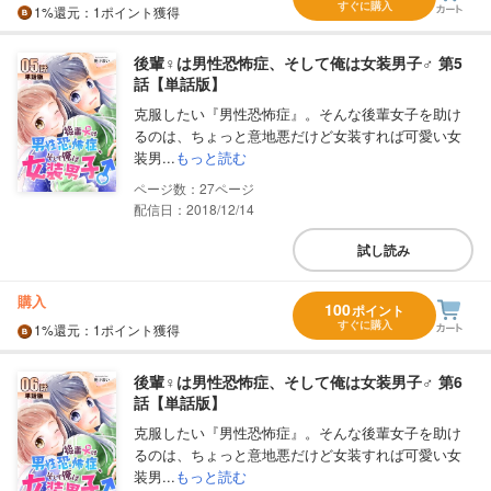
すぐに購入
1%
還元
：1ポイント獲得
後輩♀は男性恐怖症、そして俺は女装男子♂ 第5
話【単話版】
克服したい『男性恐怖症』。そんな後輩女子を助け
るのは、ちょっと意地悪だけど女装すれば可愛い女
装男...
もっと読む
27
配信日：2018/12/14
試し読み
購入
100
ポイント
すぐに購入
1%
還元
：1ポイント獲得
後輩♀は男性恐怖症、そして俺は女装男子♂ 第6
話【単話版】
克服したい『男性恐怖症』。そんな後輩女子を助け
るのは、ちょっと意地悪だけど女装すれば可愛い女
装男...
もっと読む