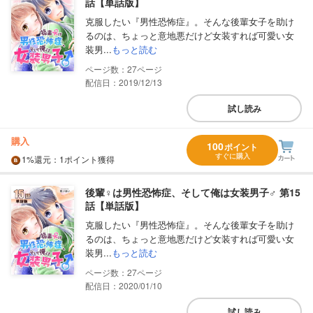
話【単話版】
克服したい『男性恐怖症』。そんな後輩女子を助け
るのは、ちょっと意地悪だけど女装すれば可愛い女
装男...
もっと読む
27
配信日：2019/12/13
試し読み
購入
100
ポイント
すぐに購入
1%
還元
：1ポイント獲得
後輩♀は男性恐怖症、そして俺は女装男子♂ 第15
話【単話版】
克服したい『男性恐怖症』。そんな後輩女子を助け
るのは、ちょっと意地悪だけど女装すれば可愛い女
装男...
もっと読む
27
配信日：2020/01/10
試し読み