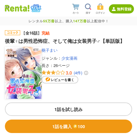
無料登録
レンタル
55万冊
以上、購入
147万冊
以上配信中！
【
全16話
】
完結
後輩♀は男性恐怖症、そして俺は女装男子♂【単話版】
梔子まい
ジャンル：
少女漫画
長さ：
26ページ
3.0
(4件)
レビューを書く
1話を試し読み
1話を購入
100