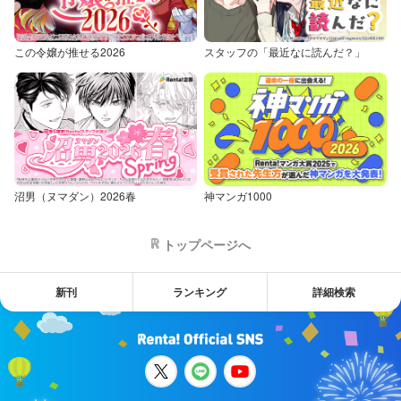
この令嬢が推せる2026
スタッフの「最近なに読んだ？」
沼男（ヌマダン）2026春
神マンガ1000
トップページへ
新刊
ランキング
詳細検索