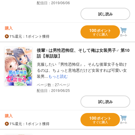
配信日：2019/06/06
試し読み
購入
100
ポイント
すぐに購入
1%
還元
：1ポイント獲得
後輩♀は男性恐怖症、そして俺は女装男子♂ 第10
話【単話版】
克服したい『男性恐怖症』。そんな後輩女子を助け
るのは、ちょっと意地悪だけど女装すれば可愛い女
装男...
もっと読む
27
配信日：2019/06/25
試し読み
購入
100
ポイント
すぐに購入
1%
還元
：1ポイント獲得