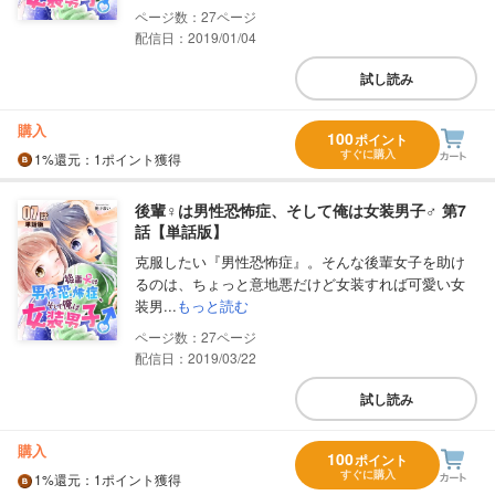
27
配信日：2019/01/04
試し読み
購入
100
ポイント
すぐに購入
1%
還元
：1ポイント獲得
後輩♀は男性恐怖症、そして俺は女装男子♂ 第7
話【単話版】
克服したい『男性恐怖症』。そんな後輩女子を助け
るのは、ちょっと意地悪だけど女装すれば可愛い女
装男...
もっと読む
27
配信日：2019/03/22
試し読み
購入
100
ポイント
すぐに購入
1%
還元
：1ポイント獲得