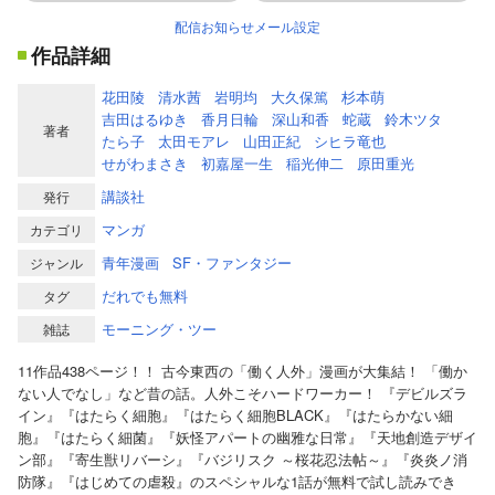
配信お知らせメール設定
作品詳細
花田陵
清水茜
岩明均
大久保篤
杉本萌
吉田はるゆき
香月日輪
深山和香
蛇蔵
鈴木ツタ
著者
たら子
太田モアレ
山田正紀
シヒラ竜也
せがわまさき
初嘉屋一生
稲光伸二
原田重光
講談社
発行
マンガ
カテゴリ
青年漫画
SF・ファンタジー
ジャンル
だれでも無料
タグ
モーニング・ツー
雑誌
11作品438ページ！！ 古今東西の「働く人外」漫画が大集結！ 「働か
ない人でなし」など昔の話。人外こそハードワーカー！ 『デビルズラ
イン』『はたらく細胞』『はたらく細胞BLACK』『はたらかない細
胞』『はたらく細菌』『妖怪アパートの幽雅な日常』『天地創造デザイ
ン部』『寄生獣リバーシ』『バジリスク ～桜花忍法帖～』『炎炎ノ消
防隊』『はじめての虐殺』のスペシャルな1話が無料で試し読みでき