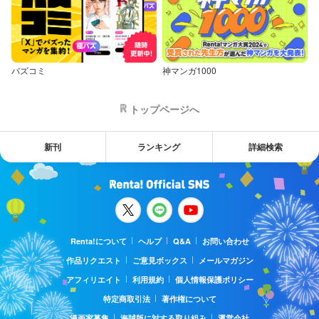
バズコミ
神マンガ1000
トップページへ
新刊
ランキング
詳細検索
Renta!について
ヘルプ
Q&A
お問い合わせ
作品リクエスト
ご意見ボックス
メールマガジン
アフィリエイト
利用規約
個人情報保護ポリシー
特定商取引法
著作権について
漫画家募集
海賊版に対する取り組み
運営会社