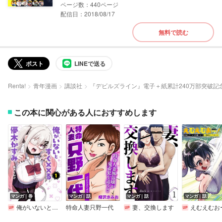
440
配信日：2018/08/17
無料で読む
ポスト
LINEで送る
Renta!
青年漫画
講談社
『デビルズライン』電子＋紙累計240万部突破記
この本に関心がある人におすすめします
マンガ｜巻
マンガ｜話
マンガ｜話
マンガ｜話
俺がいないとすぐ××る儚木かすみ
特命人妻只野一代
妻、交換します
えむえむおー！ 自由にゲームを攻略したら人間離れしてました