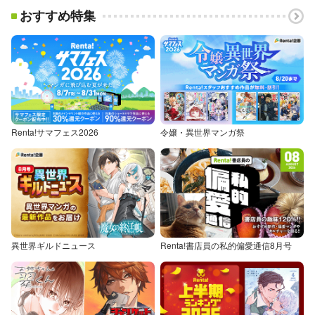
おすすめ特集
Renta!サマフェス2026
令嬢・異世界マンガ祭
異世界ギルドニュース
Renta!書店員の私的偏愛通信8月号