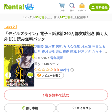
無料登録
レンタル
55万冊
以上、購入
147万冊
以上配信中！
『デビルズライン』電子＋紙累計240万部突破記念 働く人
外 試し読み無料パック
花田陵
清水茜
岩明均
大久保篤
杉本萌
吉田はる
ゆき
香月日輪
深山和香
蛇蔵
鈴木ツタ
たら子
太
田モアレ
山田正紀
シヒラ竜也
せがわまさき
初嘉
ジャンル：
青年漫画
屋一生
稲光伸二
原田重光
長さ：
440ページ
0.0
(32件)
レビューを書く
1巻を無料で読む
推し本棚
マイリスト