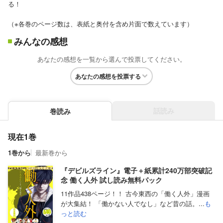
る！
（※各巻のページ数は、表紙と奥付を含め片面で数えています）
みんなの感想
あなたの感想を一覧から選んで投票してください。
あなたの感想を投票する
話読み
巻読み
現在1巻
1巻から
最新巻から
『デビルズライン』電子＋紙累計240万部突破記
念 働く人外 試し読み無料パック
11作品438ページ！！ 古今東西の「働く人外」漫画
が大集結！ 「働かない人でなし」など昔の話。...
も
っと読む