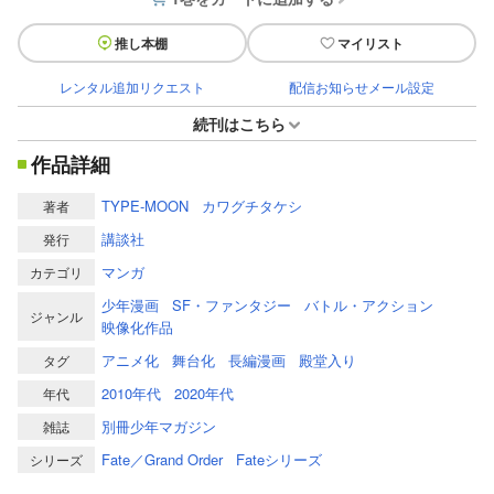
推し本棚
マイリスト
レンタル追加リクエスト
配信お知らせメール設定
続刊はこちら
作品詳細
TYPE-MOON
カワグチタケシ
著者
講談社
発行
マンガ
カテゴリ
少年漫画
SF・ファンタジー
バトル・アクション
ジャンル
映像化作品
アニメ化
舞台化
長編漫画
殿堂入り
タグ
2010年代
2020年代
年代
別冊少年マガジン
雑誌
Fate／Grand Order
Fateシリーズ
シリーズ