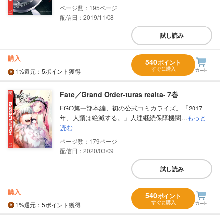
195
配信日：2019/11/08
試し読み
購入
540
ポイント
すぐに購入
1%
還元
：5ポイント獲得
Fate／Grand Order‐turas realta‐ 7巻
FGO第一部本編、初の公式コミカライズ。「2017
年、人類は絶滅する。」人理継続保障機関...
もっと
読む
179
配信日：2020/03/09
試し読み
購入
540
ポイント
すぐに購入
1%
還元
：5ポイント獲得