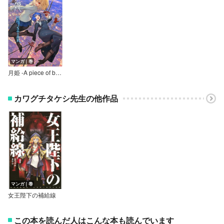
マンガ｜巻
月姫 -A piece of blue glass moon- アンソロジーコミックSTAR
カワグチタケシ先生の他作品
マンガ｜巻
女王陛下の補給線
この本を読んだ人はこんな本も読んでいます