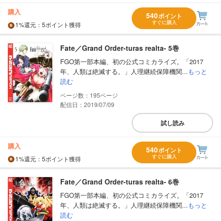
購入
540
ポイント
すぐに購入
1%
還元
：5ポイント獲得
Fate／Grand Order‐turas realta‐ 5巻
FGO第一部本編、初の公式コミカライズ。「2017
年、人類は絶滅する。」人理継続保障機関...
もっと
読む
195
配信日：2019/07/09
試し読み
購入
540
ポイント
すぐに購入
1%
還元
：5ポイント獲得
Fate／Grand Order‐turas realta‐ 6巻
FGO第一部本編、初の公式コミカライズ。「2017
年、人類は絶滅する。」人理継続保障機関...
もっと
読む