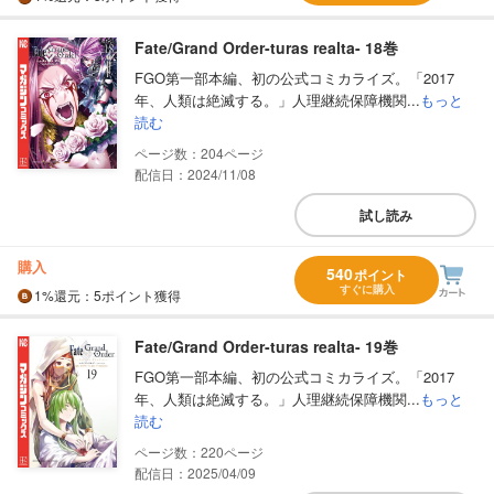
Fate/Grand Order-turas realta- 18巻
FGO第一部本編、初の公式コミカライズ。「2017
年、人類は絶滅する。」人理継続保障機関...
もっと
読む
204
配信日：2024/11/08
試し読み
購入
540
ポイント
すぐに購入
1%
還元
：5ポイント獲得
Fate/Grand Order-turas realta- 19巻
FGO第一部本編、初の公式コミカライズ。「2017
年、人類は絶滅する。」人理継続保障機関...
もっと
読む
220
配信日：2025/04/09