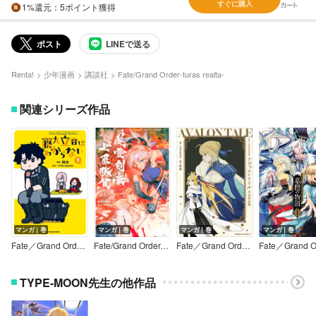
すぐに購入
1%
還元
：5ポイント獲得
ポスト
LINEで送る
Renta!
少年漫画
講談社
Fate/Grand Order-turas realta-
関連シリーズ作品
マンガ｜巻
マンガ｜巻
マンガ｜巻
マンガ｜巻
Fate／Grand Order 藤丸立香はわからない
Fate/Grand Order-Epic of Remnant-亜種特異点3/亜種並行世界 屍山血河舞台 下総国 英霊剣豪七番勝負
Fate／Grand Order アヴァロンテイル 中谷作品集
TYPE-MOON先生の他作品