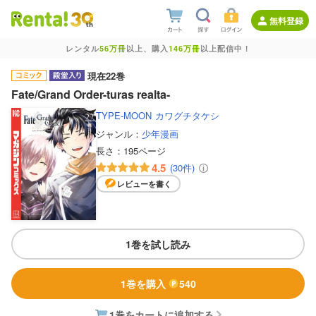
無料登録
レンタル
56万冊
以上、購入
146万冊
以上配信中！
現在22巻
Fate/Grand Order-turas realta-
TYPE-MOON
カワグチタケシ
ジャンル：
少年漫画
長さ：
195ページ
4.5
(30件)
レビューを書く
1巻を試し読み
1巻を購入
540
1巻をカートに追加する