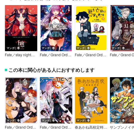
マンガ｜巻
マンガ｜巻
マンガ｜巻
マンガ｜巻
Fate／stay night［Unlimited Blade Works］
Fate／Grand Order ‐Epic of Remnant‐ 亜種特異点EX 深海電脳楽土 SE．RA．PH
Fate／Grand Order 藤丸立香はわからない
この本に関心がある人におすすめします
マンガ｜巻
マンガ｜巻
マンガ｜巻
マンガ｜巻
Fate／Grand Order コミックアンソロジー
Fate／Grand Order コミックアンソロジー THE NEXT
春あかね高校定時制夜間部
サンブンノイ