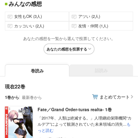
みんなの感想
女性もOK (3人)
アツい (2人)
カッコいい (2人)
友情・仲間 (1人)
あなたの感想を一覧から選んで投票してください。
あなたの感想を投票する
話読み
巻読み
現在22巻
まとめてカート
1巻から
最新巻から
Fate／Grand Order‐turas realta‐ 1巻
「2017年、人類は絶滅する。」人理継続保障機関“カ
ルデア”によって観測されていた未来領域の消失...
も
っと読む