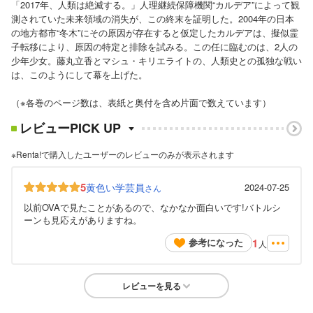
「2017年、人類は絶滅する。」人理継続保障機関“カルデア”によって観
測されていた未来領域の消失が、この終末を証明した。2004年の日本
の地方都市“冬木”にその原因が存在すると仮定したカルデアは、擬似霊
子転移により、原因の特定と排除を試みる。この任に臨むのは、2人の
少年少女。藤丸立香とマシュ・キリエライトの、人類史との孤独な戦い
は、このようにして幕を上げた。
（※各巻のページ数は、表紙と奥付を含め片面で数えています）
レビューPICK UP
※Renta!で購入したユーザーのレビューのみが表示されます
5
黄色い学芸員
2024-07-25
さん
以前OVAで見たことがあるので、なかなか面白いです!バトルシ
ーンも見応えがありますね。
1
参考になった
人
レビューを見る