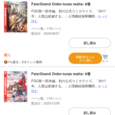
Fate/Grand Order-turas realta- 8巻
FGO第一部本編、初の公式コミカライズ。「2017
年、人類は絶滅する。」人理継続保障機関...
もっと
読む
179
配信日：2020/08/07
試し読み
購入
540
ポイント
すぐに購入
1%
還元
：5ポイント獲得
Fate/Grand Order-turas realta- 9巻
FGO第一部本編、初の公式コミカライズ。「2017
年、人類は絶滅する。」人理継続保障機関...
もっと
読む
179
配信日：2020/12/09
試し読み