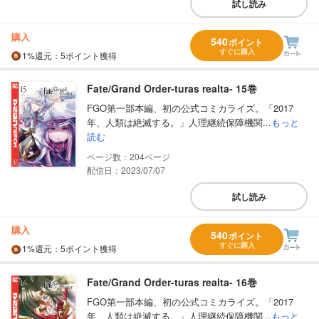
試し読み
購入
540
ポイント
すぐに購入
1%
還元
：5ポイント獲得
Fate/Grand Order-turas realta- 15巻
FGO第一部本編、初の公式コミカライズ。「2017
年、人類は絶滅する。」人理継続保障機関...
もっと
読む
204
配信日：2023/07/07
試し読み
購入
540
ポイント
すぐに購入
1%
還元
：5ポイント獲得
Fate/Grand Order-turas realta- 16巻
FGO第一部本編、初の公式コミカライズ。「2017
年、人類は絶滅する。」人理継続保障機関...
もっと