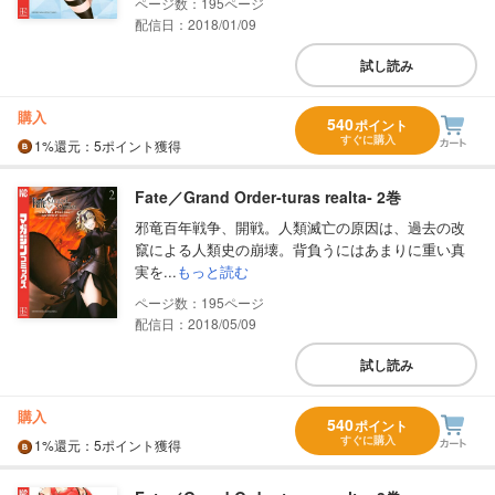
195
配信日：2018/01/09
試し読み
購入
540
ポイント
すぐに購入
1%
還元
：5ポイント獲得
Fate／Grand Order‐turas realta‐ 2巻
邪竜百年戦争、開戦。人類滅亡の原因は、過去の改
竄による人類史の崩壊。背負うにはあまりに重い真
実を...
もっと読む
195
配信日：2018/05/09
試し読み
購入
540
ポイント
すぐに購入
1%
還元
：5ポイント獲得