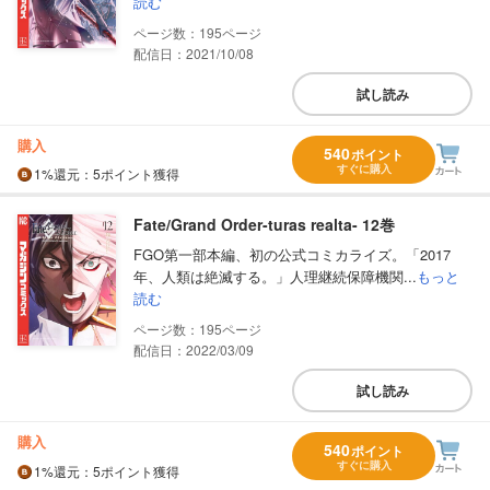
読む
195
配信日：2021/10/08
試し読み
購入
540
ポイント
すぐに購入
1%
還元
：5ポイント獲得
Fate/Grand Order-turas realta- 12巻
FGO第一部本編、初の公式コミカライズ。「2017
年、人類は絶滅する。」人理継続保障機関...
もっと
読む
195
配信日：2022/03/09
試し読み
購入
540
ポイント
すぐに購入
1%
還元
：5ポイント獲得