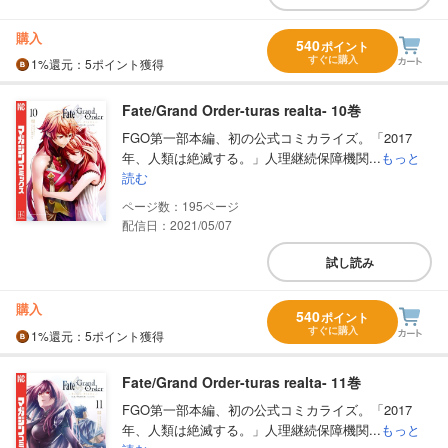
購入
540
ポイント
すぐに購入
1%
還元
：5ポイント獲得
Fate/Grand Order-turas realta- 10巻
FGO第一部本編、初の公式コミカライズ。「2017
年、人類は絶滅する。」人理継続保障機関...
もっと
読む
195
配信日：2021/05/07
試し読み
購入
540
ポイント
すぐに購入
1%
還元
：5ポイント獲得
Fate/Grand Order-turas realta- 11巻
FGO第一部本編、初の公式コミカライズ。「2017
年、人類は絶滅する。」人理継続保障機関...
もっと