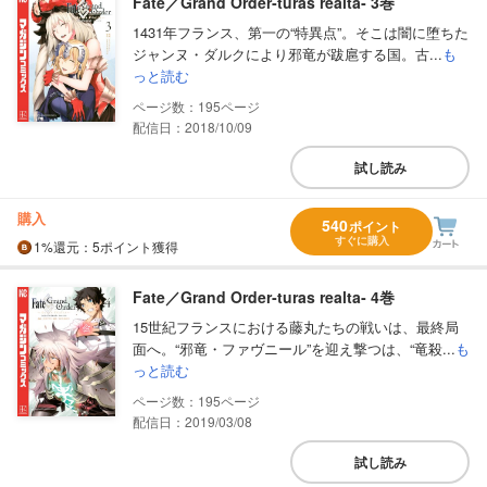
Fate／Grand Order‐turas realta‐ 3巻
1431年フランス、第一の“特異点”。そこは闇に堕ちた
ジャンヌ・ダルクにより邪竜が跋扈する国。古...
も
っと読む
195
配信日：2018/10/09
試し読み
購入
540
ポイント
すぐに購入
1%
還元
：5ポイント獲得
Fate／Grand Order‐turas realta‐ 4巻
15世紀フランスにおける藤丸たちの戦いは、最終局
面へ。“邪竜・ファヴニール”を迎え撃つは、“竜殺...
も
っと読む
195
配信日：2019/03/08
試し読み