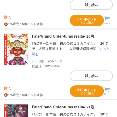
試し読み
購入
570
ポイント
すぐに購入
1%
還元
：5ポイント獲得
Fate/Grand Order-turas realta- 20巻
FGO第一部本編、初の公式コミカライズ。「2017
年、人類は絶滅する。」人理継続保障機関...
もっと
読む
204
配信日：2025/08/07
試し読み
購入
540
ポイント
すぐに購入
1%
還元
：5ポイント獲得
Fate/Grand Order-turas realta- 21巻
FGO第一部本編、初の公式コミカライズ。「2017