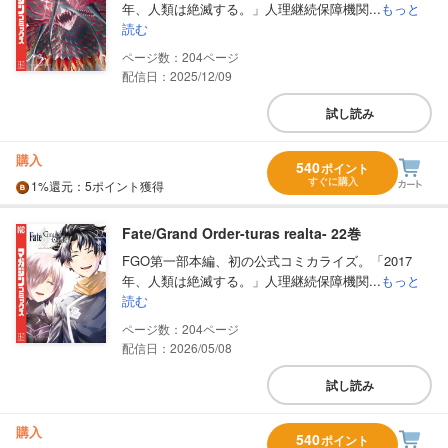
年、人類は絶滅する。」人理継続保障機関...
もっと
読む
204
配信日：2025/12/09
試し読み
購入
540
ポイント
すぐに購入
1%
還元
：5ポイント獲得
Fate/Grand Order-turas realta- 22巻
FGO第一部本編、初の公式コミカライズ。「2017
年、人類は絶滅する。」人理継続保障機関...
もっと
読む
204
配信日：2026/05/08
試し読み
購入
540
ポイント