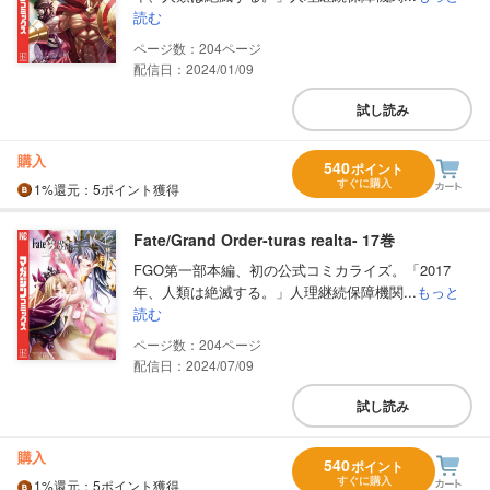
読む
204
配信日：2024/01/09
試し読み
購入
540
ポイント
すぐに購入
1%
還元
：5ポイント獲得
Fate/Grand Order-turas realta- 17巻
FGO第一部本編、初の公式コミカライズ。「2017
年、人類は絶滅する。」人理継続保障機関...
もっと
読む
204
配信日：2024/07/09
試し読み
購入
540
ポイント
すぐに購入
1%
還元
：5ポイント獲得