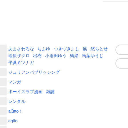
あまさわろな
ちふゆ
つきづきよし
筋
悠ちとせ
瑞原ザクロ
出樹
小雨田ゆう
鶴緒
鳥葉ゆうじ
平眞ミツナガ
ジュリアンパブリッシング
マンガ
ボーイズラブ漫画
雑誌
レンタル
aQtto！
aqtto