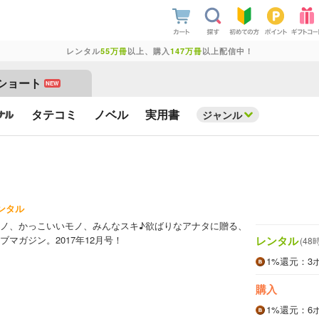
レンタル
55万冊
以上、購入
147万冊
以上配信中！
ショート
NEW
タテコミ
ノベル
実用書
ジャンル
ンタル
ノ、かっこいいモノ、みんなスキ♪欲ばりなアナタに贈る、
レンタル
マガジン。2017年12月号！
(48
1%
還元
：3
購入
1%
還元
：6