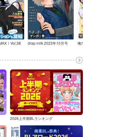
マンガ｜巻
マンガ｜話
マン
AX！Vol.38
drap milk 2023年10月号
俺だけの紫の上……って、え？ 俺がそっち側なの？
NEI
2026上半期BLランキング