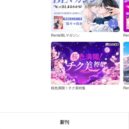
Renta!BLマガジン
Re
桜色満開！チク美特集
新刊