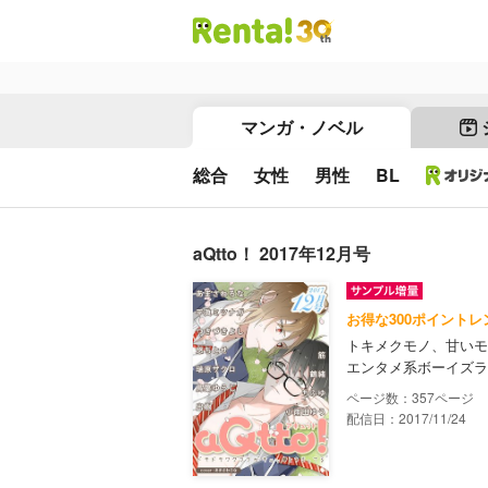
マンガ・ノベル
総合
女性
男性
BL
aQtto！ 2017年12月号
お得な300ポイントレ
トキメクモノ、甘いモ
エンタメ系ボーイズラブ
357
配信日：2017/11/24