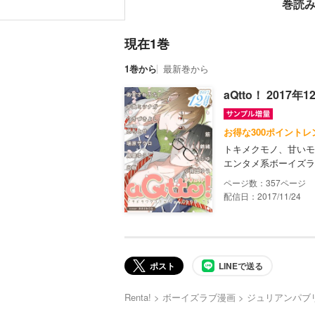
巻読
現在1巻
1巻から
最新巻から
aQtto！ 2017年
お得な300ポイントレ
トキメクモノ、甘いモ
エンタメ系ボーイズラブ
357
配信日：2017/11/24
ポスト
LINEで送る
Renta!
ボーイズラブ漫画
ジュリアンパブ