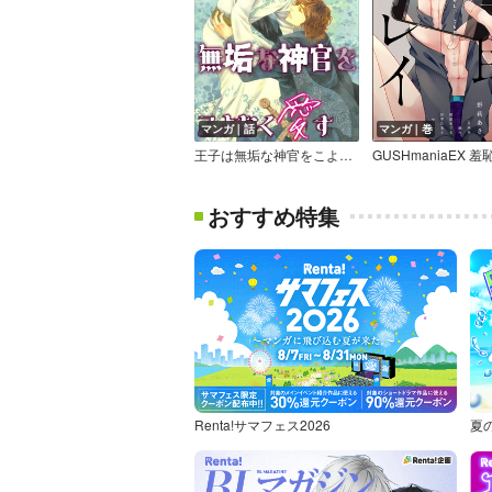
マンガ｜話
マンガ｜巻
王子は無垢な神官をこよなく愛す【単話】
GUSHmaniaEX 
おすすめ特集
Renta!サマフェス2026
夏