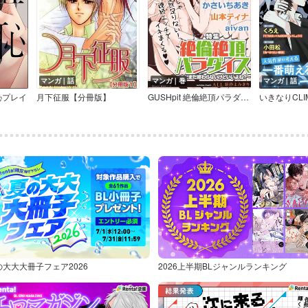
マンガ｜話
マンガ｜巻
マンガ｜話
羞恥プレイ
月下征服【分冊版】
GUSHpit 絶倫絶頂パラダイス～まだまだ終わらないけどいいよね？～
いきなりCLIM
の大大大冊子フェア2026
2026上半期BLジャンルランキング