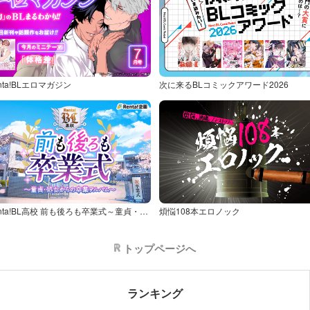
nta!BLエロマガジン
次に来るBLコミックアワード2026
Renta!BL高校 前も後ろも卒業式～童貞・処女からの卒業アルバム～
煩悩108本エロノック
トップページへ
ランキング