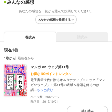
みんなの感想
あなたの感想を一覧から選んで投票してください。
あなたの感想を投票する
話読み
巻読み
現在1巻
1巻から
最新巻から
マンガ on ウェブ第11号
お得な100ポイントレンタル
電子書籍世代に贈るオルタナティブコミック「マン
ガonウェブ」！第11号の表紙＆巻頭を飾るのは、
話...
もっと読む
666
配信日：2017/10/01
試し読み