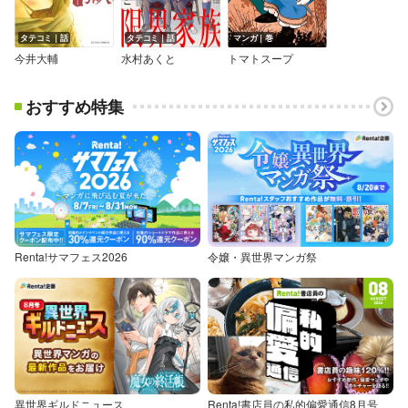
タテコミ｜話
タテコミ｜話
マンガ｜巻
今井大輔
水村あくと
トマトスープ
おすすめ特集
Renta!サマフェス2026
令嬢・異世界マンガ祭
異世界ギルドニュース
Renta!書店員の私的偏愛通信8月号