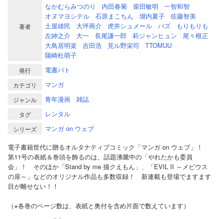
なかむらみつのり
内田春菊
柴田敏明
一智和智
オヌマヨシテル
石原まこちん
塀内夏子
佐藤智美
土屋雄民
大坪商介
虎井シュメール
バズ
もりもりも
著者
左紳之介
大一
長尾謙一郎
莉ジャンヒュン
尾々根正
大鳥居明楽
吉田浩
見ル野栄司
TTOMUU
陽崎杜萌子
電書バト
発行
マンガ
カテゴリ
青年漫画
雑誌
ジャンル
レンタル
タグ
マンガ on ウェブ
シリーズ
電子書籍世代に贈るオルタナティブコミック「マンガ on ウェブ」！
第11号の表紙＆巻頭を飾るのは、話題沸騰中の「やれたかも委員
会」！ そのほか「Stand by me 描クえもん」、「EVIL II ～メビウス
の扉～」などのオリジナル作品も多数収録！ 新連載も登場でますます
目が離せない！！
（※各巻のページ数は、表紙と奥付を含め片面で数えています）