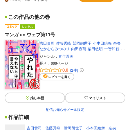
この作品の他の巻
マンガ on ウェブ第11号
吉田貴司
佐藤秀峰
鷲岡胡世子
小本田絵舞
奈央
なかむらみつのり
内田春菊
柴田敏明
一智和智
オ
ヌマヨシテル
石原まこちん
塀内夏子
佐藤智美
土
ジャンル：
青年漫画
屋雄民
大坪商介
虎井シュメール
バズ
もりもり
長さ：
666ページ
も
左紳之介
大一
長尾謙一郎
莉ジャンヒュン
0.0
(2件)
尾々根正
大鳥居明楽
吉田浩
見ル野栄司
TTOMUU
陽崎杜萌子
レビューを書く
推し本棚
マイリスト
配信お知らせメール設定
作品詳細
吉田貴司
佐藤秀峰
鷲岡胡世子
小本田絵舞
奈央