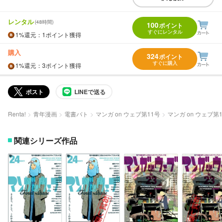
レンタル
(48時間)
100
ポイント
すぐにレンタル
1%
還元
：1ポイント獲得
購入
324
ポイント
すぐに購入
1%
還元
：3ポイント獲得
ポスト
LINEで送る
Renta!
青年漫画
電書バト
マンガ on ウェブ第11号
マンガ on ウェブ第
関連シリーズ作品