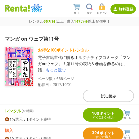
無料登録
レンタル
55万冊
以上、購入
147万冊
以上配信中！
マンガ on ウェブ第11号
お得な100ポイントレンタル
電子書籍世代に贈るオルタナティブコミック「マン
ガonウェブ」！第11号の表紙＆巻頭を飾るのは、
話...
もっと読む
666
配信日：2017/10/01
試し読み
レンタル
(48時間)
100
ポイント
すぐにレンタル
1%
還元
：1ポイント獲得
購入
324
ポイント
すぐに購入
1%
還元
：3ポイント獲得