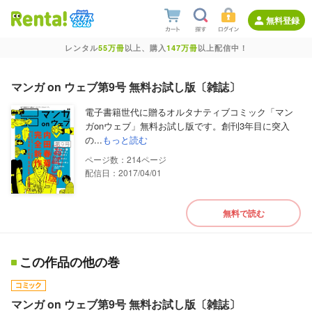
無料登録
レンタル
55万冊
以上、購入
147万冊
以上配信中！
マンガ on ウェブ第9号 無料お試し版〔雑誌〕
電子書籍世代に贈るオルタナティブコミック「マン
ガonウェブ」無料お試し版です。創刊3年目に突入
の...
もっと読む
214
配信日：2017/04/01
無料で読む
この作品の他の巻
マンガ on ウェブ第9号 無料お試し版〔雑誌〕