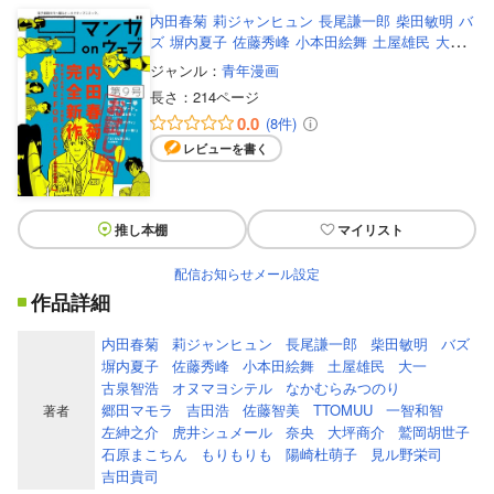
内田春菊
莉ジャンヒュン
長尾謙一郎
柴田敏明
バ
ズ
塀内夏子
佐藤秀峰
小本田絵舞
土屋雄民
大一
古泉智浩
オヌマヨシテル
なかむらみつのり
郷田
ジャンル：
青年漫画
マモラ
吉田浩
佐藤智美
TTOMUU
一智和智
左紳
長さ：
214ページ
之介
虎井シュメール
奈央
大坪商介
鷲岡胡世子
0.0
(8件)
石原まこちん
もりもりも
陽崎杜萌子
見ル野栄司
吉田貴司
レビューを書く
推し本棚
マイリスト
配信お知らせメール設定
作品詳細
内田春菊
莉ジャンヒュン
長尾謙一郎
柴田敏明
バズ
塀内夏子
佐藤秀峰
小本田絵舞
土屋雄民
大一
古泉智浩
オヌマヨシテル
なかむらみつのり
郷田マモラ
吉田浩
佐藤智美
TTOMUU
一智和智
著者
左紳之介
虎井シュメール
奈央
大坪商介
鷲岡胡世子
石原まこちん
もりもりも
陽崎杜萌子
見ル野栄司
吉田貴司