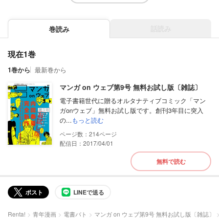
話読み
巻読み
現在1巻
1巻から
最新巻から
マンガ on ウェブ第9号 無料お試し版〔雑誌〕
電子書籍世代に贈るオルタナティブコミック「マン
ガonウェブ」無料お試し版です。創刊3年目に突入
の...
もっと読む
214
配信日：2017/04/01
無料で読む
ポスト
LINEで送る
Renta!
青年漫画
電書バト
マンガ on ウェブ第9号 無料お試し版〔雑誌〕