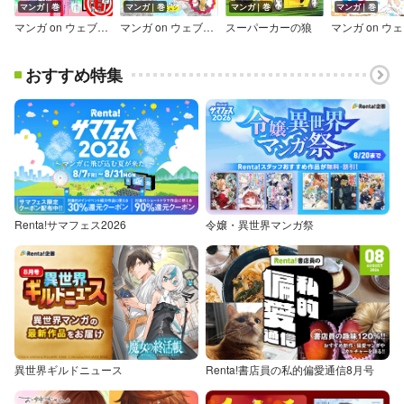
マンガ｜巻
マンガ｜巻
マンガ｜巻
マンガ｜巻
マンガ on ウェブ第11号
マンガ on ウェブ第10号 無料お試し版〔雑誌〕
スーパーカーの狼
おすすめ特集
Renta!サマフェス2026
令嬢・異世界マンガ祭
異世界ギルドニュース
Renta!書店員の私的偏愛通信8月号