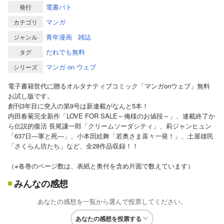
電書バト
発行
マンガ
カテゴリ
青年漫画
雑誌
ジャンル
だれでも無料
タグ
マンガ on ウェブ
シリーズ
電子書籍世代に贈るオルタナティブコミック「マンガonウェブ」無料
お試し版です。
創刊3年目に突入の第9号は新連載がなんと5本！
内田春菊完全新作「LOVE FOR SALE～俺様のお値段～」、連載終了か
ら伝説的復活 長尾謙一郎「クリームソーダシティ」、莉ジャンヒュン
「637日―軍と死―」、小本田絵舞「若奥さま喜々一発！」、土屋雄民
「さくらん坊たち」など、全28作品収録！！
（※各巻のページ数は、表紙と奥付を含め片面で数えています）
みんなの感想
あなたの感想を一覧から選んで投票してください。
あなたの感想を投票する