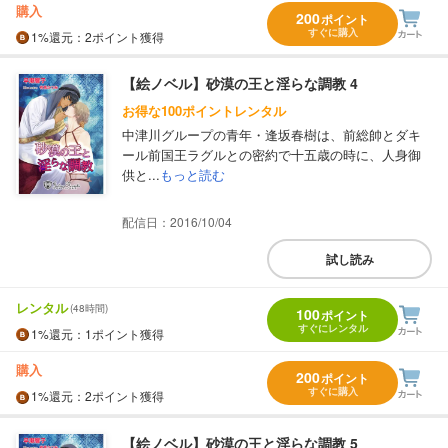
購入
200
ポイント
すぐに購入
1%
還元
：2ポイント獲得
【絵ノベル】砂漠の王と淫らな調教 4
お得な100ポイントレンタル
中津川グループの青年・逢坂春樹は、前総帥とダキ
ール前国王ラグルとの密約で十五歳の時に、人身御
供と...
もっと読む
配信日：2016/10/04
試し読み
レンタル
(48時間)
100
ポイント
すぐにレンタル
1%
還元
：1ポイント獲得
購入
200
ポイント
すぐに購入
1%
還元
：2ポイント獲得
【絵ノベル】砂漠の王と淫らな調教 5