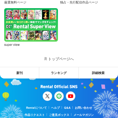
厳選無料ページ
独占・先行配信作品ページ
super view
トップページへ
新刊
ランキング
詳細検索
Renta!について
ヘルプ
Q&A
お問い合わせ
作品リクエスト
ご意見ボックス
メールマガジン