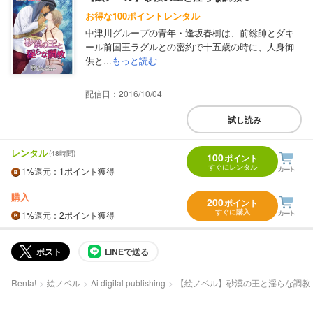
お得な100ポイントレンタル
中津川グループの青年・逢坂春樹は、前総帥とダキ
ール前国王ラグルとの密約で十五歳の時に、人身御
供と...
もっと読む
配信日：2016/10/04
試し読み
レンタル
(48時間)
100
ポイント
すぐにレンタル
1%
還元
：1ポイント獲得
購入
200
ポイント
すぐに購入
1%
還元
：2ポイント獲得
ポスト
LINEで送る
Renta!
絵ノベル
Ai digital publishing
【絵ノベル】砂漠の王と淫らな調教