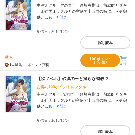
中津川グループの青年・逢坂春樹は、前総帥とダキ
ール前国王ラグルとの密約で十五歳の時に、人身御
供と...
もっと読む
配信日：2016/10/04
試し読み
購入
100
ポイント
すぐに購入
1%
還元
：1ポイント獲得
【絵ノベル】砂漠の王と淫らな調教 2
お得な100ポイントレンタル
中津川グループの青年・逢坂春樹は、前総帥とダキ
ール前国王ラグルとの密約で十五歳の時に、人身御
供と...
もっと読む
配信日：2016/10/04
試し読み