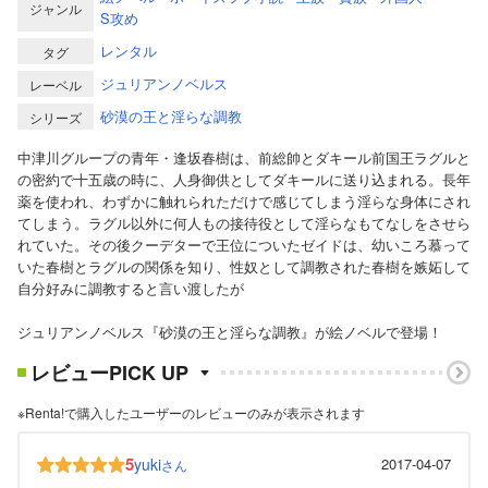
ジャンル
S攻め
レンタル
タグ
ジュリアンノベルス
レーベル
砂漠の王と淫らな調教
シリーズ
中津川グループの青年・逢坂春樹は、前総帥とダキール前国王ラグルと
の密約で十五歳の時に、人身御供としてダキールに送り込まれる。長年
薬を使われ、わずかに触れられただけで感じてしまう淫らな身体にされ
てしまう。ラグル以外に何人もの接待役として淫らなもてなしをさせら
れていた。その後クーデターで王位についたゼイドは、幼いころ慕って
いた春樹とラグルの関係を知り、性奴として調教された春樹を嫉妬して
自分好みに調教すると言い渡したが
ジュリアンノベルス『砂漠の王と淫らな調教』が絵ノベルで登場！
レビューPICK UP
※Renta!で購入したユーザーのレビューのみが表示されます
5
yuki
2017-04-07
さん