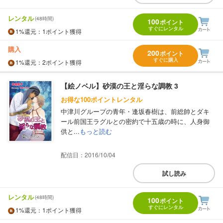
レンタル
(48時間)
100
ポイント
すぐにレンタル
1%
還元
：1ポイント獲得
購入
200
ポイント
すぐに購入
1%
還元
：2ポイント獲得
【絵ノベル】砂漠の王と淫らな調教 3
お得な100ポイントレンタル
中津川グループの青年・逢坂春樹は、前総帥とダキ
ール前国王ラグルとの密約で十五歳の時に、人身御
供と...
もっと読む
配信日：2016/10/04
試し読み
レンタル
(48時間)
100
ポイント
すぐにレンタル
1%
還元
：1ポイント獲得