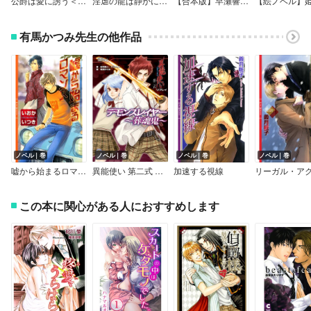
公爵は愛に誘う＜新装版＞
淫虐の龍は静かに嗤う＜特別版＞
【合本版】早瀬響子BLコレクション
有馬かつみ先生の他作品
ノベル｜巻
ノベル｜巻
ノベル｜巻
ノベル｜巻
嘘から始まるロマンス
異能使い 第二式 リプレイ
加速する視線
この本に関心がある人におすすめします