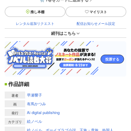
推し本棚
マイリスト
レンタル追加リクエスト
配信お知らせメール設定
続刊はこちら
投票する
作品詳細
早瀬響子
著者
有馬かつみ
画
Ai digital publishing
発行
絵ノベル
カテゴリ
絵ノベル
ボーイズラブ小説
王族・貴族
外国人