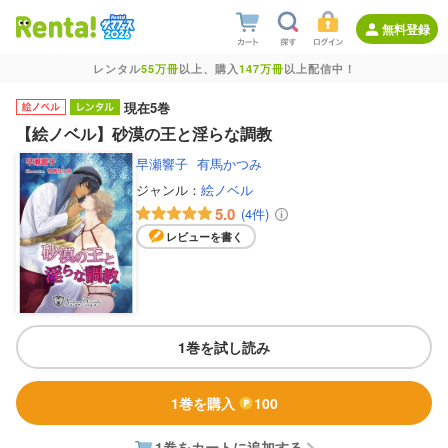
無料登録
レンタル
55万冊
以上、購入
147万冊
以上配信中！
現在5巻
【絵ノベル】砂漠の王と淫らな調教
早瀬響子
有馬かつみ
ジャンル：
絵ノベル
5.0
(4件)
レビューを書く
1巻を試し読み
1巻を購入
100
1巻をカートに追加する