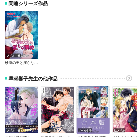
関連シリーズ作品
ノベル｜巻
砂漠の王と淫らな調教【書下ろし】【イラスト入り】
早瀬響子先生の他作品
ノベル｜巻
ノベル｜巻
ノベル｜巻
絵ノベル