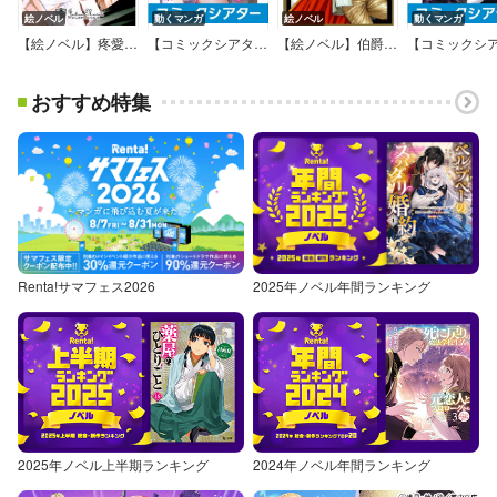
絵ノベル
動くマンガ
絵ノベル
動くマンガ
【絵ノベル】疼愛、うらはら
【コミックシアター】スカートの中はケダモノでした。
【絵ノベル】伯爵様は魅惑のハニーがお好き【電子限定版】
おすすめ特集
Renta!サマフェス2026
2025年ノベル年間ランキング
2025年ノベル上半期ランキング
2024年ノベル年間ランキング