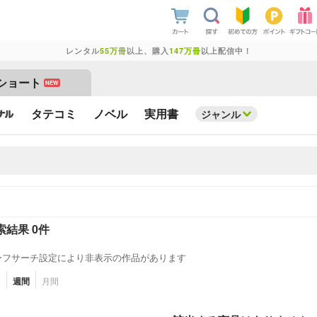
レンタル
55万冊
以上、購入
147万冊
以上配信中！
ショート
NEW
タテコミ
ノベル
実用書
ジャンル
索結果 0件
ーフサーチ設定により非表示の作品があります
日
週間
月間