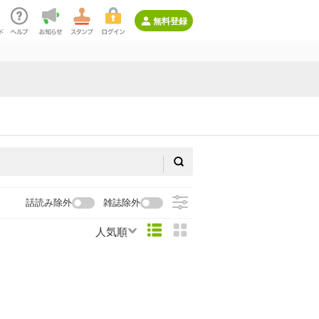
無料登録
話読み除外
雑誌除外
人気順