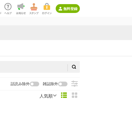
無料登録
話読み除外
雑誌除外
人気順