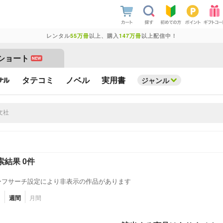
レンタル
55万冊
以上、購入
147万冊
以上配信中！
ショート
NEW
タテコミ
ノベル
実用書
ジャンル
索結果 0件
ーフサーチ設定により非表示の作品があります
日
週間
月間