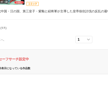
ンガ｜話
代中国・汪の国、第三皇子・紫釉と紹将軍が主導した皇帝徐欣討伐の反乱の最
(
1
/
1
)
前へ
ボーイズラブ
セーフサーチ設定中
ティーンズラブ
非表示になっている作品数
美女・美少女
女性写真集