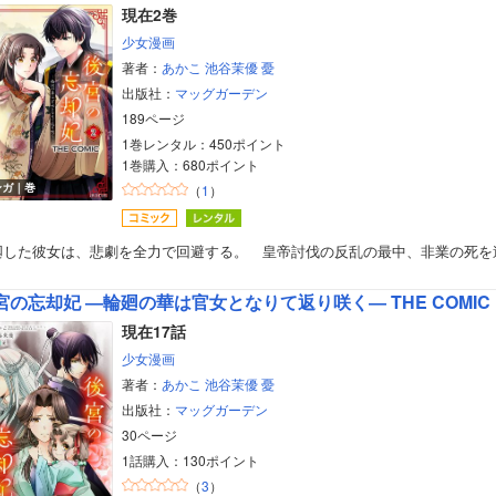
現在2巻
少女漫画
著者：
あかこ
池谷茉優
憂
出版社：
マッグガーデン
189ページ
1巻レンタル：450ポイント
1巻購入：680ポイント
ンガ｜巻
（
1
）
廻した彼女は、悲劇を全力で回避する。 皇帝討伐の反乱の最中、非業の死を
宮の忘却妃 ―輪廻の華は官女となりて返り咲く― THE COMI
現在17話
少女漫画
著者：
あかこ
池谷茉優
憂
出版社：
マッグガーデン
30ページ
1話購入：130ポイント
（
3
）