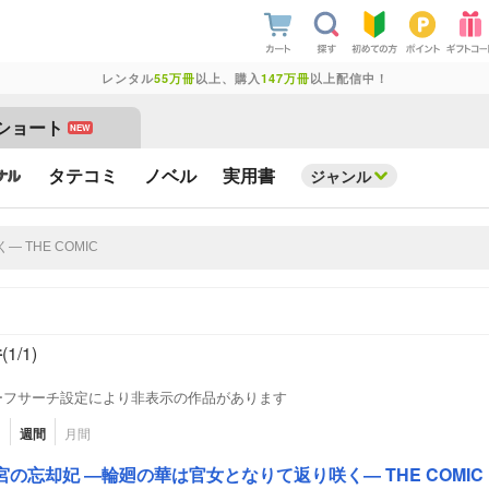
レンタル
55万冊
以上、購入
147万冊
以上配信中！
ショート
NEW
タテコミ
ノベル
実用書
ジャンル
件
(1/
1
)
ーフサーチ設定により非表示の作品があります
日
週間
月間
宮の忘却妃 ―輪廻の華は官女となりて返り咲く― THE COMIC