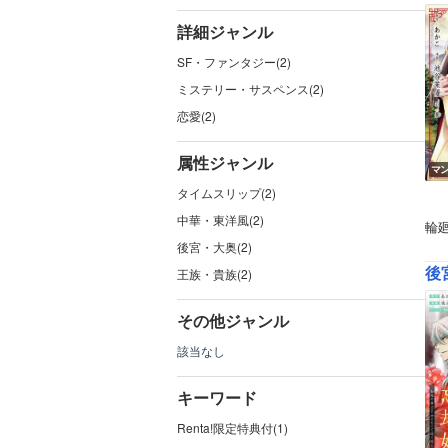
詳細ジャンル
SF・ファンタジー(2)
ミステリー・サスペンス(2)
恋愛(2)
属性ジャンル
マ
タイムスリップ(2)
中華・東洋風(2)
輪
後宮・大奥(2)
後
王族・貴族(2)
その他ジャンル
該当なし
キーワード
Renta!限定特典付(1)