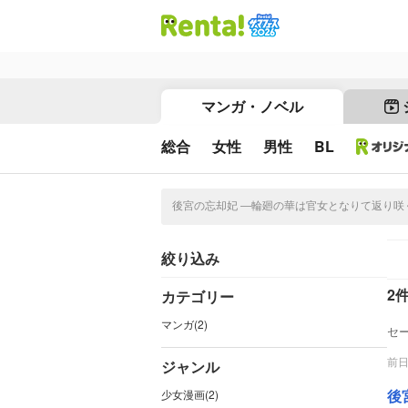
マンガ・ノベル
総合
女性
男性
BL
絞り込み
2
カテゴリー
マンガ(2)
セ
前
ジャンル
後
少女漫画(2)