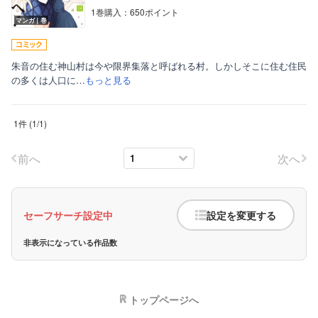
1巻購入：650ポイント
マンガ｜巻
朱音の住む神山村は今や限界集落と呼ばれる村。しかしそこに住む住民
の多くは人口に…
もっと見る
ボーイズラブ
1件
(
1
/
1
)
ティーンズラブ
前へ
次へ
美女・美少女
女性写真集
セーフサーチ設定中
設定を変更する
非表示になっている作品数
トップページへ