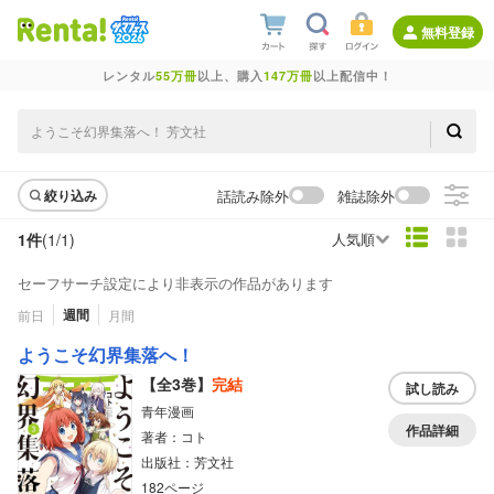
無料登録
レンタル
55万冊
以上、購入
147万冊
以上配信中！
話読み除外
雑誌除外
絞り込み
1件
(1/
1
)
人気順
セーフサーチ設定により非表示の作品があります
週間
前日
月間
ようこそ幻界集落へ！
【全3巻】
完結
試し読み
青年漫画
作品詳細
著者：コト
出版社：芳文社
182ページ