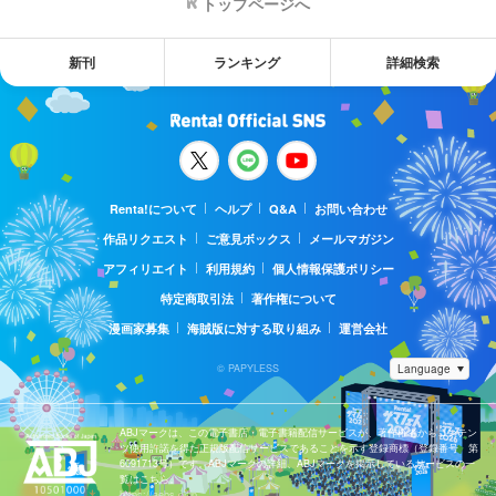
トップページへ
新刊
ランキング
詳細検索
Renta!について
ヘルプ
Q&A
お問い合わせ
作品リクエスト
ご意見ボックス
メールマガジン
アフィリエイト
利用規約
個人情報保護ポリシー
特定商取引法
著作権について
漫画家募集
海賊版に対する取り組み
運営会社
© PAPYLESS
ABJマークは、この電子書店・電子書籍配信サービスが、著作権者からコンテン
ツ使用許諾を得た正規版配信サービスであることを示す登録商標（登録番号 第
6091713号）です。ABJマークの詳細、ABJマークを掲示しているサービスの一
覧はこちら。
https://aebs.or.jp