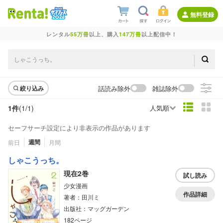
無料登録
レンタル
55万冊
以上、購入
147万冊
以上配信中！
話読み除外
雑誌除外
絞り込み
1件
(1/
1
)
人気順
セーフサーチ設定により非表示の作品があります
週間
前日
月間
しゃこうっち。
現在2巻
試し読み
少女漫画
作品詳細
著者：田川ミ
出版社：マッグガーデン
182ページ