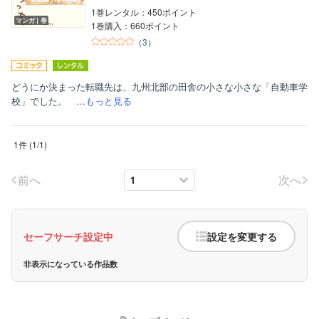
1巻レンタル：450ポイント
マンガ｜巻
1巻購入：660ポイント
（
3
）
どうにか決まった転職先は、九州北部の田舎の小さな小さな「自動車学
校」でした。 …
もっと見る
ボーイズラブ
1件
(
1
/
1
)
ティーンズラブ
美女・美少女
前へ
次へ
女性写真集
セーフサーチ設定中
設定を変更する
非表示になっている作品数