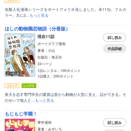
虫擬人化漫画シリーズをポートフォリオ化しました。全117p。フルカ
ラー。主に2…
もっと見る
ほしの動物園恋物語（分冊版）
現在11話
試し読み
ボーイズラブ漫画
作品詳細
著者：小山
出版社：海王社
33ページ
1話レンタル：100ポイント
マンガ｜話
1話購入：200ポイント
ボーイズラブ
ティーンズラブ
美大を志す専門学生の栗原は昔から動物が人型に見え、話ができる。そ
美女・美少女
のせいで他人と…
もっと見る
女性写真集
もじもじ学園！
青年漫画
試し読み
著者：みずいろ