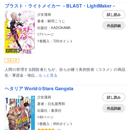
ブラスト・ライトメイカー －BLAST・LightMaker－
少女漫画
試し読み
著者：騎羽こうじ
作品詳細
出版社：KADOKAWA
171ページ
1巻購入：720ポイント
マンガ｜巻
人間の管理する闘技者たちが、自らが纏う美的技術（コスメ）の商品
化・軍資金・地位…
もっと見る
ヘタリア World☆Stars Gangsta
少女漫画
試し読み
著者：日丸屋秀和
作品詳細
出版社：集英社
145ページ
1巻購入：950ポイント