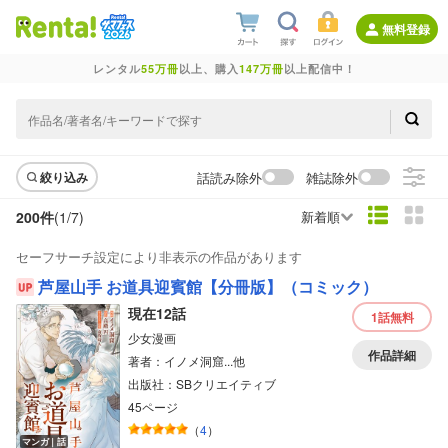
無料登録
レンタル
55万冊
以上、購入
147万冊
以上配信中！
話読み除外
雑誌除外
絞り込み
200件
(1/
7
)
新着順
セーフサーチ設定により非表示の作品があります
芦屋山手 お道具迎賓館【分冊版】（コミック）
現在12話
1話
無料
少女漫画
作品詳細
著者：イノメ洞窟...他
出版社：SBクリエイティブ
45ページ
（
4
）
マンガ｜話