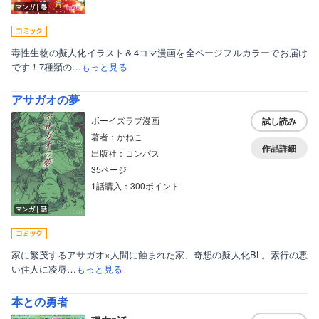
マンガ｜巻
毒性生物の擬人化イラスト＆4コマ漫画を全ページフルカラーでお届け
です！7種類の…
もっと見る
アサガオの夢
ボーイズラブ漫画
試し読み
著者：かねこ
作品詳細
出版社：コンパス
35ページ
1話購入：300ポイント
マンガ｜話
家に繁茂するアサガオ×人間に蝕まれた家、奇想の擬人化BL。素行の悪
い住人に凌辱…
もっと見る
本との勇者