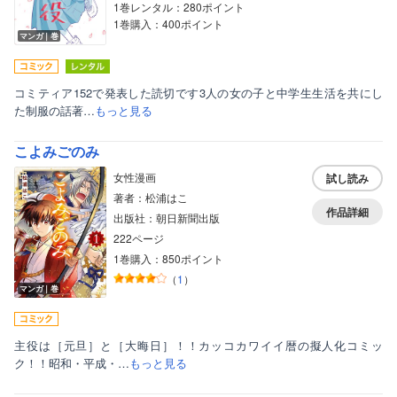
1巻レンタル：280ポイント
1巻購入：400ポイント
マンガ｜巻
コミティア152で発表した読切です3人の女の子と中学生生活を共にし
た制服の話著…
もっと見る
こよみごのみ
女性漫画
試し読み
著者：松浦はこ
作品詳細
出版社：朝日新聞出版
222ページ
1巻購入：850ポイント
（
1
）
マンガ｜巻
主役は［元旦］と［大晦日］！！カッコカワイイ暦の擬人化コミッ
ク！！昭和・平成・…
もっと見る