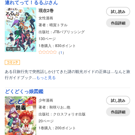
連れてって！るるぶさん
現在2巻
試し読み
女性漫画
作品詳細
著者：晴賀トヲル
出版社：JTBパブリッシング
130ページ
1巻購入：830ポイント
マンガ｜巻
（
1
）
ある日旅行先で突然話しかけてきた謎の観光ガイドの正体は…なんと旅
行ガイドブック…
もっと見る
どくどくっ娘図鑑
少年漫画
試し読み
著者：秋咲りお...他
作品詳細
出版社：クロスフォリオ出版
20ページ
1巻購入：200ポイント