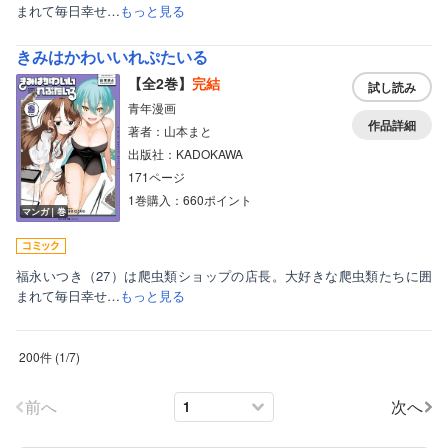
まれて毎日幸せ…
もっと見る
きみはかわいいれぷたいる
【全2巻】
完結
試し読み
青年漫画
作品詳細
著者：山本まと
出版社：KADOKAWA
171ページ
1巻購入：660ポイント
マンガ｜巻
福永いつき（27）は爬虫類ショップの店長。大好きな爬虫類たちに囲
まれて毎日幸せ…
もっと見る
200件
(
1
/
7
)
前へ
次へ