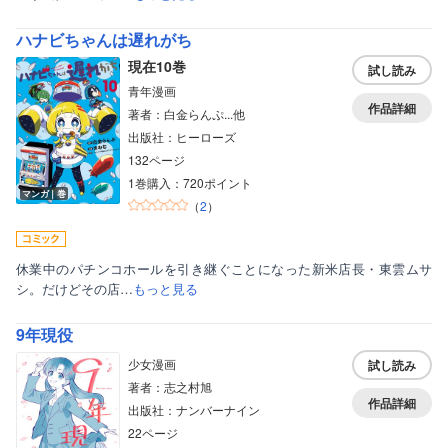
ハナビちゃんは遅れがち
現在10巻
試し読み
青年漫画
作品詳細
著者：白金らんぷ...他
出版社：ヒーローズ
132ページ
1巻購入：720ポイント
マンガ｜巻
（
2
）
休業中のパチンコホールを引き継ぐことになった新米店長・東雲ムサ
シ。だけどその店…
もっと見る
9年現役
少女漫画
試し読み
著者：志之村旭
作品詳細
出版社：ナンバーナイン
22ページ