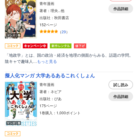
青年漫画
作品詳細
著者：理央...他
出版社：秋田書店
152ページ
（
29
）
マンガ｜巻
「地政学」とは、国の政治・経済を地理の側面からみる、話題の学問。
陰キャで趣味人…
もっと見る
擬人化マンガ 大学あるあるこれくしょん
青年漫画
試し読み
著者：ネピア
作品詳細
出版社：ぴあ
175ページ
1巻購入：1,000ポイント
マンガ｜巻