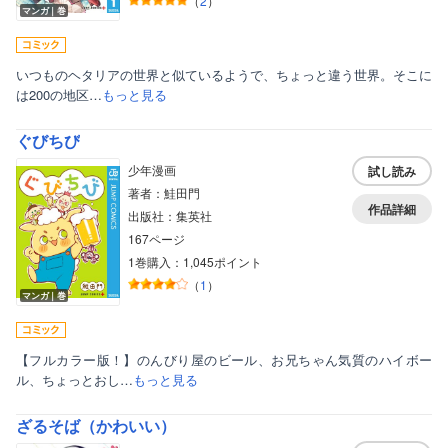
（
2
）
マンガ｜巻
いつものヘタリアの世界と似ているようで、ちょっと違う世界。そこに
は200の地区…
もっと見る
ぐびちび
少年漫画
試し読み
著者：鮭田門
作品詳細
出版社：集英社
167ページ
1巻購入：1,045ポイント
（
1
）
マンガ｜巻
【フルカラー版！】のんびり屋のビール、お兄ちゃん気質のハイボー
ル、ちょっとおし…
もっと見る
ざるそば（かわいい）