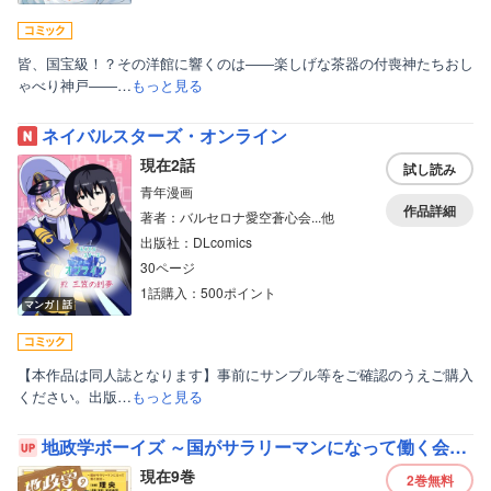
皆、国宝級！？その洋館に響くのは――楽しげな茶器の付喪神たちおし
ゃべり神戸――…
もっと見る
ネイバルスターズ・オンライン
現在2話
試し読み
青年漫画
作品詳細
著者：バルセロナ愛空蒼心会...他
出版社：DLcomics
30ページ
1話購入：500ポイント
マンガ｜話
【本作品は同人誌となります】事前にサンプル等をご確認のうえご購入
ください。出版…
もっと見る
地政学ボーイズ ～国がサラリーマンになって働く会社～
現在9巻
2巻
無料