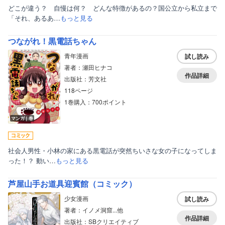
どこが違う？ 自慢は何？ どんな特徴があるの？国公立から私立まで
「それ、あるあ…
もっと見る
つながれ！黒電話ちゃん
青年漫画
試し読み
著者：瀬田ヒナコ
作品詳細
出版社：芳文社
118ページ
1巻購入：700ポイント
マンガ｜巻
社会人男性・小林の家にある黒電話が突然ちいさな女の子になってしま
った！？ 動い…
もっと見る
芦屋山手お道具迎賓館（コミック）
少女漫画
試し読み
著者：イノメ洞窟...他
作品詳細
出版社：SBクリエイティブ