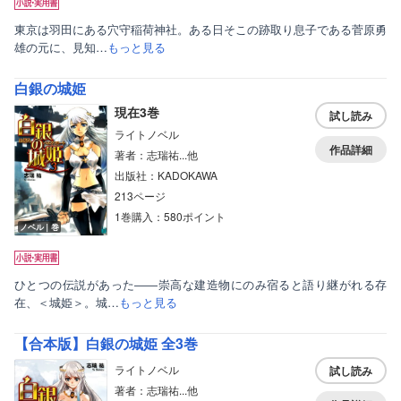
東京は羽田にある穴守稲荷神社。ある日そこの跡取り息子である菅原勇
雄の元に、見知…
もっと見る
白銀の城姫
現在3巻
試し読み
ライトノベル
作品詳細
著者：志瑞祐...他
出版社：KADOKAWA
213ページ
1巻購入：580ポイント
ノベル｜巻
ひとつの伝説があった――崇高な建造物にのみ宿ると語り継がれる存
在、＜城姫＞。城…
もっと見る
【合本版】白銀の城姫 全3巻
ライトノベル
試し読み
著者：志瑞祐...他