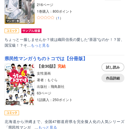
216ページ
1巻購入：800ポイント
（
1
）
マンガ｜巻
ちょっと一服しませんか？彼は織田信長の愛した“茶器”なのか！？皆、
国宝級！？そ…
もっと見る
県民性マンガうちのトコでは【分冊版】
【全30話】
完結
試し読み
女性漫画
作品詳細
著者：もぐら
出版社：飛鳥新社
63ページ
1話購入：250ポイント
マンガ｜話
北海道から沖縄まで、全国47都道府県を完全擬人化の人気シリーズ
「県民性マンガ …
もっと見る