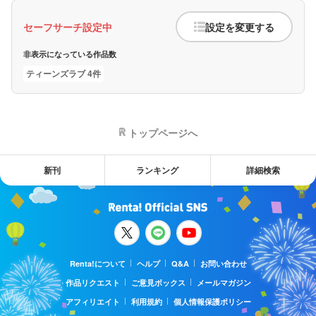
セーフサーチ設定中
設定を変更する
非表示になっている作品数
ティーンズラブ 4件
トップページへ
新刊
ランキング
詳細検索
Renta!について
ヘルプ
Q&A
お問い合わせ
作品リクエスト
ご意見ボックス
メールマガジン
アフィリエイト
利用規約
個人情報保護ポリシー