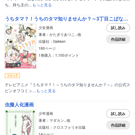
ち、持ち主の…
もっと見る
うちタマ？！うちのタマ知りませんか？～3丁目こばなし～
少女漫画
試し読み
著者：かたぎりあつこ...他
作品詳細
出版社：Gakken
160ページ
1巻購入：1,100ポイント
マンガ｜巻
テレビアニメ『うちタマ？！～うちのタマ知りませんか？～』の公式ス
ピンオフコミッ…
もっと見る
虫擬人化漫画
少年漫画
試し読み
著者：マダカン...他
作品詳細
出版社：クロスフォリオ出版
14ページ