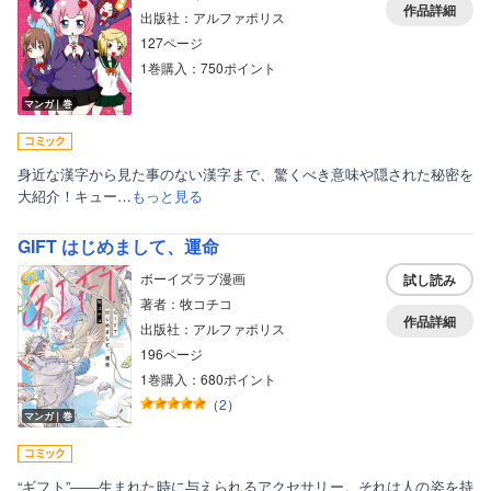
作品詳細
出版社：アルファポリス
127ページ
1巻購入：750ポイント
マンガ｜巻
身近な漢字から見た事のない漢字まで、驚くべき意味や隠された秘密を
大紹介！キュー…
もっと見る
GIFT はじめまして、運命
ボーイズラブ漫画
試し読み
著者：牧コチコ
作品詳細
出版社：アルファポリス
196ページ
1巻購入：680ポイント
（
2
）
マンガ｜巻
“ギフト”――生まれた時に与えられるアクセサリー。それは人の姿を持