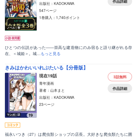
作品詳細
出版社：KADOKAWA
547ページ
1巻購入：1,740ポイント
ノベル｜巻
ひとつの伝説があった――崇高な建造物にのみ宿ると語り継がれる存
在、＜城姫＞。城…
もっと見る
きみはかわいいれぷたいる【分冊版】
現在19話
3話
無料
青年漫画
作品詳細
著者：山本まと
出版社：KADOKAWA
23ページ
マンガ｜話
福永いつき（27）は爬虫類ショップの店長。大好きな爬虫類たちに囲