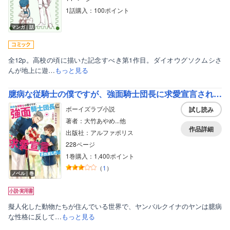
1話購入：100ポイント
マンガ｜話
全12p。高校の頃に描いた記念すべき第1作目。ダイオウグソクムシさ
んが地上に遊…
もっと見る
臆病な従騎士の僕ですが、強面騎士団長に求愛宣言されました！
ボーイズラブ小説
試し読み
著者：大竹あやめ...他
作品詳細
出版社：アルファポリス
228ページ
1巻購入：1,400ポイント
（
1
）
ノベル｜巻
擬人化した動物たちが住んでいる世界で、ヤンバルクイナのヤンは臆病
な性格に反して…
もっと見る