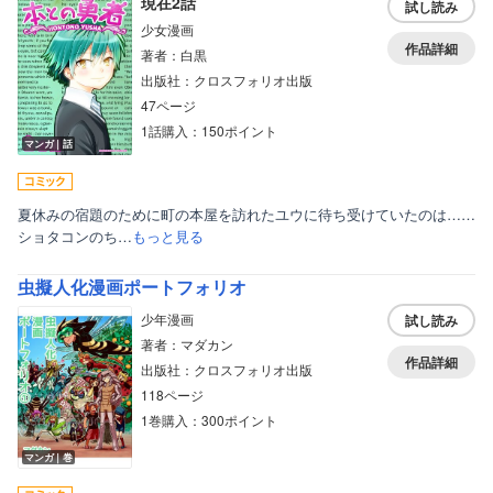
現在2話
試し読み
少女漫画
作品詳細
著者：白黒
出版社：クロスフォリオ出版
47ページ
1話購入：150ポイント
マンガ｜話
夏休みの宿題のために町の本屋を訪れたユウに待ち受けていたのは……
ショタコンのち…
もっと見る
虫擬人化漫画ポートフォリオ
少年漫画
試し読み
著者：マダカン
作品詳細
出版社：クロスフォリオ出版
118ページ
1巻購入：300ポイント
マンガ｜巻