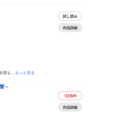
試し読み
作品詳細
欲望も…
もっと見る
讐～
1話
無料
作品詳細