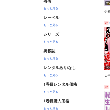
著者
マ
もっと見る
令
レーベル
もっと見る
シリーズ
もっと見る
掲載誌
もっと見る
レンタルあり/なし
マ
もっと見る
大
1巻目レンタル価格
もっと見る
1巻目購入価格
もっと見る