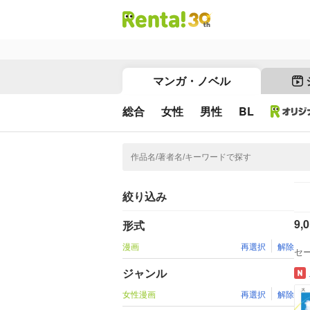
マンガ・ノベル
総合
女性
男性
BL
絞り込み
9,
形式
漫画
再選択
解除
セ
ジャンル
女性漫画
再選択
解除