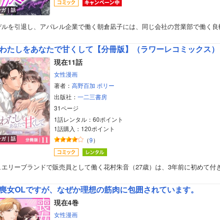
ンガ｜話
デルを引退し、アパレル企業で働く朝倉凪子には、同じ会社の営業部で働く良
わたしをあなたで甘くして【分冊版】（ラワーレコミックス）
現在11話
女性漫画
著者：
高野百加
ポリー
出版社：
一二三書房
31ページ
1話レンタル：60ポイント
1話購入：120ポイント
ンガ｜話
（
9
）
ュエリーブランドで販売員として働く花村朱音（27歳）は、3年前に初めて付
喪女OLですが、なぜか理想の筋肉に包囲されています。
現在4巻
女性漫画