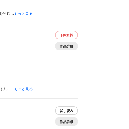
を望む…
もっと見る
1巻
無料
作品詳細
は人に…
もっと見る
試し読み
作品詳細