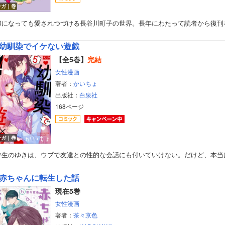
ンガ｜巻
和になっても愛されつづける長谷川町子の世界。長年にわたって読者から復刊
幼馴染でイケない遊戯
【全5巻】
完結
女性漫画
著者：
かいちょ
出版社：
白泉社
168ページ
ンガ｜巻
学生のゆきは、ウブで友達との性的な会話にも付いていけない。だけど、本当
赤ちゃんに転生した話
現在5巻
女性漫画
著者：
茶々京色