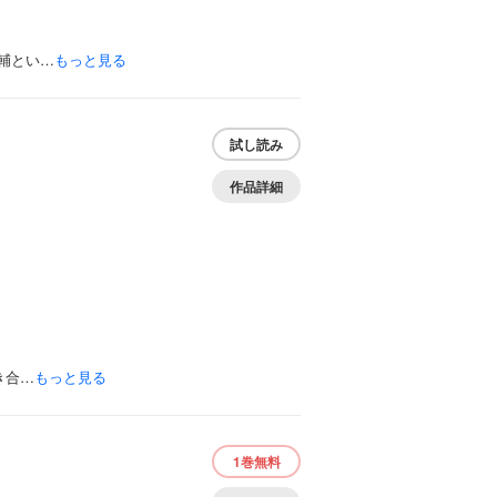
輔とい…
もっと見る
試し読み
作品詳細
き合…
もっと見る
1巻
無料