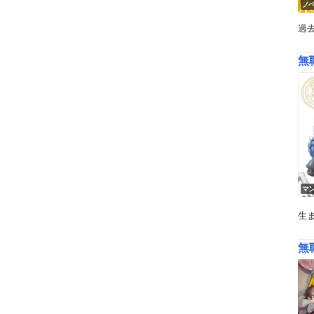
ノ
過
無
マ
生
無