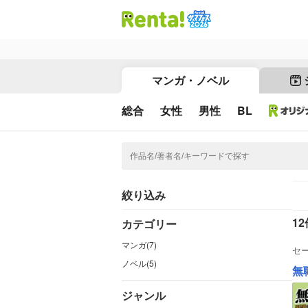
マンガ・ノベル
総合
女性
男性
BL
絞り込み
12
カテゴリー
マンガ(7)
セ
ノベル(5)
無
ジャンル