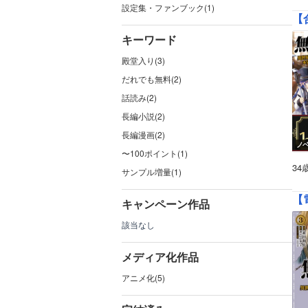
設定集・ファンブック(1)
【
キーワード
殿堂入り(3)
だれでも無料(2)
話読み(2)
長編小説(2)
長編漫画(2)
ノ
〜100ポイント(1)
3
サンプル増量(1)
【
キャンペーン作品
該当なし
メディア化作品
アニメ化(5)