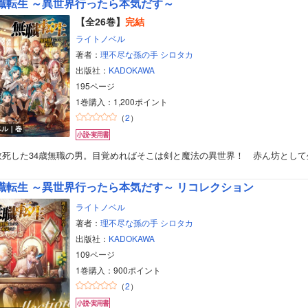
職転生 ～異世界行ったら本気だす～
【全26巻】
完結
ライトノベル
著者：
理不尽な孫の手
シロタカ
出版社：
KADOKAWA
195ページ
1巻購入：1,200ポイント
（
2
）
ベル｜巻
故死した34歳無職の男。目覚めればそこは剣と魔法の異世界！ 赤ん坊として
職転生 ～異世界行ったら本気だす～ リコレクション
ライトノベル
著者：
理不尽な孫の手
シロタカ
出版社：
KADOKAWA
109ページ
1巻購入：900ポイント
（
2
）