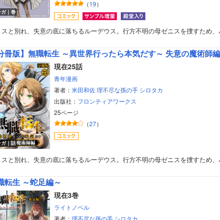
（
19
）
ンガ｜巻
リスと別れ、失意の底に落ちるルーデウス。行方不明の母ゼニスを捜すため、
分冊版】無職転生 ～異世界行ったら本気だす～ 失意の魔術師
現在25話
青年漫画
著者：
米田和佐
理不尽な孫の手
シロタカ
出版社：
フロンティアワークス
25ページ
（
27
）
ンガ｜話
リスと別れ、失意の底に落ちるルーデウス。行方不明の母ゼニスを捜すため、
職転生 ～蛇足編～
現在3巻
ライトノベル
著者：
理不尽な孫の手
シロタカ