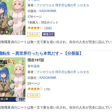
著者：
フジカワユカ
理不尽な孫の手
シロタカ
出版社：
KADOKAWA
174ページ
1巻購入：552ポイント
（
568
）
ンガ｜巻
4歳無職童貞のニートは無一文で家を追い出され、自分の人生が完全に詰んでい
職転生 ～異世界行ったら本気だす～【分冊版】
現在197話
青年漫画
著者：
フジカワユカ
理不尽な孫の手
シロタカ
出版社：
KADOKAWA
23ページ
（
19
）
ンガ｜話
4歳無職童貞のニートは無一文で家を追い出され、自分の人生が完全に詰んでい