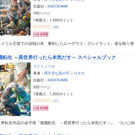
出版社：
KADOKAWA
165ページ
1巻購入：1,300ポイント
（
4
）
ベル｜巻
ヘイリル王国での決戦の末、勝利したルーデウス・グレイラット。彼を取り巻
職転生 ～異世界行ったら本気だす～ スペシャルブック
ライトノベル
著者：
理不尽な孫の手
シロタカ
出版社：
KADOKAWA
ボーイズラブ
332ページ
1巻購入：1,300ポイント
ティーンズラブ
（
1
）
美女・美少女
ベル｜巻
世界転生作品の金字塔『無職転生 ～異世界行ったら本気だす～』、ついに26
女性写真集