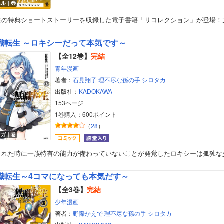
ベル｜巻
去の特典ショートストーリーを収録した電子書籍「リコレクション」が登場！
職転生 ～ロキシーだって本気です～
【全12巻】
完結
青年漫画
著者：
石見翔子
理不尽な孫の手
シロタカ
出版社：
KADOKAWA
153ページ
1巻購入：600ポイント
（
28
）
ンガ｜巻
まれた時に一族特有の能力が備わっていないことが発覚したロキシーは孤独な
職転生～4コマになっても本気だす～
【全3巻】
完結
少年漫画
著者：
野際かえで
理不尽な孫の手
シロタカ