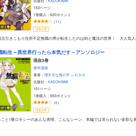
出版社：
KADOKAWA
153ページ
1巻購入：620ポイント
（
11
）
ンガ｜巻
4歳元引きこもり住所不定無職の男が転生したのは剣と魔法の世界！ 大人気人
職転生～異世界行ったら本気だす～アンソロジー
現在3巻
青年漫画
著者：
理不尽な孫の手
シロタカ
出版社：
KADOKAWA
151ページ
1巻購入：650ポイント
（
6
）
ンガ｜巻
るごと1冊ロキシーのあんな表情、こんなシーン、本編では見られない多彩な