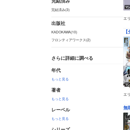
完結済み
マ
完結済み(3)
エ
出版社
【
KADOKAWA(10)
フロンティアワークス(2)
さらに詳細に調べる
年代
もっと見る
マ
著者
エ
もっと見る
無
レーベル
もっと見る
シリーズ