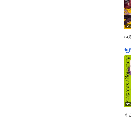
マ
3
無
マ
ま