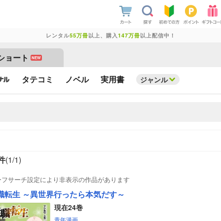
レンタル
55万冊
以上、購入
147万冊
以上配信中！
ショート
NEW
タテコミ
ノベル
実用書
ジャンル
件
(1/
1
)
ーフサーチ設定により非表示の作品があります
職転生 ～異世界行ったら本気だす～
現在24巻
青年漫画