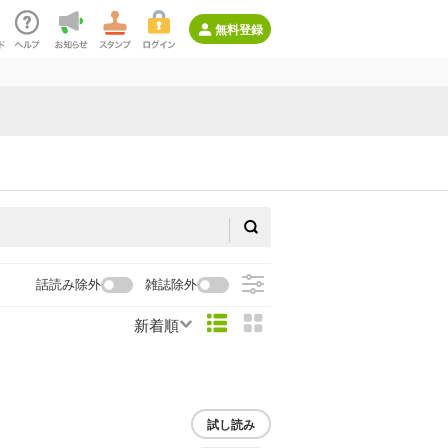
無料登録
話読み除外
雑誌除外
新着順
試し読み