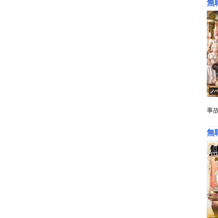
無
ノ
事
無