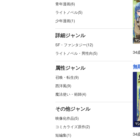
青年漫画(6)
ライトノベル(5)
少年漫画(1)
詳細ジャンル
マ
SF・ファンタジー(12)
3
ライトノベル・男性向(5)
無
属性ジャンル
召喚・転生(9)
西洋風(9)
魔法使い・術師(4)
その他ジャンル
映像化作品(5)
マ
コミカライズ原作(2)
3
短編集(1)