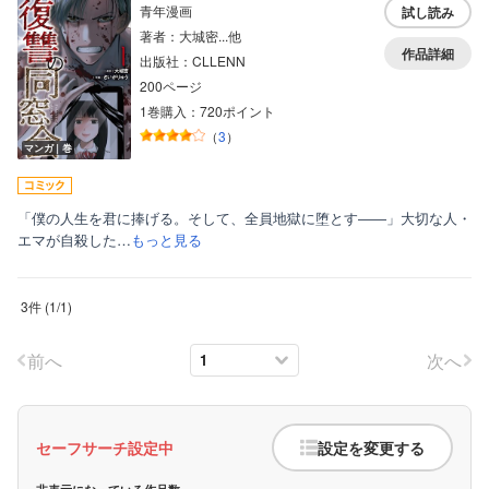
青年漫画
試し読み
ティーンズラブ
著者：大城密...他
作品詳細
出版社：CLLENN
美女・美少女
200ページ
女性写真集
1巻購入：720ポイント
（
3
）
マンガ｜巻
「僕の人生を君に捧げる。そして、全員地獄に堕とす――」大切な人・
エマが自殺した…
もっと見る
3件
(
1
/
1
)
前へ
次へ
セーフサーチ設定中
設定を変更する