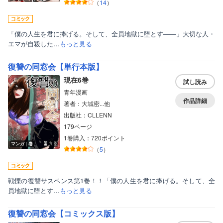
（
14
）
「僕の人生を君に捧げる。そして、全員地獄に堕とす――」大切な人・
エマが自殺した…
もっと見る
復讐の同窓会【単行本版】
現在6巻
試し読み
青年漫画
作品詳細
著者：大城密...他
出版社：CLLENN
179ページ
1巻購入：720ポイント
マンガ｜巻
（
5
）
戦慄の復讐サスペンス第1巻！！「僕の人生を君に捧げる。そして、全
員地獄に堕とす…
もっと見る
復讐の同窓会【コミックス版】
ボーイズラブ