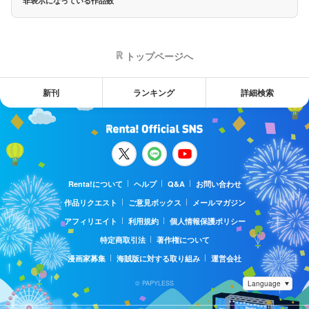
非表示になっている作品数
トップページへ
新刊
ランキング
詳細検索
Renta!について
ヘルプ
Q&A
お問い合わせ
作品リクエスト
ご意見ボックス
メールマガジン
アフィリエイト
利用規約
個人情報保護ポリシー
特定商取引法
著作権について
漫画家募集
海賊版に対する取り組み
運営会社
© PAPYLESS