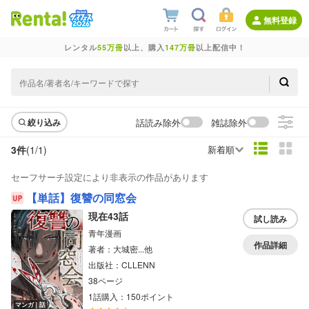
無料登録
レンタル
55万冊
以上、購入
147万冊
以上配信中！
話読み除外
雑誌除外
絞り込み
3件
(1/
1
)
新着順
セーフサーチ設定により非表示の作品があります
【単話】復讐の同窓会
現在43話
試し読み
青年漫画
作品詳細
著者：大城密...他
出版社：CLLENN
38ページ
1話購入：150ポイント
マンガ｜話