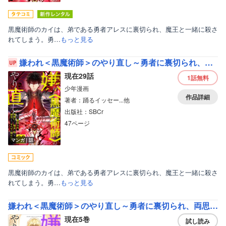
黒魔術師のカイは、弟である勇者アレスに裏切られ、魔王と一緒に殺さ
れてしまう。勇…
もっと見る
嫌われ＜黒魔術師＞のやり直し～勇者に裏切られ、両思いだった聖女と命を奪われた俺、過去に戻ってすべてを取り戻す～
現在29話
1話
無料
少年漫画
作品詳細
著者：踊るイッセー...他
出版社：SBCr
47ページ
マンガ｜話
黒魔術師のカイは、弟である勇者アレスに裏切られ、魔王と一緒に殺さ
れてしまう。勇…
もっと見る
嫌われ＜黒魔術師＞のやり直し～勇者に裏切られ、両思いだった聖女と命を奪われた俺、過去に戻ってすべてを取り戻す～【単行本版】
現在5巻
ボーイズラブ
試し読み