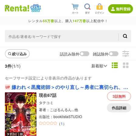
無料登録
レンタル
55万冊
以上、購入
147万冊
以上配信中！
話読み除外
雑誌除外
絞り込み
3件
(1/
1
)
新着順
セーフサーチ設定により非表示の作品があります
嫌われ＜黒魔術師＞のやり直し～勇者に裏切られ、両思いだった聖女と命を奪われた俺、過去に戻ってすべてを取り戻す～【フルカラー】
現在67話
3話
無料
タテコミ
作品詳細
著者：こはるんるん...他
出版社：booklistaSTUDIO
（
1
）
タテコミ｜話