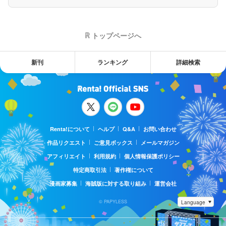
トップページへ
新刊
ランキング
詳細検索
Renta!について
ヘルプ
Q&A
お問い合わせ
作品リクエスト
ご意見ボックス
メールマガジン
アフィリエイト
利用規約
個人情報保護ポリシー
特定商取引法
著作権について
漫画家募集
海賊版に対する取り組み
運営会社
© PAPYLESS