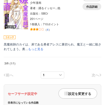
少年漫画
ティーンズラブ
作品詳細
著者：踊るイッセー...他
出版社：SBCr
美女・美少女
201ページ
女性写真集
1巻購入：710ポイント
マンガ｜巻
（
4
）
黒魔術師のカイは、弟である勇者アレスに裏切られ、魔王と一緒に殺さ
れてしまう。勇…
もっと見る
3件
(
1
/
1
)
前へ
次へ
セーフサーチ設定中
設定を変更する
非表示になっている作品数