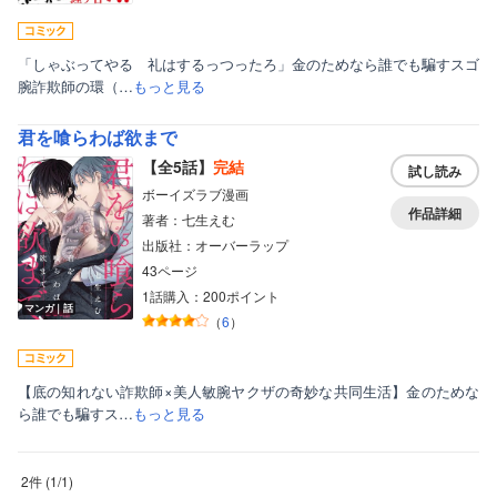
「しゃぶってやる 礼はするっつったろ」金のためなら誰でも騙すスゴ
腕詐欺師の環（…
もっと見る
君を喰らわば欲まで
【全5話】
完結
試し読み
ボーイズラブ漫画
作品詳細
著者：七生えむ
出版社：オーバーラップ
43ページ
1話購入：200ポイント
マンガ｜話
（
6
）
ボーイズラブ
ティーンズラブ
【底の知れない詐欺師×美人敏腕ヤクザの奇妙な共同生活】金のためな
美女・美少女
ら誰でも騙すス…
もっと見る
女性写真集
2件
(
1
/
1
)