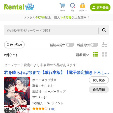
無料登録
レンタル
55万冊
以上、購入
147万冊
以上配信中！
話読み除外
雑誌除外
絞り込み
2件
(1/
1
)
新着順
セーフサーチ設定により非表示の作品があります
君を喰らわば欲まで【単行本版】【電子限定描き下ろし漫画付き】
ボーイズラブ漫画
試し読み
著者：七生えむ
作品詳細
出版社：オーバーラップ
220ページ
1巻購入：740ポイント
（
10
）
マンガ｜巻