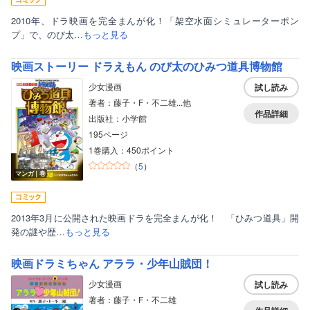
2010年、ドラ映画を完全まんが化！「架空水面シミュレーターポン
プ」で、のび太…
もっと見る
映画ストーリー ドラえもん のび太のひみつ道具博物館
少女漫画
試し読み
著者：藤子・F・不二雄...他
作品詳細
出版社：小学館
195ページ
1巻購入：450ポイント
（
5
）
マンガ｜巻
2013年3月に公開された映画ドラを完全まんが化！ 「ひみつ道具」開
発の謎や歴…
もっと見る
映画ドラミちゃん アララ・少年山賊団！
少女漫画
試し読み
著者：藤子・F・不二雄