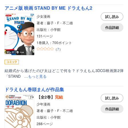
アニメ版 映画 STAND BY ME ドラえもん2
少女漫画
試し読み
著者：藤子・F・不二雄
作品詳細
出版社：小学館
131ページ
1巻購入：700ポイント
（
7
）
マンガ｜巻
結婚式から逃げたのび太はどこで何を？ドラえもん3DCG映画第2弾
「STAND …
もっと見る
ドラえもん巻頭まんが作品集
【全2巻】
完結
試し読み
少年漫画
作品詳細
著者：藤子・F・不二雄
出版社：小学館
288ページ