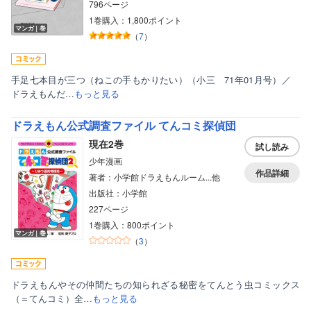
796ページ
1巻購入：1,800ポイント
マンガ｜巻
（
7
）
手足七本目が三つ（ねこの手もかりたい）（小三 71年01月号）／
ドラえもんだ…
もっと見る
ドラえもん公式調査ファイル てんコミ探偵団
現在2巻
試し読み
少年漫画
作品詳細
著者：小学館ドラえもんルーム...他
出版社：小学館
227ページ
1巻購入：800ポイント
マンガ｜巻
（
3
）
ドラえもんやその仲間たちの知られざる秘密をてんとう虫コミックス
（＝てんコミ）全…
もっと見る