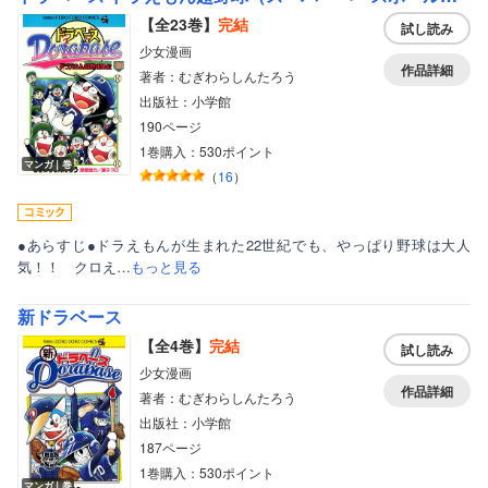
【全23巻】
完結
試し読み
少女漫画
作品詳細
著者：むぎわらしんたろう
出版社：小学館
190ページ
1巻購入：530ポイント
マンガ｜巻
（
16
）
●あらすじ●ドラえもんが生まれた22世紀でも、やっぱり野球は大人
気！！ クロえ…
もっと見る
新ドラベース
【全4巻】
完結
試し読み
少女漫画
作品詳細
著者：むぎわらしんたろう
出版社：小学館
187ページ
1巻購入：530ポイント
マンガ｜巻