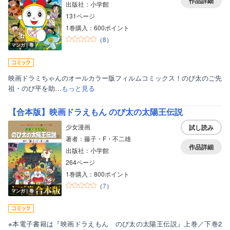
作品詳細
出版社：小学館
131ページ
1巻購入：600ポイント
（
8
）
マンガ｜巻
映画ドラミちゃんのオールカラー版フィルムコミックス！のび太のご先
祖・のび平を助…
もっと見る
【合本版】映画ドラえもん のび太の太陽王伝説
少女漫画
試し読み
著者：藤子・F・不二雄
作品詳細
出版社：小学館
264ページ
1巻購入：800ポイント
（
7
）
マンガ｜巻
※本電子書籍は『映画ドラえもん のび太の太陽王伝説』上巻／下巻2