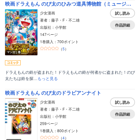
映画ドラえもん のび太のひみつ道具博物館（ミュージアム）
少女漫画
試し読み
著者：藤子・F・不二雄
作品詳細
出版社：小学館
147ページ
1巻購入：700ポイント
（
5
）
マンガ｜巻
ドラえもんの鈴が盗まれた！ドラえもんの鈴が何者かに盗まれた！のび
太たちは鈴を探…
もっと見る
映画ドラえもん のび太のドラビアンナイト
少女漫画
試し読み
著者：藤子・F・不二雄
作品詳細
出版社：小学館
259ページ
1巻購入：800ポイント
（
4
）