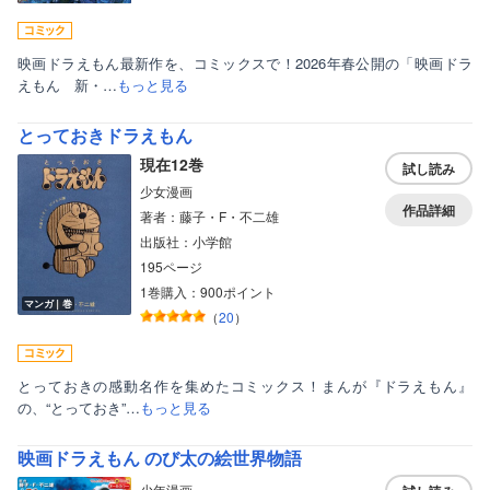
映画ドラえもん最新作を、コミックスで！2026年春公開の「映画ドラ
えもん 新・…
もっと見る
とっておきドラえもん
現在12巻
試し読み
少女漫画
作品詳細
著者：藤子・F・不二雄
出版社：小学館
195ページ
1巻購入：900ポイント
マンガ｜巻
（
20
）
とっておきの感動名作を集めたコミックス！まんが『ドラえもん』
の、“とっておき”…
もっと見る
映画ドラえもん のび太の絵世界物語
少年漫画