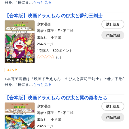
冊を、1冊にま…
もっと見る
【合本版】映画ドラえもん のび太と夢幻三剣士
少女漫画
試し読み
著者：藤子・F・不二雄
作品詳細
出版社：小学館
264ページ
1巻購入：800ポイント
（
6
）
マンガ｜巻
※本電子書籍は『映画ドラえもん のび太と夢幻三剣士』上巻／下巻2
冊を、1冊にま…
もっと見る
【合本版】映画ドラえもん のび太と翼の勇者たち
少女漫画
試し読み
著者：藤子・F・不二雄
作品詳細
出版社：小学館
232ページ