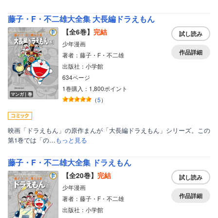
藤子・F・不二雄大全集 大長編ドラえもん
【全6巻】
完結
試し読み
少年漫画
作品詳細
著者：藤子・F・不二雄
出版社：小学館
634ページ
1巻購入：1,800ポイント
マンガ｜巻
（
5
）
映画「ドラえもん」の原作まんが「大長編ドラえもん」シリーズ。この
第1巻では「の…
もっと見る
藤子・F・不二雄大全集 ドラえもん
【全20巻】
完結
試し読み
少年漫画
作品詳細
著者：藤子・F・不二雄
出版社：小学館