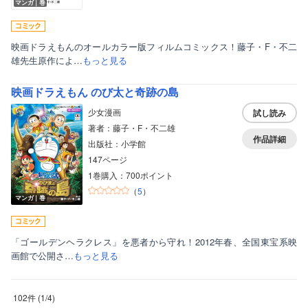
マンガ｜巻
映画ドラえもんのオールカラー版フィルムコミックス！藤子・F・不二
雄先生原作によ…
もっと見る
映画ドラえもん のび太と奇跡の島
少女漫画
試し読み
著者：藤子・F・不二雄
作品詳細
出版社：小学館
147ページ
1巻購入：700ポイント
（
5
）
マンガ｜巻
「ゴールデンヘラクレス」を悪者から守れ！2012年春、全国東宝系映
画館で公開さ…
もっと見る
102件
(
1
/
4
)