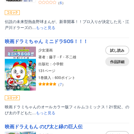
（
6
）
伝説の未来型熱血野球まんが、新章開幕！！プロ入りが決定した元・江
戸川ドラーズの…
もっと見る
映画ドラミちゃん ミニドラSOS！！！
少女漫画
試し読み
著者：藤子・F・不二雄
作品詳細
出版社：小学館
131ページ
1巻購入：600ポイント
（
7
）
マンガ｜巻
映画ドラミちゃんのオールカラー版フィルムコミックス！21世紀、の
び太の子どもた…
もっと見る
映画ドラえもん のび太と緑の巨人伝