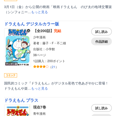
3月1日（金）から公開の映画「映画ドラえもん のび太の地球交響楽
（シンフォニー…
もっと見る
ドラえもん デジタルカラー版
【全200話】
完結
試し読み
少年漫画
作品詳細
著者：藤子・F・不二雄
出版社：小学館
38ページ
1話購入：200ポイント
マンガ｜話
（
21
）
国民的コミック『ドラえもん』がデジタル彩色で色あざやかに登場！
ドラえもんや楽…
もっと見る
ドラえもん プラス
現在7巻
試し読み
青年漫画