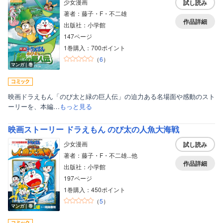
少女漫画
試し読み
著者：藤子・F・不二雄
作品詳細
出版社：小学館
147ページ
1巻購入：700ポイント
（
6
）
マンガ｜巻
映画ドラえもん「のび太と緑の巨人伝」の迫力ある名場面や感動のスト
ーリーを、本編…
もっと見る
映画ストーリー ドラえもん のび太の人魚大海戦
少女漫画
試し読み
著者：藤子・F・不二雄...他
作品詳細
出版社：小学館
197ページ
1巻購入：450ポイント
（
5
）
マンガ｜巻