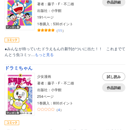
作品詳細
著者：藤子・F・不二雄
出版社：小学館
191ページ
1巻購入：530ポイント
マンガ｜巻
（
11
）
●みんなが待っていたドラえもんの新刊がついに出た！！ これまでて
んとう虫コミッ…
もっと見る
ドラミちゃん
少女漫画
試し読み
著者：藤子・F・不二雄
作品詳細
出版社：小学館
254ページ
1巻購入：800ポイント
（
4
）
マンガ｜巻