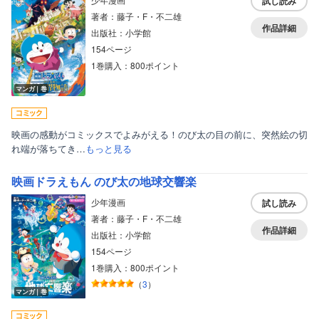
試し読み
著者：藤子・F・不二雄
作品詳細
出版社：小学館
154ページ
1巻購入：800ポイント
マンガ｜巻
映画の感動がコミックスでよみがえる！のび太の目の前に、突然絵の切
れ端が落ちてき…
もっと見る
映画ドラえもん のび太の地球交響楽
少年漫画
試し読み
著者：藤子・F・不二雄
作品詳細
出版社：小学館
154ページ
1巻購入：800ポイント
（
3
）
マンガ｜巻