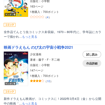
出版社：小学館
163ページ
1巻購入：700ポイント
マンガ｜巻
（
4
）
全作品てんとう虫コミックス未収録。1970～80年代に、学年誌にカラ
ーで描かれ…
もっと見る
映画ドラえもん のび太の宇宙小戦争2021
少女漫画
試し読み
著者：藤子・F・不二雄
作品詳細
出版社：小学館
147ページ
1巻購入：700ポイント
（
10
）
マンガ｜巻
新作ドラえもん映画が、コミックスに！2022年3月4日（金）から公開
中の映画「…
もっと見る