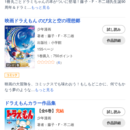
1冊丸ごとドラミちゃんの本がついに登場！藤子・F・不二雄氏生誕90
周年＆ドラミ…
もっと見る
映画ドラえもん のび太と空の理想郷
少年漫画
試し読み
著者：藤子・F・不二雄
作品詳細
出版社：小学館
155ページ
1巻購入：750ポイント
（
6
）
マンガ｜巻
映画の大冒険を、コミックスでも味わおう！もしもどこかに、何でもか
なう夢のような…
もっと見る
ドラえもんカラー作品集
【全6巻】
完結
試し読み
少年漫画
作品詳細
著者：藤子・F・不二雄