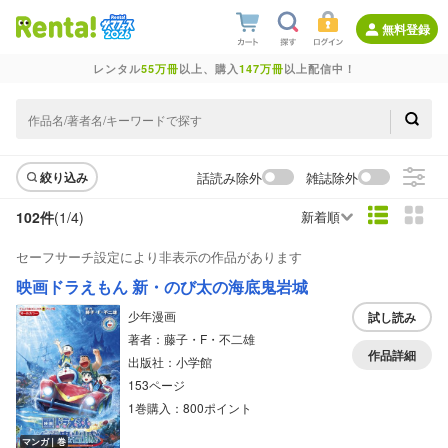
無料登録
レンタル
55万冊
以上、購入
147万冊
以上配信中！
話読み除外
雑誌除外
絞り込み
102件
(1/
4
)
新着順
セーフサーチ設定により非表示の作品があります
映画ドラえもん 新・のび太の海底鬼岩城
少年漫画
試し読み
著者：藤子・F・不二雄
作品詳細
出版社：小学館
153ページ
1巻購入：800ポイント
マンガ｜巻