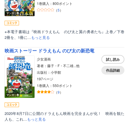
1巻購入：800ポイント
（
5
）
マンガ｜巻
※本電子書籍は『映画ドラえもん のび太と翼の勇者たち』上巻／下巻
2冊を、1冊に…
もっと見る
映画ストーリー ドラえもん のび太の新恐竜
少女漫画
試し読み
著者：藤子・F・不二雄...他
作品詳細
出版社：小学館
197ページ
1巻購入：550ポイント
（
9
）
マンガ｜巻
2020年8月7日に公開のドラえもん映画を完全まんが化！ 映画を観た
人も、これ…
もっと見る