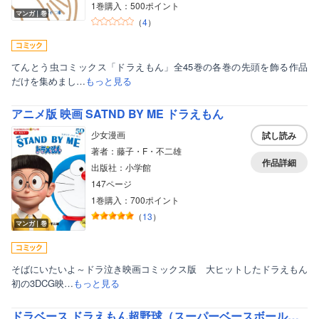
1巻購入：500ポイント
マンガ｜巻
（
4
）
てんとう虫コミックス「ドラえもん」全45巻の各巻の先頭を飾る作品
だけを集めまし…
もっと見る
アニメ版 映画 SATND BY ME ドラえもん
少女漫画
試し読み
著者：藤子・F・不二雄
作品詳細
出版社：小学館
147ページ
1巻購入：700ポイント
ボーイズラブ
（
13
）
マンガ｜巻
ティーンズラブ
美女・美少女
そばにいたいよ～ドラ泣き映画コミックス版 大ヒットしたドラえもん
初の3DCG映…
もっと見る
女性写真集
ドラベース ドラえもん超野球（スーパーベースボール）外伝