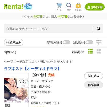
無料登録
レンタル
55万冊
以上、購入
147万冊
以上配信中！
話読み除外
雑誌除外
絞り込み
3件
(1/
1
)
新着順
セーフサーチ設定により非表示の作品があります
ラブネスト【オーディオドラマ】
【全17話】
完結
試し読み
オーディオブック
作品詳細
著者：南月ゆう
出版社：新書館
12分
1話購入：400ポイント
音声