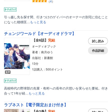
（
4
）
引っ越し先を探す間、行きつけのゲイバーのオーナーの別宅に住むこと
になった穂積匡…
もっと見る
チェンジワールド【オーディオドラマ】
【全6話】
完結
試し読み
オーディオブック
作品詳細
著者：南月ゆう
出版社：新書館
13分
1話購入：500ポイント
音声
高校時代の野球部の先輩・有村への長年の片想いを実らせた要祐。付き
合って1年が経…
もっと見る
ラブネスト【電子限定おまけ付き】
ボーイズラブ
【全2巻】
完結