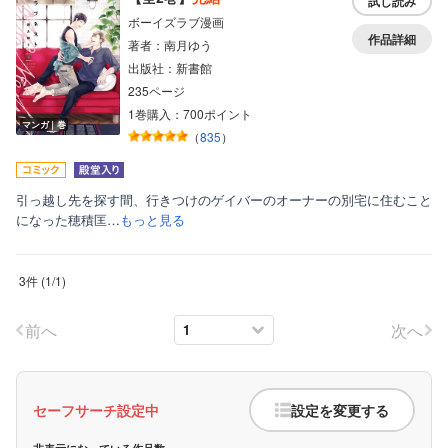
試し読み
ボーイズラブ漫画
ティーンズラブ
作品詳細
著者：南月ゆう
美女・美少女
出版社：新書館
235ページ
女性写真集
1巻購入：700ポイント
マンガ｜巻
（
835
）
引っ越し先を探す間、行きつけのゲイバーのオーナーの別宅に住むこと
になった穂積匡…
もっと見る
3件
(
1
/
1
)
前へ
次へ
セーフサーチ設定中
設定を変更する