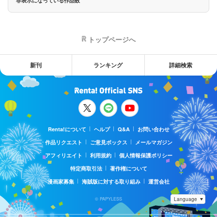
非表示になっている作品数
トップページへ
新刊
ランキング
詳細検索
Renta!について
ヘルプ
Q&A
お問い合わせ
作品リクエスト
ご意見ボックス
メールマガジン
アフィリエイト
利用規約
個人情報保護ポリシー
特定商取引法
著作権について
漫画家募集
海賊版に対する取り組み
運営会社
© PAPYLESS