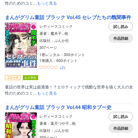
性のためのコミ…
もっと見る
まんがグリム童話 ブラック Vol.45 セレブたちの醜聞事件
レディースコミック
試し読み
著者：魔木子...他
作品詳細
出版社：ぶんか社
307ページ
1巻レンタル：300ポイント
1巻購入：600ポイント
マンガ｜巻
（
2
）
童話の世界は実は超過激！？エロティックで残酷な世界を描く大人の女
性のためのコミ…
もっと見る
まんがグリム童話 ブラック Vol.44 昭和タブー史
レディースコミック
試し読み
著者：葉月つや子...他
作品詳細
出版社：ぶんか社
303ページ