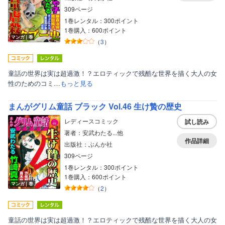
309ページ
1巻レンタル：300ポイント
1巻購入：600ポイント
マンガ｜巻
（
3
）
童話の世界は実は超過激！？エロティックで残酷な世界を描く大人の女
性のためのコミ…
もっと見る
まんがグリム童話 ブラック Vol.46 生け贄の歴史
レディースコミック
試し読み
著者：安武わたる...他
作品詳細
出版社：ぶんか社
309ページ
1巻レンタル：300ポイント
1巻購入：600ポイント
マンガ｜巻
（
2
）
童話の世界は実は超過激！？エロティックで残酷な世界を描く大人の女