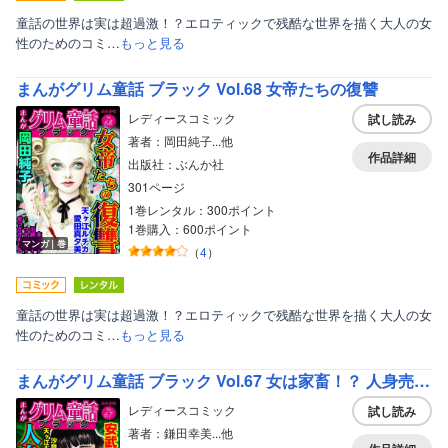
童話の世界は実は超過激！？エロティックで残酷な世界を描く大人の女
性のためのコミ…
もっと見る
まんがグリム童話 ブラック Vol.68 女帝たちの復讐
レディースコミック
試し読み
著者：岡田純子...他
作品詳細
出版社：ぶんか社
301ページ
1巻レンタル：300ポイント
1巻購入：600ポイント
マンガ｜巻
（
4
）
童話の世界は実は超過激！？エロティックで残酷な世界を描く大人の女
性のためのコミ…
もっと見る
まんがグリム童話 ブラック Vol.67 女は家畜！？ 人身売買の闇歴史
レディースコミック
試し読み
著者：鎌田幸美...他