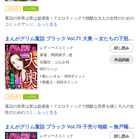
童話の世界は実は超過激！？エロティックで残酷な大人の女性のための
コミックアンソ…
もっと見る
まんがグリム童話 ブラック Vol.71 大奥 ～女たちの下剋上～
レディースコミック
試し読み
著者：岡田純子...他
作品詳細
出版社：ぶんか社
307ページ
1巻レンタル：300ポイント
1巻購入：600ポイント
マンガ｜巻
童話の世界は実は超過激！？エロティックで残酷な世界を描く大人の女
性のためのコミ…
もっと見る
まんがグリム童話 ブラック Vol.70 子売り地獄 ～無戸籍幼児！ 臓器売買！ 強制売春！～
レディースコミック
試し読み