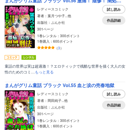
まんがグリム童話 ブラック Vol.56 激痛！ 陰惨！ 闇処刑法
レディースコミック
試し読み
著者：葉月つや子...他
作品詳細
出版社：ぶんか社
301ページ
1巻レンタル：300ポイント
1巻購入：600ポイント
マンガ｜巻
（
3
）
童話の世界は実は超過激！？エロティックで残酷な世界を描く大人の女
性のためのコミ…
もっと見る
まんがグリム童話 ブラック Vol.55 血と涙の売春地獄
レディースコミック
試し読み
著者：岡田純子...他
作品詳細
出版社：ぶんか社
301ページ
1巻レンタル：300ポイント
1巻購入：600ポイント
マンガ｜巻