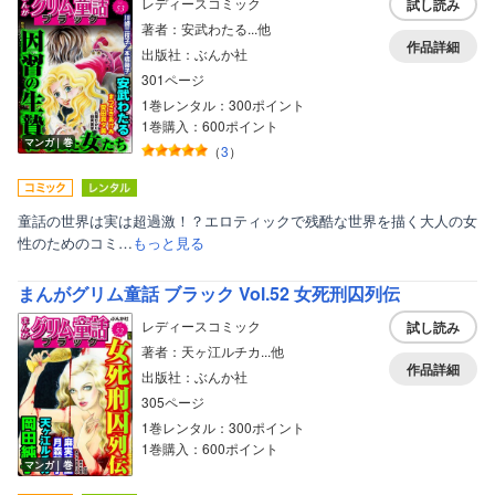
レディースコミック
試し読み
著者：安武わたる...他
作品詳細
出版社：ぶんか社
301ページ
1巻レンタル：300ポイント
1巻購入：600ポイント
マンガ｜巻
（
3
）
童話の世界は実は超過激！？エロティックで残酷な世界を描く大人の女
性のためのコミ…
もっと見る
まんがグリム童話 ブラック Vol.52 女死刑囚列伝
レディースコミック
試し読み
著者：天ヶ江ルチカ...他
作品詳細
出版社：ぶんか社
305ページ
1巻レンタル：300ポイント
1巻購入：600ポイント
マンガ｜巻