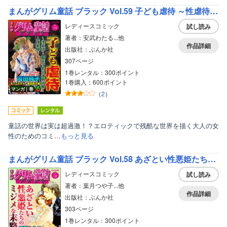
まんがグリム童話 ブラック Vol.59 子ども虐待 ～性虐待！ 餓死寸前の強制労働！ 人体実験！～
レディースコミック
試し読み
著者：安武わたる...他
作品詳細
出版社：ぶんか社
307ページ
1巻レンタル：300ポイント
1巻購入：600ポイント
マンガ｜巻
（
2
）
童話の世界は実は超過激！？エロティックで残酷な世界を描く大人の女
性のためのコミ…
もっと見る
まんがグリム童話 ブラック Vol.58 あざとい性悪姫たちのミジメな末路
レディースコミック
試し読み
著者：葉月つや子...他
作品詳細
出版社：ぶんか社
303ページ
1巻レンタル：300ポイント