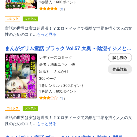
1巻購入：600ポイント
マンガ｜巻
（
3
）
童話の世界は実は超過激！？エロティックで残酷な世界を描く大人の女
性のためのコミ…
もっと見る
まんがグリム童話 ブラック Vol.57 大奥 ～陰湿イジメと寵愛バトル！～
レディースコミック
試し読み
著者：池田ユキオ...他
作品詳細
出版社：ぶんか社
305ページ
1巻レンタル：300ポイント
1巻購入：600ポイント
マンガ｜巻
（
1
）
ボーイズラブ
ティーンズラブ
童話の世界は実は超過激！？エロティックで残酷な世界を描く大人の女
美女・美少女
性のためのコミ…
もっと見る
女性写真集