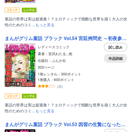
童話の世界は実は超過激！？エロティックで残酷な世界を描く大人の女
性のためのコミ…
もっと見る
まんがグリム童話 ブラック Vol.54 宮廷拷問史 ～初夜参観！ 四肢八つ裂き！ 肛門破壊！～
レディースコミック
試し読み
著者：安武わたる...他
作品詳細
出版社：ぶんか社
303ページ
1巻レンタル：300ポイント
1巻購入：600ポイント
マンガ｜巻
（
3
）
童話の世界は実は超過激！？エロティックで残酷な世界を描く大人の女
性のためのコミ…
もっと見る
まんがグリム童話 ブラック Vol.53 因習の生贄になった女たち