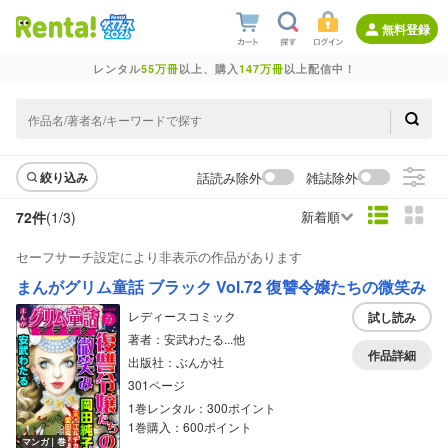
無料登録
レンタル
55万冊
以上、購入
147万冊
以上配信中！
話読み除外
雑誌除外
絞り込み
72件
(1/
3
)
新着順
セーフサーチ設定により非表示の作品があります
まんがグリム童話 ブラック Vol.72 復讐令嬢たちの微笑み
レディースコミック
試し読み
著者：安武わたる...他
作品詳細
出版社：ぶんか社
301ページ
1巻レンタル：300ポイント
1巻購入：600ポイント
マンガ｜巻