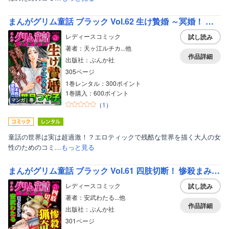
まんがグリム童話 ブラック Vol.62 生け贄婚 ～冥婚！ ストーカー夫！ 親子婚！～
レディースコミック
試し読み
著者：天ヶ江ルチカ...他
作品詳細
出版社：ぶんか社
305ページ
1巻レンタル：300ポイント
1巻購入：600ポイント
マンガ｜巻
（
1
）
童話の世界は実は超過激！？エロティックで残酷な世界を描く大人の女
性のためのコミ…
もっと見る
まんがグリム童話 ブラック Vol.61 四肢切断！ 惨殺まみれの猟奇事件
レディースコミック
試し読み
著者：安武わたる...他
作品詳細
出版社：ぶんか社
301ページ