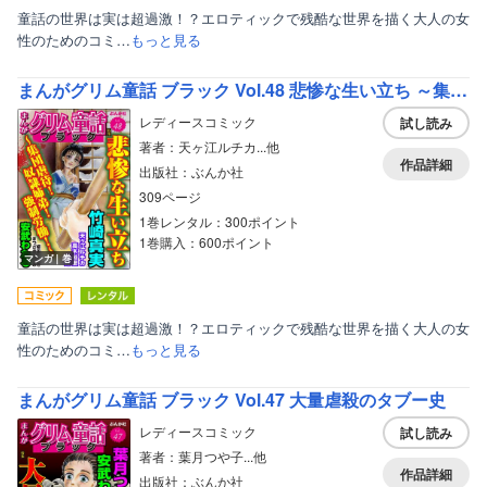
童話の世界は実は超過激！？エロティックで残酷な世界を描く大人の女
性のためのコミ…
もっと見る
まんがグリム童話 ブラック Vol.48 悲惨な生い立ち ～集団虐待！ 奴隷姉弟！ 強制労働！～
レディースコミック
試し読み
著者：天ヶ江ルチカ...他
作品詳細
出版社：ぶんか社
309ページ
1巻レンタル：300ポイント
1巻購入：600ポイント
マンガ｜巻
童話の世界は実は超過激！？エロティックで残酷な世界を描く大人の女
性のためのコミ…
もっと見る
まんがグリム童話 ブラック Vol.47 大量虐殺のタブー史
レディースコミック
試し読み
著者：葉月つや子...他
作品詳細
出版社：ぶんか社