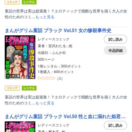
童話の世界は実は超過激！？エロティックで残酷な世界を描く大人の女
性のためのコミ…
もっと見る
まんがグリム童話 ブラック Vol.51 女の惨殺事件史
レディースコミック
試し読み
著者：安武わたる...他
作品詳細
出版社：ぶんか社
305ページ
1巻レンタル：300ポイント
1巻購入：600ポイント
マンガ｜巻
（
3
）
童話の世界は実は超過激！？エロティックで残酷な世界を描く大人の女
性のためのコミ…
もっと見る
まんがグリム童話 ブラック Vol.50 性と血に溺れた姫君たち
レディースコミック
試し読み
著者：魔木子...他