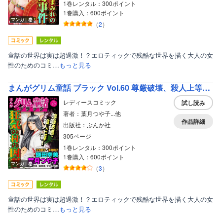
1巻レンタル：300ポイント
1巻購入：600ポイント
マンガ｜巻
（
2
）
童話の世界は実は超過激！？エロティックで残酷な世界を描く大人の女
性のためのコミ…
もっと見る
まんがグリム童話 ブラック Vol.60 尊厳破壊、殺人上等！ 狂気の村の因習
レディースコミック
試し読み
著者：葉月つや子...他
作品詳細
出版社：ぶんか社
305ページ
1巻レンタル：300ポイント
1巻購入：600ポイント
マンガ｜巻
（
3
）
童話の世界は実は超過激！？エロティックで残酷な世界を描く大人の女
性のためのコミ…
もっと見る