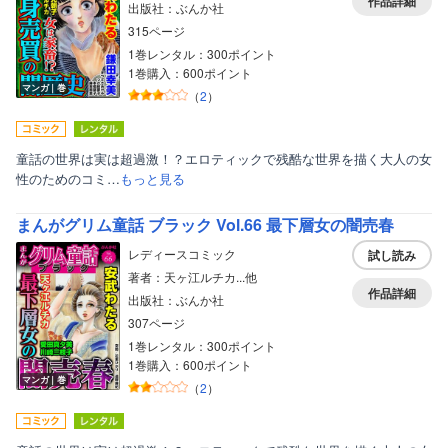
作品詳細
出版社：ぶんか社
315ページ
1巻レンタル：300ポイント
1巻購入：600ポイント
マンガ｜巻
（
2
）
童話の世界は実は超過激！？エロティックで残酷な世界を描く大人の女
性のためのコミ…
もっと見る
まんがグリム童話 ブラック Vol.66 最下層女の闇売春
レディースコミック
試し読み
著者：天ヶ江ルチカ...他
作品詳細
出版社：ぶんか社
307ページ
1巻レンタル：300ポイント
1巻購入：600ポイント
マンガ｜巻
（
2
）