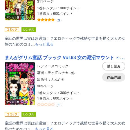
311ページ
1巻レンタル：300ポイント
1巻購入：600ポイント
マンガ｜巻
（
3
）
童話の世界は実は超過激！？エロティックで残酷な世界を描く大人の女
性のためのコミ…
もっと見る
まんがグリム童話 ブラック Vol.63 女の泥沼マウント ～あの女よりは幸せなはず～
レディースコミック
試し読み
著者：天ヶ江ルチカ...他
作品詳細
出版社：ぶんか社
309ページ
1巻レンタル：300ポイント
1巻購入：600ポイント
マンガ｜巻
（
1
）
童話の世界は実は超過激！？エロティックで残酷な世界を描く大人の女
性のためのコミ…
もっと見る