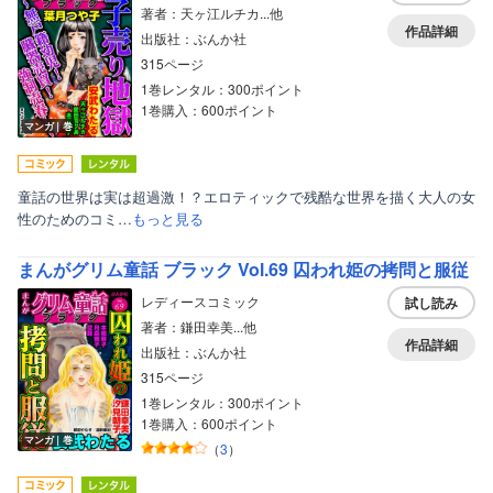
著者：天ヶ江ルチカ...他
作品詳細
出版社：ぶんか社
315ページ
1巻レンタル：300ポイント
1巻購入：600ポイント
マンガ｜巻
童話の世界は実は超過激！？エロティックで残酷な世界を描く大人の女
性のためのコミ…
もっと見る
まんがグリム童話 ブラック Vol.69 囚われ姫の拷問と服従
レディースコミック
試し読み
著者：鎌田幸美...他
作品詳細
出版社：ぶんか社
315ページ
1巻レンタル：300ポイント
1巻購入：600ポイント
マンガ｜巻
（
3
）