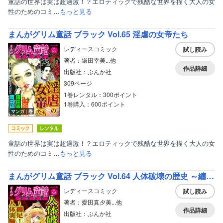
童話の世界は実は超過激！？エロティックで残酷な世界を描く大人の女
性のためのコミ…
もっと見る
まんがグリム童話 ブラック Vol.65 淫虐の女帝たち
レディースコミック
試し読み
著者：鎌田幸美...他
作品詳細
出版社：ぶんか社
309ページ
1巻レンタル：300ポイント
1巻購入：600ポイント
マンガ｜巻
童話の世界は実は超過激！？エロティックで残酷な世界を描く大人の女
性のためのコミ…
もっと見る
まんがグリム童話 ブラック Vol.64 人体破壊の歴史 ～纏足！ 割礼！ 人体実験！
レディースコミック
試し読み
著者：愛田真夕美...他
作品詳細
出版社：ぶんか社