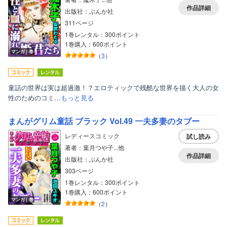
作品詳細
出版社：ぶんか社
311ページ
1巻レンタル：300ポイント
1巻購入：600ポイント
マンガ｜巻
（
3
）
童話の世界は実は超過激！？エロティックで残酷な世界を描く大人の女
性のためのコミ…
もっと見る
まんがグリム童話 ブラック Vol.49 一夫多妻のタブー
レディースコミック
試し読み
著者：葉月つや子...他
作品詳細
出版社：ぶんか社
303ページ
1巻レンタル：300ポイント
1巻購入：600ポイント
マンガ｜巻
（
2
）