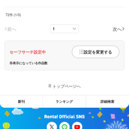
72件
(
1
/
3
)
前へ
次へ
セーフサーチ設定中
設定を変更する
非表示になっている作品数
トップページへ
新刊
ランキング
詳細検索