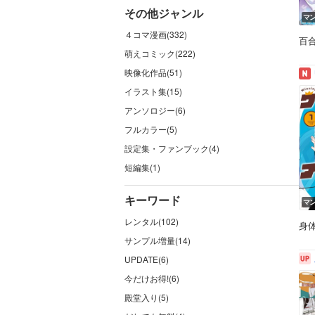
その他ジャンル
マ
４コマ漫画(332)
百
萌えコミック(222)
映像化作品(51)
イラスト集(15)
アンソロジー(6)
フルカラー(5)
設定集・ファンブック(4)
短編集(1)
キーワード
マ
レンタル(102)
身
サンプル増量(14)
UPDATE(6)
今だけお得!(6)
殿堂入り(5)