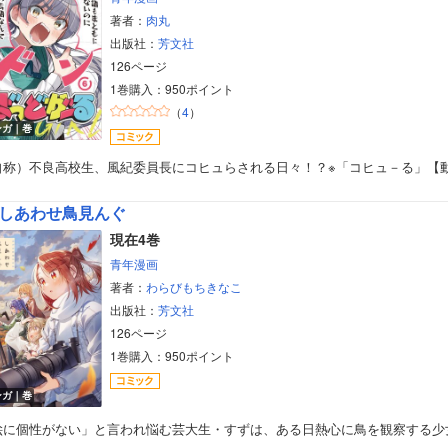
著者：
肉丸
出版社：
芳文社
126ページ
1巻購入：950ポイント
（
4
）
ンガ｜巻
自称）不良高校生、風紀委員長にコヒュらされる日々！？※「コヒュ－る」【
しあわせ鳥見んぐ
現在4巻
青年漫画
著者：
わらびもちきなこ
出版社：
芳文社
126ページ
1巻購入：950ポイント
ンガ｜巻
絵に個性がない」と言われ悩む芸大生・すずは、ある日熱心に鳥を観察する少