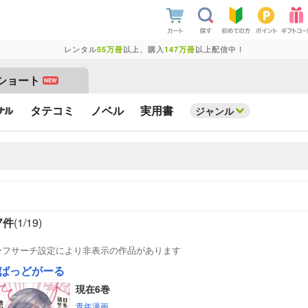
レンタル
55万冊
以上、購入
147万冊
以上配信中！
ショート
NEW
タテコミ
ノベル
実用書
ジャンル
7件
(1/
19
)
ーフサーチ設定により非表示の作品があります
ばっどがーる
現在6巻
青年漫画