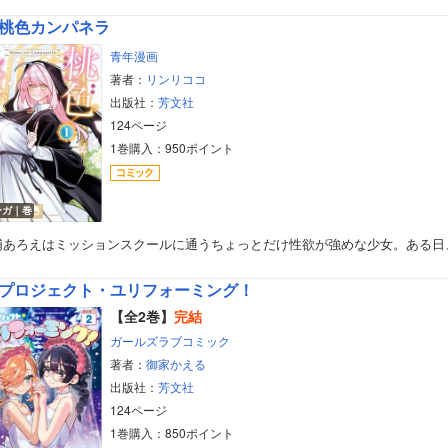
桃色カンパネラ
青年漫画
著者：
リンリココ
出版社：
芳文社
124ページ
1巻購入：950ポイント
ンガ｜巻
浦あろえはミッションスクールに通うちょっとだけ性欲が強めな少女。ある日
プロジェクト・ユリフォーミング！
【全2巻】
完結
ガールズラブコミック
著者：
御家かえる
出版社：
芳文社
124ページ
1巻購入：850ポイント