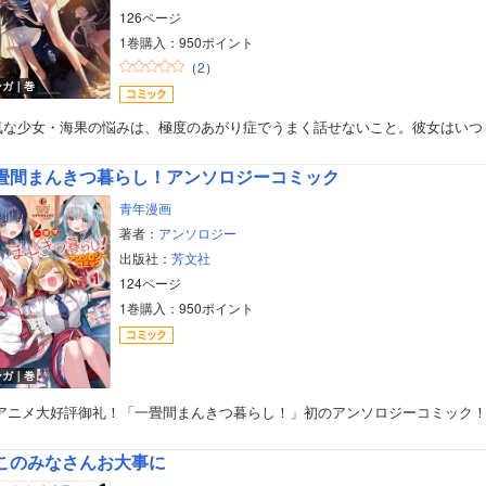
126ページ
1巻購入：950ポイント
（
2
）
ンガ｜巻
気な少女・海果の悩みは、極度のあがり症でうまく話せないこと。彼女はいつ
畳間まんきつ暮らし！アンソロジーコミック
青年漫画
著者：
アンソロジー
出版社：
芳文社
124ページ
1巻購入：950ポイント
ンガ｜巻
Vアニメ大好評御礼！「一畳間まんきつ暮らし！」初のアンソロジーコミック
このみなさんお大事に