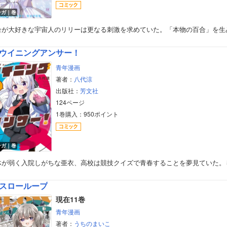
ンガ｜巻
合が大好きな宇宙人のリリーは更なる刺激を求めていた。「本物の百合」を生
ウイニングアンサー！
青年漫画
著者：
八代涼
出版社：
芳文社
124ページ
1巻購入：950ポイント
ンガ｜巻
体が弱く入院しがちな亜衣、高校は競技クイズで青春することを夢見ていた。
スローループ
現在11巻
青年漫画
著者：
うちのまいこ