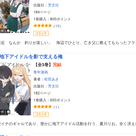
出版社：
芳文社
184ページ
1巻購入：800ポイント
（
10
）
ンガ｜巻
最近 なんか 釣りが楽しい」 海辺でひとり、亡き父に教えてもらったフラ
地下アイドルを影で支える俺
【全3巻】
完結
青年漫画
著者：
松田あき
出版社：
芳文社
182ページ
1巻購入：650ポイント
（
1
）
ンガ｜巻
ボーイズラブ
校イチのギャルであり、密かに地下アイドル活動を行う、夏川りお。全く冴え
ティーンズラブ