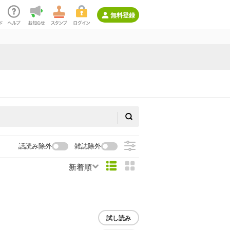
無料登録
話読み除外
雑誌除外
新着順
試し読み