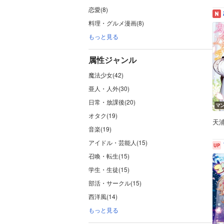
恋愛(8)
料理・グルメ漫画(8)
もっと見る
属性ジャンル
魔法少女(42)
亜人・人外(30)
日常・放課後(20)
マ
オタク(19)
天
音楽(19)
アイドル・芸能人(15)
召喚・転生(15)
学生・生徒(15)
部活・サークル(15)
西洋風(14)
もっと見る