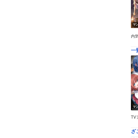
マ
内
一
マ
T
ざ