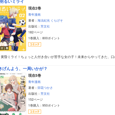
明るいミライ
美女・美少女
現在2巻
青年漫画
女性写真集
著者：
海法紀光
くらげそ
出版社：
芳文社
182ページ
1巻購入：800ポイント
ンガ｜巻
、黄昏ミライ！ちょっと人付き合いが苦手な女の子！未来からやってきた、口
きげんよう、一局いかが？
現在5巻
青年漫画
著者：
卯花つかさ
出版社：
芳文社
152ページ
1巻購入：950ポイント