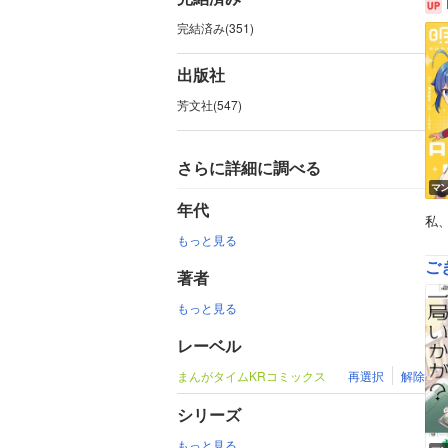
完結済み(351)
出版社
芳文社(547)
さらに詳細に調べる
マ
年代
私
もっと見る
ご
著者
もっと見る
レーベル
まんがタイムKRコミックス
再選択
解除
シリーズ
もっと見る