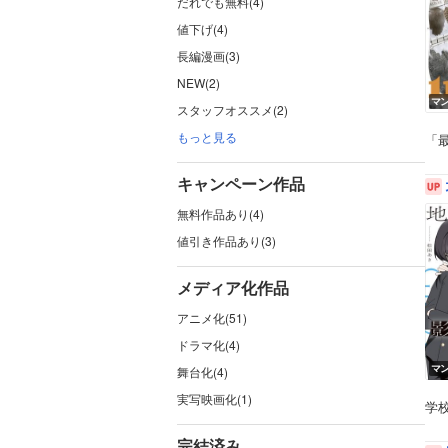
だれでも無料(4)
値下げ(4)
長編漫画(3)
NEW(2)
マ
スタッフオススメ(2)
もっと見る
「
キャンペーン作品
無料作品あり(4)
値引き作品あり(3)
メディア化作品
アニメ化(51)
ドラマ化(4)
マ
舞台化(4)
実写映画化(1)
学
完結済み