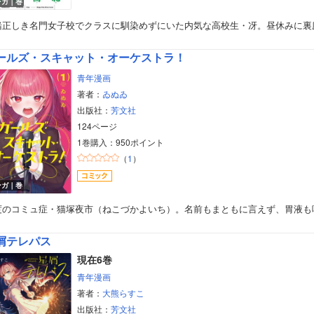
ンガ｜巻
緒正しき名門女子校でクラスに馴染めずにいた内気な高校生・冴。昼休みに裏
ールズ・スキャット・オーケストラ！
青年漫画
著者：
ゐぬゐ
出版社：
芳文社
124ページ
1巻購入：950ポイント
（
1
）
ンガ｜巻
度のコミュ症・猫塚夜市（ねこづかよいち）。名前もまともに言えず、胃液も
屑テレパス
現在6巻
青年漫画
著者：
大熊らすこ
出版社：
芳文社