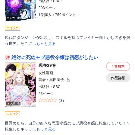
出版社：SBCr
203ページ
1巻購入：750ポイント
マンガ｜巻
現代にダンジョンが出現し、スキルを持つプレイヤー同士がしのぎを競
う世界。そこに…
もっと見る
絶対に死ぬモブ悪役令嬢は初恋がしたい
現在29巻
1巻
無料
女性漫画
作品詳細
著者：黒田美優...他
出版社：SBCr
53ページ
（
3
）
マンガ｜巻
目覚めたら、自分の好きな恋愛小説のモブ悪役令嬢に転生していた！？
転生したキャラ…
もっと見る