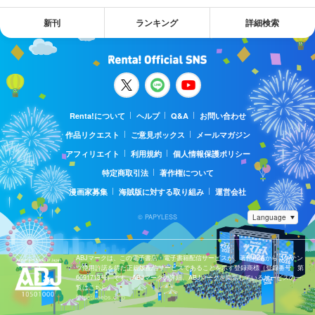
新刊
ランキング
詳細検索
Renta!について
ヘルプ
Q&A
お問い合わせ
作品リクエスト
ご意見ボックス
メールマガジン
アフィリエイト
利用規約
個人情報保護ポリシー
特定商取引法
著作権について
漫画家募集
海賊版に対する取り組み
運営会社
© PAPYLESS
ABJマークは、この電子書店・電子書籍配信サービスが、著作権者からコンテン
ツ使用許諾を得た正規版配信サービスであることを示す登録商標（登録番号 第
6091713号）です。ABJマークの詳細、ABJマークを掲示しているサービスの一
覧はこちら。
https://aebs.or.jp