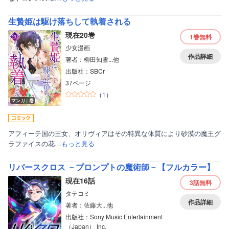
生贄姫は駆け落ちして執着される
現在20巻
1巻
無料
少女漫画
作品詳細
著者：柳田知雪...他
出版社：SBCr
37ページ
（
1
）
マンガ｜巻
アフィーテ国の王女、オリヴィアはその特異な体質により砂漠の魔王グ
ラファイスの花…
もっと見る
リバースクロス －プロンプトの魔術師－【フルカラー】
現在16話
3話
無料
タテコミ
作品詳細
著者：佐藤大...他
出版社：Sony Music Entertainment
（Japan） Inc.