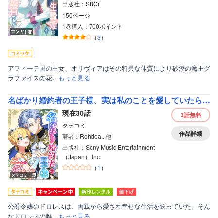
出版社：SBCr
150ページ
1巻購入：700ポイント
マンガ｜巻
（
3
）
アフィーテ国の王女、オリヴィアはその特異な体質により砂漠の魔王グ
ラファイスの花…
もっと見る
名ばかり婚約者の王子様、実は私のことを愛していたらしい【フルカラー】
現在30話
3話
無料
タテコミ
作品詳細
著者：Rohdea...他
出版社：Sony Music Entertainment
（Japan） Inc.
（
1
）
タテコミ｜話
公爵令嬢のドロレスは、両親から愛され幸せな生活を送っていた。そん
なドロレスの唯…
もっと見る