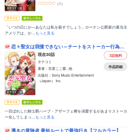
（
1
）
タテコミ｜話
「いつの日にか―あなたは私を殺すでしょう」ローナン公爵家の裏当主
アメリアは、か…
もっと見る
恋々聖女は我慢できない～チートをストーカー行為に使用中～【フルカラー】
現在30話
3話
無料
タテコミ
作品詳細
著者：百度ここ愛...他
出版社：Sony Music Entertainment
（Japan） Inc.
タテコミ｜話
一目ぼれした騎士爵ハーブ・アザーフェ卿を溺愛するがあまりストーカ
ー化してしまっ…
もっと見る
導きの冒険者 最短ルートで最強行き【フルカラー】