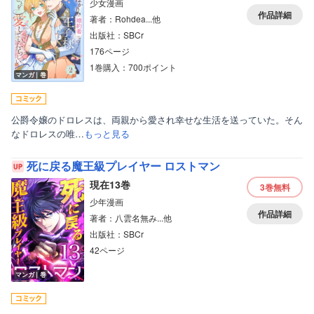
少女漫画
美女・美少女
作品詳細
著者：Rohdea...他
女性写真集
出版社：SBCr
176ページ
1巻購入：700ポイント
マンガ｜巻
公爵令嬢のドロレスは、両親から愛され幸せな生活を送っていた。そん
なドロレスの唯…
もっと見る
死に戻る魔王級プレイヤー ロストマン
現在13巻
3巻
無料
少年漫画
作品詳細
著者：八雲名無み...他
出版社：SBCr
42ページ
マンガ｜巻