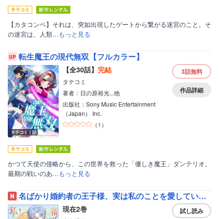
【カタコンベ】それは、突如出現したゲートから繋がる迷宮のこと。そ
の迷宮は、人類…
もっと見る
転生魔王の現代無双【フルカラー】
【全30話】
完結
3話
無料
タテコミ
作品詳細
著者：日の原裕光...他
出版社：Sony Music Entertainment
（Japan） Inc.
（
1
）
タテコミ｜話
かつて天使の侵略から、この世界を救った「優しき魔王」ダンテリオ。
最期の戦いのあ…
もっと見る
ボーイズラブ
名ばかり婚約者の王子様、実は私のことを愛していたらしい【単行本版】
ティーンズラブ
現在2巻
試し読み