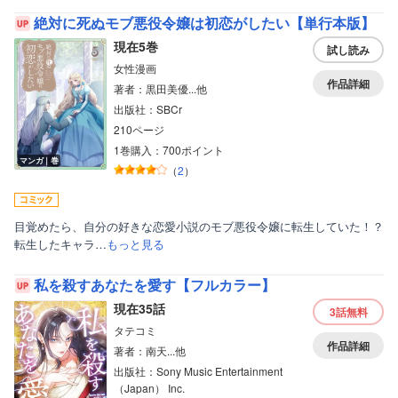
絶対に死ぬモブ悪役令嬢は初恋がしたい【単行本版】
現在5巻
試し読み
女性漫画
作品詳細
著者：黒田美優...他
出版社：SBCr
210ページ
1巻購入：700ポイント
マンガ｜巻
（
2
）
目覚めたら、自分の好きな恋愛小説のモブ悪役令嬢に転生していた！？
転生したキャラ…
もっと見る
私を殺すあなたを愛す【フルカラー】
現在35話
3話
無料
タテコミ
作品詳細
著者：南天...他
出版社：Sony Music Entertainment
（Japan） Inc.