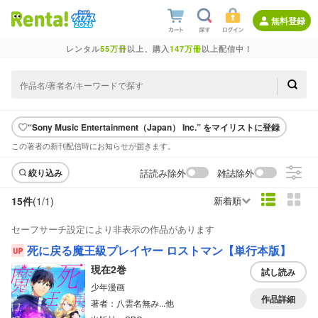
無料登録
レンタル
55万冊
以上、購入
147万冊
以上配信中！
“Sony Music Entertainment（Japan） Inc.” をマイリストに登録
この著者の新刊配信時にお知らせが届きます。
話読み除外
雑誌除外
絞り込み
15件
(1/
1
)
新着順
セーフサーチ設定により非表示の作品があります
死に戻る魔王級プレイヤー ロストマン【単行本版】
現在2巻
試し読み
少年漫画
作品詳細
著者：八雲名無み...他