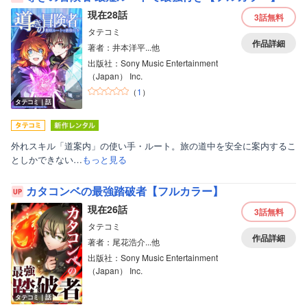
現在28話
3話
無料
タテコミ
作品詳細
著者：井本洋平...他
出版社：Sony Music Entertainment
（Japan） Inc.
（
1
）
タテコミ｜話
外れスキル「道案内」の使い手・ルート。旅の道中を安全に案内するこ
としかできない…
もっと見る
カタコンベの最強踏破者【フルカラー】
現在26話
3話
無料
タテコミ
作品詳細
著者：尾花浩介...他
出版社：Sony Music Entertainment
（Japan） Inc.
タテコミ｜話