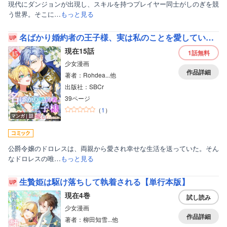
現代にダンジョンが出現し、スキルを持つプレイヤー同士がしのぎを競
う世界。そこに…
もっと見る
名ばかり婚約者の王子様、実は私のことを愛していたらしい
現在15話
1話
無料
少女漫画
作品詳細
著者：Rohdea...他
出版社：SBCr
39ページ
（
1
）
マンガ｜話
公爵令嬢のドロレスは、両親から愛され幸せな生活を送っていた。そん
なドロレスの唯…
もっと見る
生贄姫は駆け落ちして執着される【単行本版】
現在4巻
試し読み
少女漫画
作品詳細
著者：柳田知雪...他