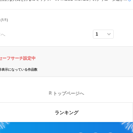
(
1
/
1
)
前へ
セーフサーチ設定中
非表示になっている作品数
トップページへ
ランキング