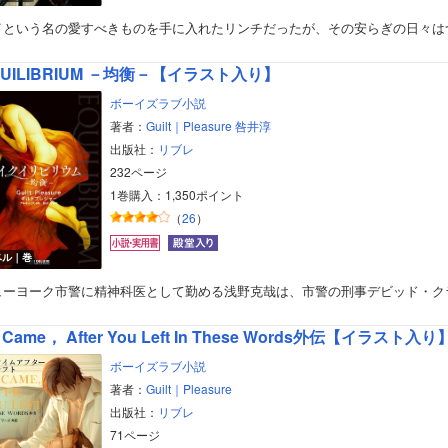
イという名の愛すべきものを手に入れたリンチだったが、その安らぎの日々は
QUILIBRIUM －均衡－【イラスト入り】
ボーイズラブ小説
著者：
Guilt｜Pleasure
咎井淳
出版社：
リブレ
232ページ
1巻購入：1,350ポイント
（
26
）
ベル｜巻
ューヨーク市警に精神科医として勤める浅野克哉は、市警の刑事デビッド・ク
 Came， After You Left In These Words外伝【イラスト入り
ボーイズラブ小説
著者：
Guilt｜Pleasure
出版社：
リブレ
71ページ