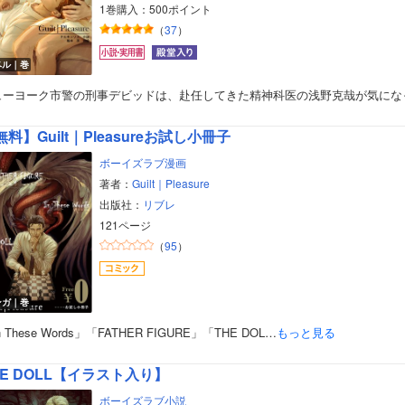
1巻購入：500ポイント
（
37
）
ベル｜巻
ボーイズラブ
ューヨーク市警の刑事デビッドは、赴任してきた精神科医の浅野克哉が気にな
ティーンズラブ
料】Guilt｜Pleasureお試し小冊子
美女・美少女
ボーイズラブ漫画
著者：
Guilt｜Pleasure
女性写真集
出版社：
リブレ
121ページ
（
95
）
ンガ｜巻
n These Words」「FATHER FIGURE」「THE DOL…
もっと見る
HE DOLL【イラスト入り】
ボーイズラブ小説