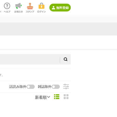
無料登録
す。
話読み除外
雑誌除外
新着順