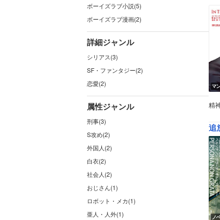
ボーイズラブ小説(5)
ボーイズラブ漫画(2)
詳細ジャンル
シリアス(3)
SF・ファンタジー(2)
恋愛(2)
マ
精
属性ジャンル
刑事(3)
追放
S攻め(2)
外国人(2)
白衣(2)
社会人(2)
おじさん(1)
ロボット・メカ(1)
亜人・人外(1)
ノ