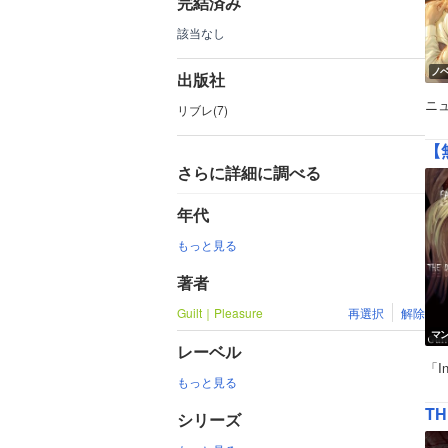
完結済み
該当なし
ノ
出版社
ニ
リブレ(7)
【無
さらに詳細に調べる
年代
もっと見る
著者
Guilt｜Pleasure
再選択
解除
マ
レーベル
「I
もっと見る
T
シリーズ