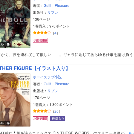
著者：
Guilt｜Pleasure
出版社：
リブレ
136ページ
1巻購入：970ポイント
（
4
）
ベル｜巻
にかく、彼を連れ戻して欲しい――。ギャラに応じてあらゆる仕事を請け負う
ATHER FIGURE【イラスト入り】
ボーイズラブ小説
著者：
Guilt｜Pleasure
出版社：
リブレ
170ページ
1巻購入：1,300ポイント
（
20
）
ベル｜巻
狂的な人気を誇るコミックス「IN THESE WORDS」のクリエータ達が…
も