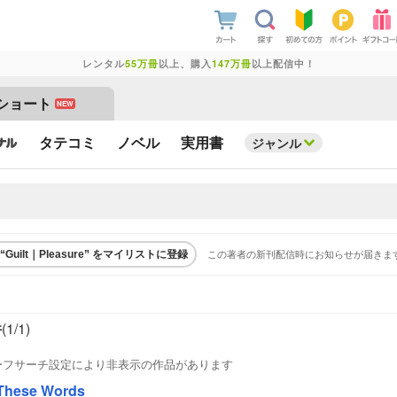
レンタル
55万冊
以上、購入
147万冊
以上配信中！
ショート
NEW
タテコミ
ノベル
実用書
ジャンル
この著者の新刊配信時にお知らせが届きま
“Guilt｜Pleasure” をマイリストに登録
件
(1/
1
)
ーフサーチ設定により非表示の作品があります
 These Words