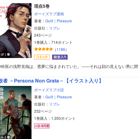
現在5巻
ボーイズラブ漫画
著者：
Guilt｜Pleasure
出版社：
リブレ
243ページ
1巻購入：714ポイント
（
1186
）
ンガ｜巻
神科医の浅野克哉は、悪夢に悩まされていた。――それは顔の見えない男に閉
者 －Persona Non Grata－【イラスト入り】
ボーイズラブ小説
著者：
Guilt｜Pleasure
出版社：
リブレ
232ページ
1巻購入：1,350ポイント
ベル｜巻