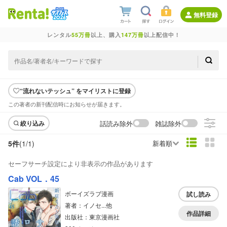
無料登録
レンタル
55万冊
以上、購入
147万冊
以上配信中！
“流れないテッシュ” をマイリストに登録
この著者の新刊配信時にお知らせが届きます。
話読み除外
雑誌除外
絞り込み
5件
(1/
1
)
新着順
セーフサーチ設定により非表示の作品があります
Cab VOL．45
ボーイズラブ漫画
試し読み
著者：イノセ...他
作品詳細
出版社：東京漫画社