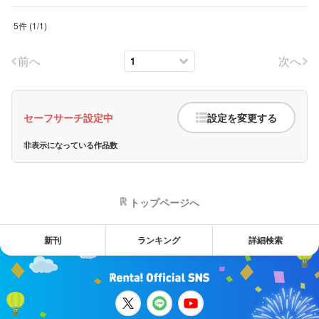
5件
(
1
/
1
)
前へ
次へ
セーフサーチ設定中
設定を変更する
非表示になっている作品数
トップページへ
新刊
ランキング
詳細検索