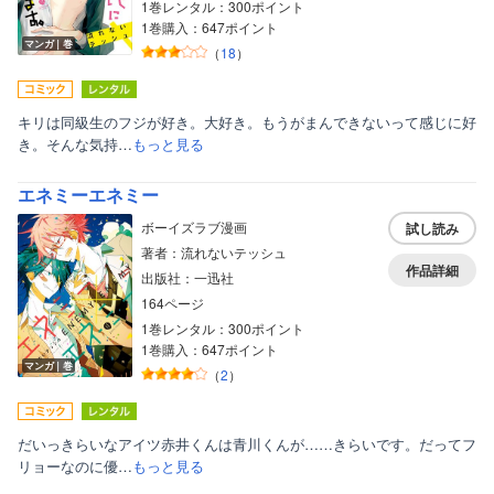
1巻レンタル：300ポイント
1巻購入：647ポイント
マンガ｜巻
（
18
）
キリは同級生のフジが好き。大好き。もうがまんできないって感じに好
き。そんな気持…
もっと見る
エネミーエネミー
ボーイズラブ漫画
試し読み
著者：流れないテッシュ
作品詳細
出版社：一迅社
164ページ
1巻レンタル：300ポイント
1巻購入：647ポイント
マンガ｜巻
（
2
）
だいっきらいなアイツ赤井くんは青川くんが……きらいです。だってフ
リョーなのに優…
もっと見る