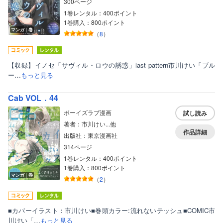
300ページ
1巻レンタル：400ポイント
1巻購入：800ポイント
マンガ｜巻
（
8
）
【収録】イノセ「サヴィル・ロウの誘惑」last pattern市川けい「ブル
ー…
もっと見る
Cab VOL．44
ボーイズラブ漫画
試し読み
著者：市川けい...他
作品詳細
出版社：東京漫画社
314ページ
1巻レンタル：400ポイント
1巻購入：800ポイント
マンガ｜巻
（
2
）
■カバーイラスト：市川けい■巻頭カラー:流れないテッシュ■COMIC市
川けい「…
もっと見る