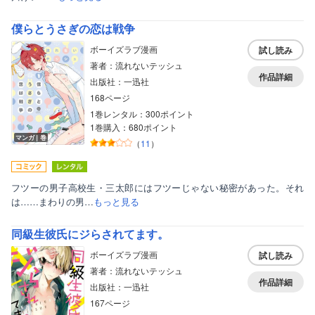
僕らとうさぎの恋は戦争
ボーイズラブ漫画
試し読み
著者：流れないテッシュ
作品詳細
出版社：一迅社
168ページ
1巻レンタル：300ポイント
1巻購入：680ポイント
マンガ｜巻
（
11
）
フツーの男子高校生・三太郎にはフツーじゃない秘密があった。それ
は……まわりの男…
もっと見る
ボーイズラブ
同級生彼氏にジらされてます。
ティーンズラブ
ボーイズラブ漫画
試し読み
著者：流れないテッシュ
美女・美少女
作品詳細
出版社：一迅社
女性写真集
167ページ