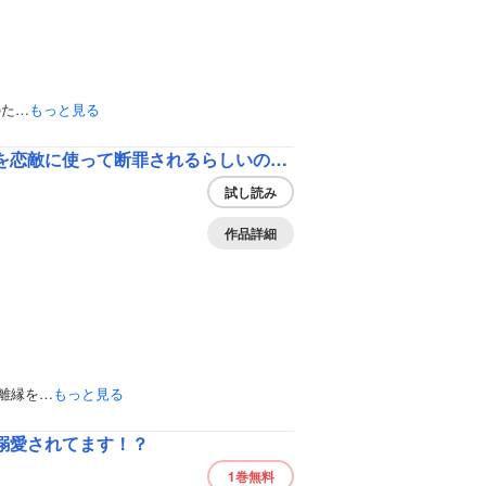
のた…
もっと見る
私の愛しい娘が、自分は悪役令嬢だと言っております。私の呪詛を恋敵に使って断罪されるらしいのですが、同じ失敗を繰り返すつもりはございませんよ？
試し読み
作品詳細
離縁を…
もっと見る
溺愛されてます！？
1巻
無料