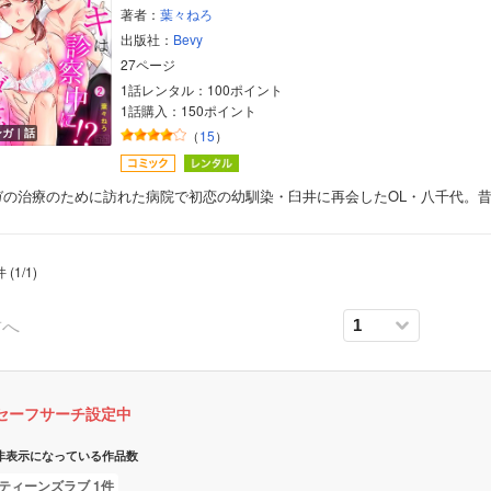
著者：
葉々ねろ
出版社：
Bevy
27ページ
1話レンタル：100ポイント
1話購入：150ポイント
ンガ｜話
（
15
）
ガの治療のために訪れた病院で初恋の幼馴染・臼井に再会したOL・八千代。
件
(
1
/
1
)
前へ
セーフサーチ設定中
非表示になっている作品数
ティーンズラブ 1件