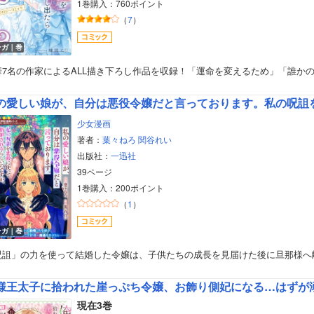
1巻購入：760ポイント
（
7
）
ンガ｜巻
華7名の作家によるALL描き下ろし作品を収録！「運命を変えるため」「誰か
少女漫画
著者：
葉々ねろ
関谷れい
出版社：
一迅社
39ページ
1巻購入：200ポイント
（
1
）
ンガ｜巻
呪詛」の力を使って結婚した令嬢は、子供たちの成長を見届けた後に旦那様へ
様王太子に拾われた崖っぷち令嬢、お飾り側妃になる…はずが
現在3巻