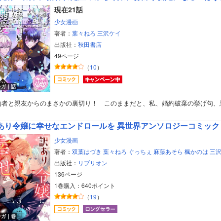
現在21話
少女漫画
著者：
葉々ねろ
三沢ケイ
出版社：
秋田書店
49ページ
（
10
）
ンガ｜話
約者と親友からのまさかの裏切り！ このままだと、私、婚約破棄の挙げ句、
あり令嬢に幸せなエンドロールを 異世界アンソロジーコミック
少女漫画
著者：
双葉はづき
葉々ねろ
ぐっちぇ
麻藤あそら
楓かのは
三
出版社：
リブリオン
136ページ
1巻購入：640ポイント
（
19
）
ンガ｜巻