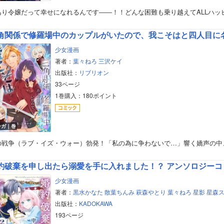
あり令嬢だって幸せになれるんです――！！どんな困難も乗り越えてALLハッ
角関係で修羅場中のカップルがいたので、我こそはと四人目に
少女漫画
著者：
葉々ねろ
三沢ケイ
出版社：
リブリオン
33ページ
1巻購入：180ポイント
ンガ｜巻
の戦争（ラブ・イズ・ウォー）勃発！「私の為に争わないで…」響く嬌声の中
約破棄を申し出たら溺愛を手に入れました！？ アンソロジーコミ
少女漫画
著者：
黒水かなた
散葉ちんみ
萩森やとり
葉々ねろ
星影
星森
出版社：
KADOKAWA
193ページ