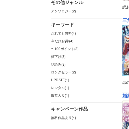
その他ジャンル
訳
アンソロジー(2)
三
キーワード
だれでも無料(4)
今だけお得!(4)
〜100ポイント(3)
値下げ(3)
話読み(3)
ロングセラー(2)
マ
UPDATE(1)
恋
レンタル(1)
婚
殿堂入り(1)
キャンペーン作品
無料作品あり(4)