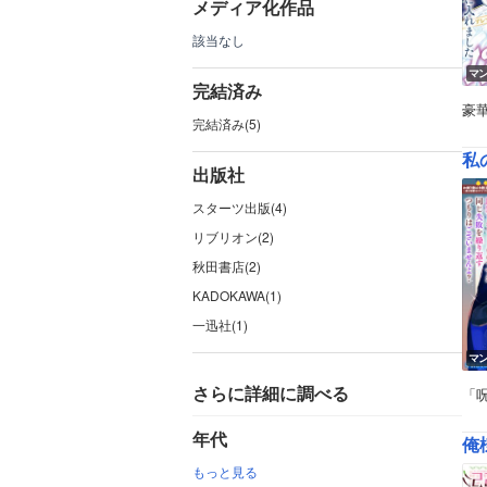
メディア化作品
該当なし
マ
完結済み
豪
完結済み(5)
出版社
スターツ出版(4)
リブリオン(2)
秋田書店(2)
KADOKAWA(1)
一迅社(1)
マ
さらに詳細に調べる
「
年代
俺
もっと見る