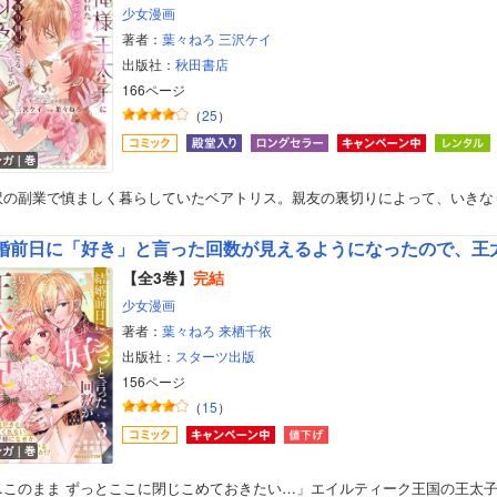
少女漫画
著者：
葉々ねろ
三沢ケイ
出版社：
秋田書店
166ページ
（
25
）
ンガ｜巻
訳の副業で慎ましく暮らしていたベアトリス。親友の裏切りによって、いきな
ボーイズラブ
ティーンズラブ
【全3巻】
完結
少女漫画
美女・美少女
著者：
葉々ねろ
来栖千依
出版社：
スターツ出版
女性写真集
156ページ
（
15
）
ンガ｜巻
…このまま ずっとここに閉じこめておきたい…」エイルティーク王国の王太