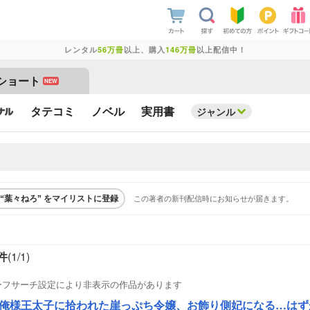
レンタル
56万冊
以上、購入
146万冊
以上配信中！
ショート
NEW
タテコミ
ノベル
実用書
ジャンル
この著者の新刊配信時にお知らせが届きます。
“葉々ねろ” をマイリストに登録
件
(1/
1
)
ーフサーチ設定により非表示の作品があります
俺様王太子に拾われた崖っぷち令嬢、お飾り側妃になる…はず