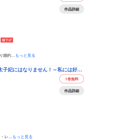
作品詳細
り婚約…
もっと見る
結婚前日に「好き」と言った回数が見えるようになったので、王太子妃にはなりません！～私には好きと言ってくれない王太子様になぜか溺愛されているのですが？～
1巻
無料
作品詳細
子・レ…
もっと見る