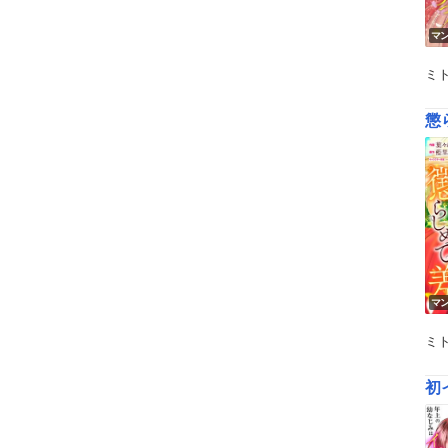
マ
ミ
懲
マ
ミ
初