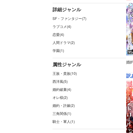
詳細ジャンル
SF・ファンタジー(7)
ラブコメ(4)
恋愛(4)
人間ドラマ(2)
学園(1)
マ
婚
属性ジャンル
王族・貴族(10)
訳
西洋風(5)
婚約破棄(4)
オレ様(2)
婚約・許嫁(2)
三角関係(1)
騎士・軍人(1)
マ