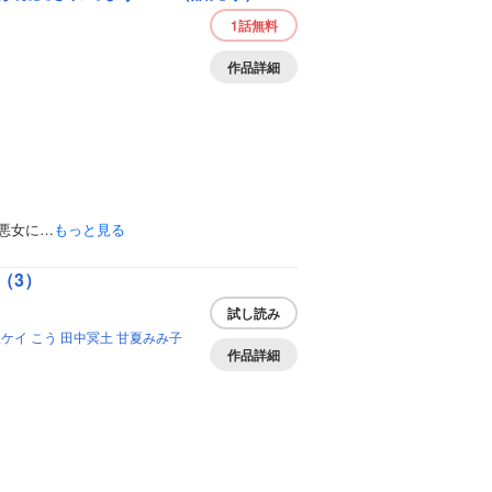
1話
無料
作品詳細
悪女に…
もっと見る
（3）
試し読み
沢ケイ
こう
田中冥土
甘夏みみ子
作品詳細