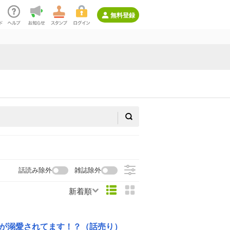
無料登録
話読み除外
雑誌除外
新着順
が溺愛されてます！？（話売り）