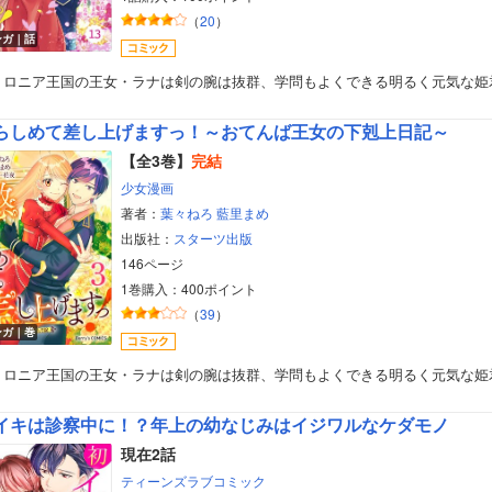
（
20
）
ンガ｜話
トロニア王国の王女・ラナは剣の腕は抜群、学問もよくできる明るく元気な姫
らしめて差し上げますっ！～おてんば王女の下剋上日記～
【全3巻】
完結
少女漫画
著者：
葉々ねろ
藍里まめ
出版社：
スターツ出版
146ページ
1巻購入：400ポイント
（
39
）
ンガ｜巻
トロニア王国の王女・ラナは剣の腕は抜群、学問もよくできる明るく元気な姫
イキは診察中に！？年上の幼なじみはイジワルなケダモノ
現在2話
ティーンズラブコミック