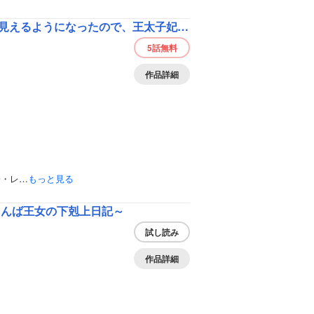
【バラ売り】Berry’sFantasy結婚前日に「好き」と言った回数が見えるようになったので、王太子妃にはなりません！～私には好きと言ってくれない王太子様になぜか溺愛されているのですが？～
5話
無料
作品詳細
子・レ…
もっと見る
～おてんば王女の下剋上日記～
試し読み
作品詳細