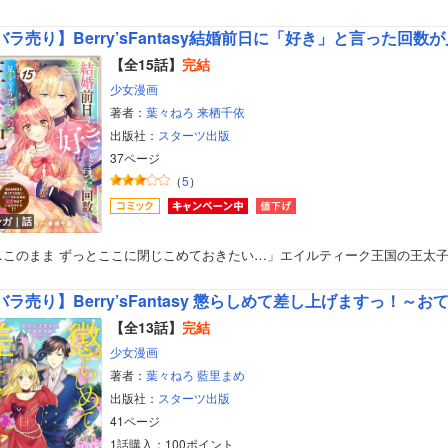
【全15話】
完結
少女漫画
著者：
葉々ねろ
来栖千依
出版社：
スターツ出版
37ページ
（
5
）
ンガ｜話
…このまま ずっとここに閉じこめておきたい…」エイルティーク王国の王太
バラ売り】Berry’sFantasy 懲らしめて差し上げますっ！
【全13話】
完結
少女漫画
著者：
葉々ねろ
藍里まめ
出版社：
スターツ出版
41ページ
1話購入：100ポイント