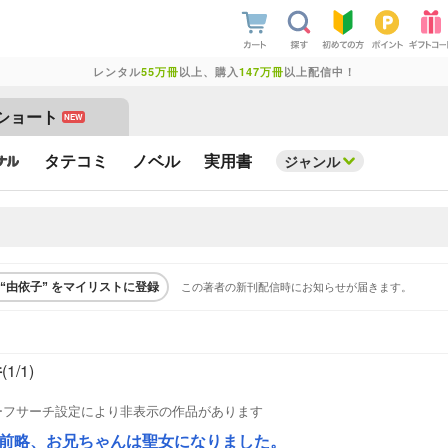
レンタル
55万冊
以上、購入
147万冊
以上配信中！
ショート
NEW
タテコミ
ノベル
実用書
ジャンル
この著者の新刊配信時にお知らせが届きます。
“由依子” をマイリストに登録
件
(1/
1
)
ーフサーチ設定により非表示の作品があります
前略、お兄ちゃんは聖女になりました。