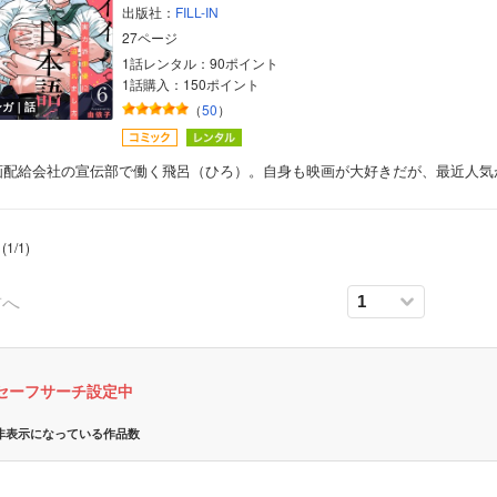
出版社：
FILL-IN
27ページ
1話レンタル：90ポイント
1話購入：150ポイント
ンガ｜話
（
50
）
画配給会社の宣伝部で働く飛呂（ひろ）。自身も映画が大好きだが、最近人気
(
1
/
1
)
前へ
セーフサーチ設定中
非表示になっている作品数