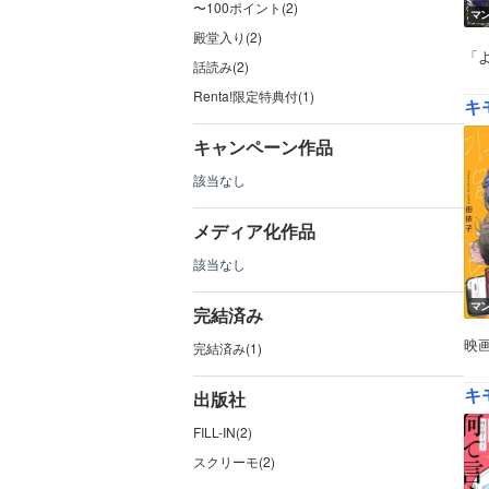
〜100ポイント(2)
マ
殿堂入り(2)
「
話読み(2)
Renta!限定特典付(1)
キ
キャンペーン作品
該当なし
メディア化作品
該当なし
マ
完結済み
映
完結済み(1)
キ
出版社
FILL-IN(2)
スクリーモ(2)