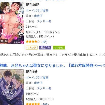
現在26話
ボーイズラブ漫画
著者：
由依子
出版社：
スクリーモ
28ページ
1話レンタル：100ポイント
1話購入：150ポイント
ンガ｜話
（
82
）
の代わりに召喚された兄の仕事は…聖女としてカラダで魔力供給すること！？
前略、お兄ちゃんは聖女になりました。【単行本版特典ペーパ
現在4巻
ボーイズラブ漫画
著者：
由依子
出版社：
スクリーモ
166ページ
1巻購入：680ポイント
（
269
）