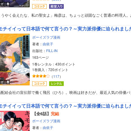
ンガ｜巻
ようやく会えたな、私の聖女よ」梅彦は、ちょっと頑固なごく普通の料理人。
モチイイって日本語で何て言うの？～実力派俳優に迫られまし
ボーイズラブ漫画
著者：
由依子
出版社：
FILL-IN
163ページ
1巻レンタル：430ポイント
1巻購入：720ポイント
（
117
）
ンガ｜巻
ボーイズラブ
画配給会社の宣伝部で働く飛呂（ひろ）。映画は好きだが、最近人気の俳優パ
ティーンズラブ
モチイイって日本語で何て言うの？～実力派俳優に迫られまし
美女・美少女
【全6話】
完結
ボーイズラブ漫画
女性写真集
著者：
由依子