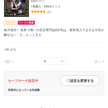
532ページ
1巻購入：636ポイント
（
2
）
マンガ｜巻
毎月発売！ 世界で唯一の百合専門誌8月号は、新章突入でますます目が
離せない「さ…
もっと見る
ボーイズラブ
1件
(
1
/
1
)
ティーンズラブ
美女・美少女
前へ
次へ
女性写真集
セーフサーチ設定中
設定を変更する
非表示になっている作品数