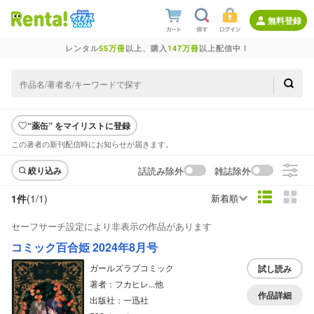
無料登録
レンタル
55万冊
以上、購入
147万冊
以上配信中！
“薬缶” をマイリストに登録
この著者の新刊配信時にお知らせが届きます。
話読み除外
雑誌除外
絞り込み
1件
(1/
1
)
新着順
セーフサーチ設定により非表示の作品があります
コミック百合姫 2024年8月号
ガールズラブコミック
試し読み
著者：フカヒレ...他
作品詳細
出版社：一迅社