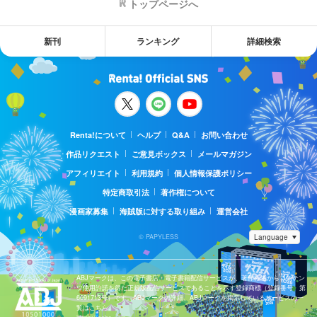
トップページへ
新刊
ランキング
詳細検索
Renta!について
ヘルプ
Q&A
お問い合わせ
作品リクエスト
ご意見ボックス
メールマガジン
アフィリエイト
利用規約
個人情報保護ポリシー
特定商取引法
著作権について
漫画家募集
海賊版に対する取り組み
運営会社
© PAPYLESS
ABJマークは、この電子書店・電子書籍配信サービスが、著作権者からコンテン
ツ使用許諾を得た正規版配信サービスであることを示す登録商標（登録番号 第
6091713号）です。ABJマークの詳細、ABJマークを掲示しているサービスの一
覧はこちら。