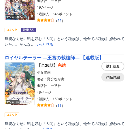
出版社：一迅社
197ページ
1巻購入：645ポイント
マンガ｜巻
（
55
）
無能なくせに戦を好む「人間」という種族は、他全ての種族に嫌われて
いた…。そんな…
もっと見る
ロイヤルテーラー ―王宮の裁縫師― 【連載版】
【全26話】
完結
試し読み
少女漫画
作品詳細
著者：野分なか実
出版社：一迅社
48ページ
1話購入：150ポイント
マンガ｜話
（
11
）
無能なくせに戦を好む「人間」という種族は、他全ての種族に嫌われて