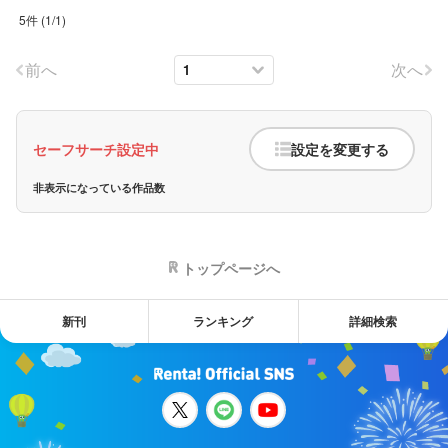
5件
(
1
/
1
)
前へ
次へ
セーフサーチ設定中
設定を変更する
非表示になっている作品数
トップページへ
新刊
ランキング
詳細検索