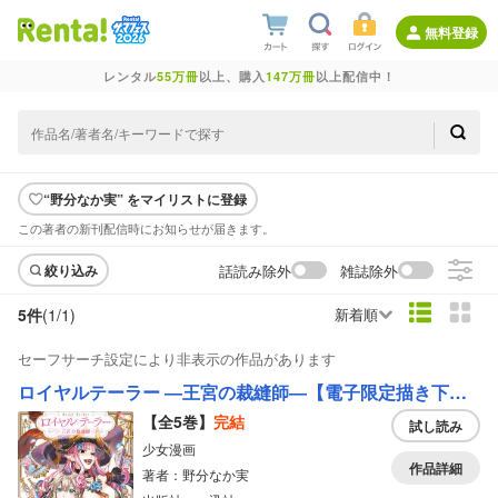
無料登録
レンタル
55万冊
以上、購入
147万冊
以上配信中！
“野分なか実” をマイリストに登録
この著者の新刊配信時にお知らせが届きます。
話読み除外
雑誌除外
絞り込み
5件
(1/
1
)
新着順
セーフサーチ設定により非表示の作品があります
ロイヤルテーラー ―王宮の裁縫師―【電子限定描き下ろし漫画付き】
【全5巻】
完結
試し読み
少女漫画
作品詳細
著者：野分なか実