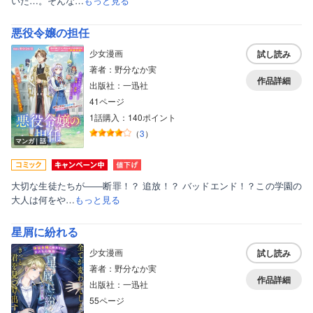
いた…。そんな…
もっと見る
悪役令嬢の担任
少女漫画
試し読み
著者：野分なか実
作品詳細
出版社：一迅社
41ページ
1話購入：140ポイント
（
3
）
マンガ｜話
大切な生徒たちが――断罪！？ 追放！？ バッドエンド！？この学園の
大人は何をや…
もっと見る
ボーイズラブ
星屑に紛れる
ティーンズラブ
少女漫画
試し読み
美女・美少女
著者：野分なか実
作品詳細
出版社：一迅社
女性写真集
55ページ