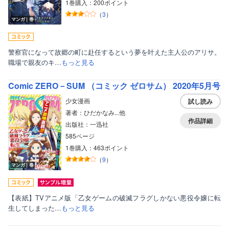
1巻購入：200ポイント
（
3
）
マンガ｜巻
警察官になって故郷の町に赴任するという夢を叶えた主人公のアリサ。
職場で親友のキ…
もっと見る
Comic ZERO－SUM （コミック ゼロサム） 2020年5月号
少女漫画
試し読み
著者：ひだかなみ...他
作品詳細
出版社：一迅社
585ページ
1巻購入：463ポイント
（
9
）
マンガ｜巻
【表紙】TVアニメ版「乙女ゲームの破滅フラグしかない悪役令嬢に転
生してしまった…
もっと見る