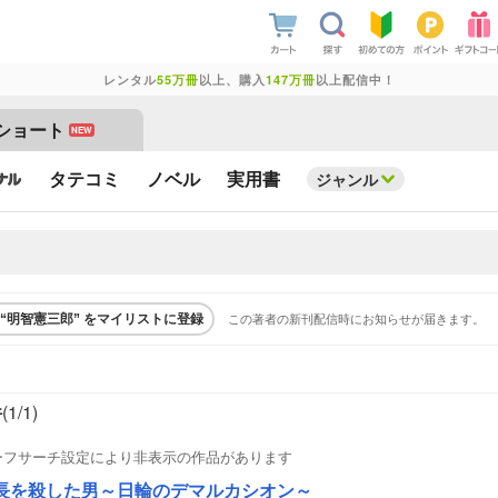
レンタル
55万冊
以上、購入
147万冊
以上配信中！
ショート
NEW
タテコミ
ノベル
実用書
ジャンル
この著者の新刊配信時にお知らせが届きます。
“明智憲三郎” をマイリストに登録
件
(1/
1
)
ーフサーチ設定により非表示の作品があります
長を殺した男～日輪のデマルカシオン～