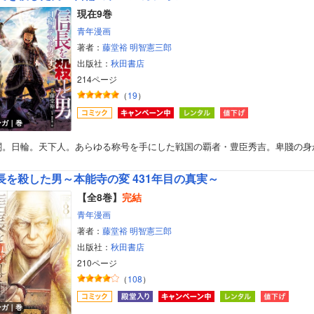
現在9巻
青年漫画
著者：
藤堂裕
明智憲三郎
出版社：
秋田書店
214ページ
（
19
）
ンガ｜巻
閤。日輪。天下人。あらゆる称号を手にした戦国の覇者・豊臣秀吉。卑賤の身
長を殺した男～本能寺の変 431年目の真実～
【全8巻】
完結
青年漫画
著者：
藤堂裕
明智憲三郎
出版社：
秋田書店
210ページ
（
108
）
ンガ｜巻