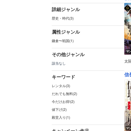
詳細ジャンル
歴史・時代(3)
属性ジャンル
鎌倉〜戦国(1)
マ
その他ジャンル
太
該当なし
信
キーワード
レンタル(3)
だれでも無料(2)
今だけお得!(2)
値下げ(2)
殿堂入り(1)
マ
キャンペーン作品