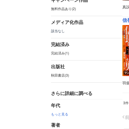
真
無料作品あり(2)
信
メディア化作品
該当なし
完結済み
完結済み(1)
出版社
マ
秋田書店(3)
羽
さらに詳細に調べる
3件
年代
もっと見る
著者