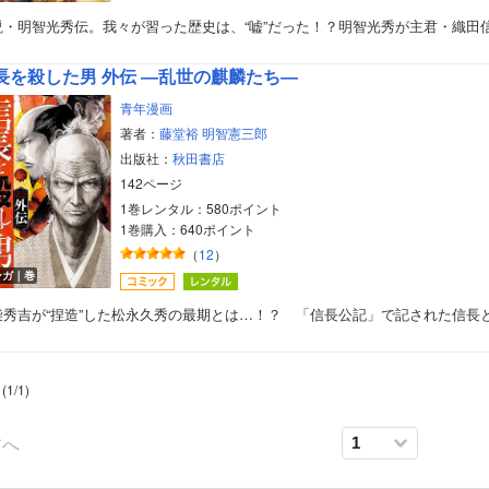
説・明智光秀伝。我々が習った歴史は、“嘘”だった！？明智光秀が主君・織田
長を殺した男 外伝 ―乱世の麒麟たち―
青年漫画
著者：
藤堂裕
明智憲三郎
出版社：
秋田書店
142ページ
1巻レンタル：580ポイント
ボーイズラブ
1巻購入：640ポイント
（
12
）
ティーンズラブ
ンガ｜巻
柴秀吉が“捏造”した松永久秀の最期とは…！？ 「信長公記」で記された信長
美女・美少女
女性写真集
(
1
/
1
)
前へ