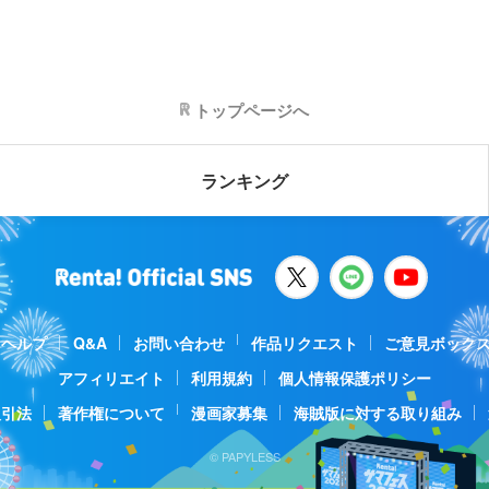
トップページへ
ランキング
ヘルプ
Q&A
お問い合わせ
作品リクエスト
ご意見ボック
アフィリエイト
利用規約
個人情報保護ポリシー
取引法
著作権について
漫画家募集
海賊版に対する取り組み
© PAPYLESS