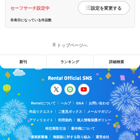
セーフサーチ設定中
設定を変更する
非表示になっている作品数
トップページへ
新刊
ランキング
詳細検索
Renta!について
ヘルプ
Q&A
お問い合わせ
作品リクエスト
ご意見ボックス
メールマガジン
アフィリエイト
利用規約
個人情報保護ポリシー
特定商取引法
著作権について
漫画家募集
海賊版に対する取り組み
運営会社