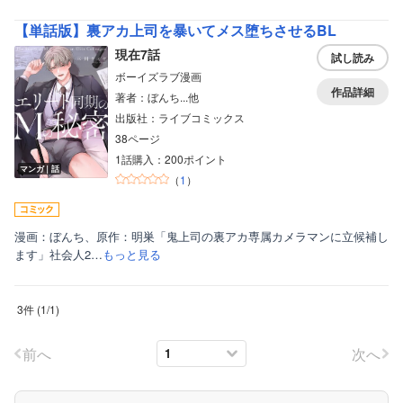
ボーイズラブ
【単話版】裏アカ上司を暴いてメス堕ちさせるBL
ティーンズラブ
現在7話
試し読み
ボーイズラブ漫画
美女・美少女
作品詳細
著者：ぼんち...他
女性写真集
出版社：ライブコミックス
38ページ
1話購入：200ポイント
マンガ｜話
（
1
）
漫画：ぼんち、原作：明巣「鬼上司の裏アカ専属カメラマンに立候補し
ます」社会人2…
もっと見る
3件
(
1
/
1
)
前へ
次へ