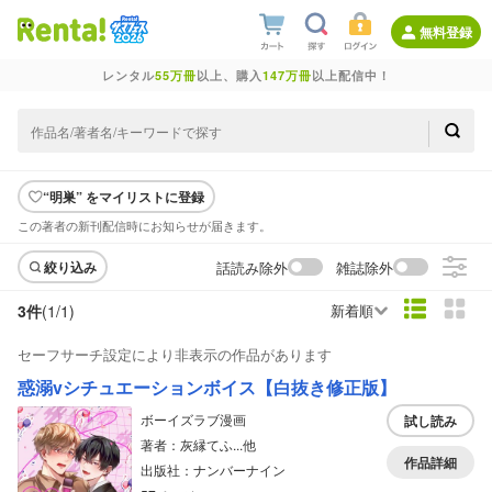
無料登録
レンタル
55万冊
以上、購入
147万冊
以上配信中！
“明巣” をマイリストに登録
この著者の新刊配信時にお知らせが届きます。
話読み除外
雑誌除外
絞り込み
3件
(1/
1
)
新着順
セーフサーチ設定により非表示の作品があります
惑溺vシチュエーションボイス【白抜き修正版】
ボーイズラブ漫画
試し読み
著者：灰縁てふ...他
作品詳細
出版社：ナンバーナイン