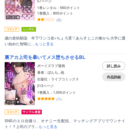
57ページ
1巻レンタル：560ポイント
1巻購入：800ポイント
マンガ｜巻
（
2
）
歳の差幼馴染 年下ワンコ攻×ちょろ受▽あらすじこの春から大学に通
い始めた智晴に…
もっと見る
裏アカ上司を暴いてメス堕ちさせるBL
ボーイズラブ漫画
試し読み
著者：ぼんち...他
作品詳細
出版社：ライブコミックス
213ページ
1巻購入：1,000ポイント
（
1
）
マンガ｜巻
SNSのエロ自撮り、オナニー生配信、マッチングアプリでワンナイ
ト！？上司のプラ…
もっと見る