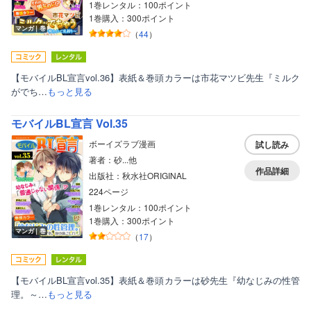
1巻レンタル：100ポイント
1巻購入：300ポイント
マンガ｜巻
（
44
）
【モバイルBL宣言vol.36】表紙＆巻頭カラーは市花マツビ先生『ミルク
がでち…
もっと見る
モバイルBL宣言 Vol.35
ボーイズラブ漫画
試し読み
著者：砂...他
作品詳細
出版社：秋水社ORIGINAL
224ページ
1巻レンタル：100ポイント
1巻購入：300ポイント
マンガ｜巻
（
17
）
【モバイルBL宣言vol.35】表紙＆巻頭カラーは砂先生『幼なじみの性管
理。～…
もっと見る