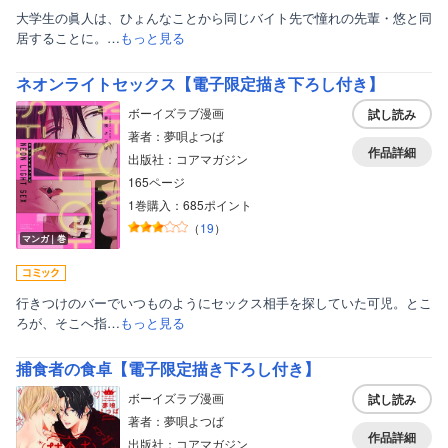
大学生の眞人は、ひょんなことから同じバイト先で憧れの先輩・悠と同
居することに。…
もっと見る
ネオンライトセックス【電子限定描き下ろし付き】
ボーイズラブ漫画
試し読み
著者：夢唄よつば
作品詳細
出版社：コアマガジン
165ページ
1巻購入：685ポイント
（
19
）
マンガ｜巻
行きつけのバーでいつものようにセックス相手を探していた可児。とこ
ろが、そこへ指…
もっと見る
捕食者の食卓【電子限定描き下ろし付き】
ボーイズラブ漫画
試し読み
著者：夢唄よつば
作品詳細
出版社：コアマガジン