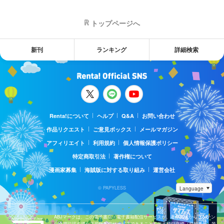
トップページへ
新刊
ランキング
詳細検索
Renta!について
ヘルプ
Q&A
お問い合わせ
作品リクエスト
ご意見ボックス
メールマガジン
アフィリエイト
利用規約
個人情報保護ポリシー
特定商取引法
著作権について
漫画家募集
海賊版に対する取り組み
運営会社
© PAPYLESS
ABJマークは、この電子書店・電子書籍配信サービスが、著作権者からコンテン
ツ使用許諾を得た正規版配信サービスであることを示す登録商標（登録番号 第