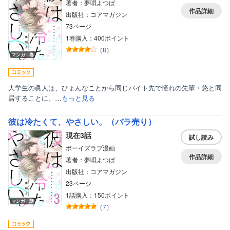
著者：夢唄よつば
作品詳細
出版社：コアマガジン
73ページ
1巻購入：400ポイント
（
8
）
マンガ｜巻
大学生の眞人は、ひょんなことから同じバイト先で憧れの先輩・悠と同
居することに。…
もっと見る
彼は冷たくて、やさしい。（バラ売り）
現在3話
試し読み
ボーイズラブ漫画
作品詳細
著者：夢唄よつば
出版社：コアマガジン
23ページ
1話購入：150ポイント
マンガ｜話
（
7
）