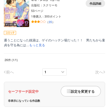
作品詳細
出版社：スクリーモ
53ページ
1巻購入：300ポイント
（
35
）
マンガ｜巻
通うことになった銭湯は、ゲイのハッテン場だった！！ 男たちから童
貞を守る為には…
もっと見る
26件
(
1
/
1
)
前へ
次へ
セーフサーチ設定中
設定を変更する
非表示になっている作品数