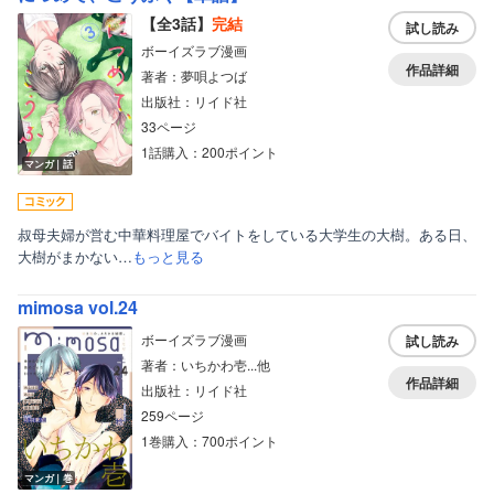
【全3話】
完結
試し読み
ボーイズラブ漫画
作品詳細
著者：夢唄よつば
出版社：リイド社
33ページ
1話購入：200ポイント
マンガ｜話
叔母夫婦が営む中華料理屋でバイトをしている大学生の大樹。ある日、
大樹がまかない…
もっと見る
mimosa vol.24
ボーイズラブ漫画
試し読み
著者：いちかわ壱...他
作品詳細
出版社：リイド社
259ページ
1巻購入：700ポイント
マンガ｜巻