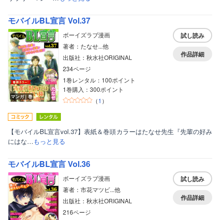
モバイルBL宣言 Vol.37
ボーイズラブ漫画
試し読み
著者：たなせ...他
作品詳細
出版社：秋水社ORIGINAL
234ページ
1巻レンタル：100ポイント
1巻購入：300ポイント
ボーイズラブ
マンガ｜巻
（
1
）
ティーンズラブ
【モバイルBL宣言vol.37】表紙＆巻頭カラーはたなせ先生『先輩の好み
美女・美少女
にはな…
もっと見る
女性写真集
モバイルBL宣言 Vol.36
ボーイズラブ漫画
試し読み
著者：市花マツビ...他
作品詳細
出版社：秋水社ORIGINAL
216ページ