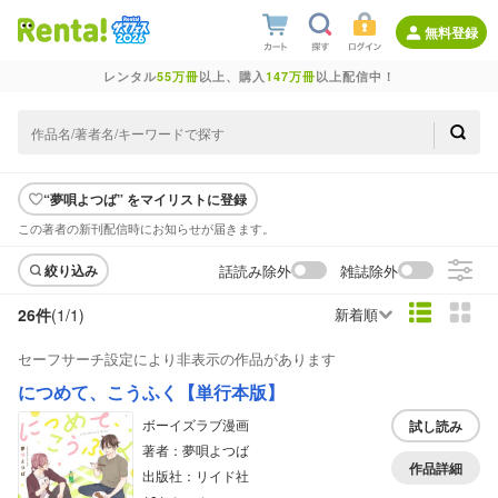
無料登録
レンタル
55万冊
以上、購入
147万冊
以上配信中！
“夢唄よつば” をマイリストに登録
この著者の新刊配信時にお知らせが届きます。
話読み除外
雑誌除外
絞り込み
26件
(1/
1
)
新着順
セーフサーチ設定により非表示の作品があります
につめて、こうふく【単行本版】
ボーイズラブ漫画
試し読み
著者：夢唄よつば
作品詳細
出版社：リイド社