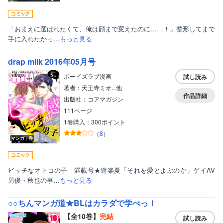
「おまえに選ばれたくて、俺は顔まで変えたのに……！」整形してまで
手に入れたかっ…
もっと見る
drap milk 2016年05月号
ボーイズラブ漫画
試し読み
著者：天王寺ミオ...他
作品詳細
出版社：コアマガジン
111ページ
1巻購入：300ポイント
（
8
）
マンガ｜巻
ビッチなオトコの子 満載号★遊楽夏「それを愛とよぶのか」ゲイAV
男優・秋也の事…
もっと見る
○○ちんマンガ道★BLはカラダで学べっ！
【全10巻】
完結
試し読み