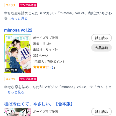
幸せな恋を詰めこんだBLマガジン『mimosa』vol.24。表紙はいちかわ
壱…
もっと見る
mimosa vol.22
ボーイズラブ漫画
試し読み
著者：世...他
作品詳細
出版社：リイド社
336ページ
1巻購入：700ポイント
（
2
）
マンガ｜巻
幸せな恋を詰めこんだBLマガジン『mimosa』vol.22。世「カム トゥ
…
もっと見る
彼は冷たくて、やさしい。【合本版】
ボーイズラブ漫画
試し読み