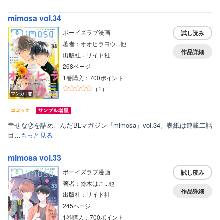
mimosa vol.34
ボーイズラブ漫画
試し読み
著者：オオヒラヨウ...他
作品詳細
出版社：リイド社
268ページ
1巻購入：700ポイント
（
1
）
マンガ｜巻
幸せな恋を詰めこんだBLマガジン『mimosa』vol.34。表紙は連載二話
目…
もっと見る
mimosa vol.33
ボーイズラブ漫画
試し読み
著者：鈴木はこ...他
作品詳細
出版社：リイド社
245ページ
1巻購入：700ポイント