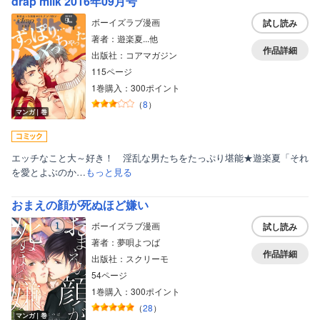
drap milk 2016年09月号
ボーイズラブ漫画
試し読み
著者：遊楽夏...他
作品詳細
出版社：コアマガジン
115ページ
1巻購入：300ポイント
（
8
）
マンガ｜巻
エッチなこと大～好き！ 淫乱な男たちをたっぷり堪能★遊楽夏「それ
を愛とよぶのか…
もっと見る
おまえの顔が死ぬほど嫌い
ボーイズラブ漫画
試し読み
著者：夢唄よつば
作品詳細
出版社：スクリーモ
54ページ
1巻購入：300ポイント
（
28
）
マンガ｜巻