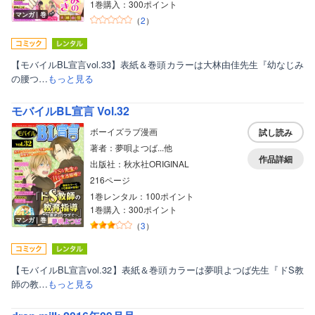
1巻購入：300ポイント
マンガ｜巻
（
2
）
【モバイルBL宣言vol.33】表紙＆巻頭カラーは大林由佳先生『幼なじみ
の腰つ…
もっと見る
モバイルBL宣言 Vol.32
ボーイズラブ漫画
試し読み
著者：夢唄よつば...他
作品詳細
出版社：秋水社ORIGINAL
216ページ
1巻レンタル：100ポイント
1巻購入：300ポイント
マンガ｜巻
（
3
）
【モバイルBL宣言vol.32】表紙＆巻頭カラーは夢唄よつば先生『ドS教
師の教…
もっと見る