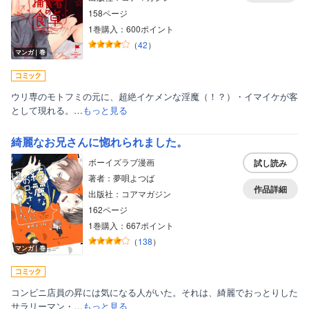
158ページ
1巻購入：600ポイント
（
42
）
マンガ｜巻
ウリ専のモトフミの元に、超絶イケメンな淫魔（！？）・イマイケが客
として現れる。…
もっと見る
綺麗なお兄さんに惚れられました。
ボーイズラブ漫画
試し読み
著者：夢唄よつば
作品詳細
出版社：コアマガジン
162ページ
1巻購入：667ポイント
（
138
）
マンガ｜巻
コンビニ店員の昇には気になる人がいた。それは、綺麗でおっとりした
サラリーマン・…
もっと見る