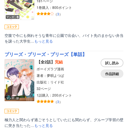
181ページ
1巻購入：800ポイント
（
3
）
マンガ｜巻
空腹で今にも倒れそうな青年に公園で出会い、バイト先のまかない弁当
を譲った大学生…
もっと見る
プリーズ・プリーズ・プリーズ【単話】
【全2話】
完結
試し読み
ボーイズラブ漫画
作品詳細
著者：夢唄よつば
出版社：リイド社
32ページ
1話購入：200ポイント
マンガ｜話
（
3
）
極力人と関わらず過ごそうとしていたにも関わらず、グループ学習の壁
に突き当たった…
もっと見る