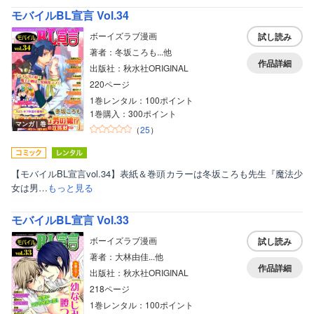
モバイルBL宣言 Vol.34
ボーイズラブ漫画
試し読み
著者：冬坂ころも...他
作品詳細
出版社：秋水社ORIGINAL
220ページ
1巻レンタル：100ポイント
1巻購入：300ポイント
マンガ｜巻
（
25
）
【モバイルBL宣言vol.34】表紙＆巻頭カラーは冬坂ころも先生『魔法少
女は男…
もっと見る
モバイルBL宣言 Vol.33
ボーイズラブ漫画
試し読み
著者：大林由佳...他
作品詳細
出版社：秋水社ORIGINAL
218ページ
1巻レンタル：100ポイント