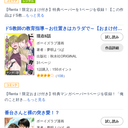
【Renta！限定おまけ付き】特典ペーパーを1ページを収録！【この作
品はドS教…
もっと見る
ドS教師の教育指導～お仕置きはカラダで～【おまけ付きRenta！限定版】
現在6話
試し読み
ボーイズラブ漫画
作品詳細
著者：夢唄よつば
出版社：秋水社ORIGINAL
31ページ
1話購入：150ポイント
マンガ｜話
（
108
）
【Renta！限定おまけ付き】特典マンガペーパー1ページを収録！「俺
のこと好き…
もっと見る
番台さんと裸の突き愛！？
ボーイズラブ漫画
試し読み
著者：夢唄よつば...他