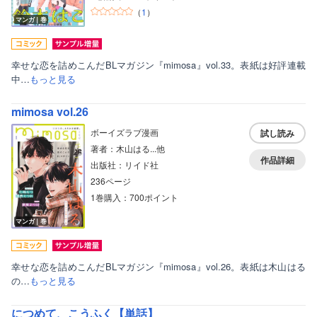
（
1
）
マンガ｜巻
幸せな恋を詰めこんだBLマガジン『mimosa』vol.33。表紙は好評連載
中…
もっと見る
mimosa vol.26
ボーイズラブ漫画
試し読み
著者：木山はる...他
作品詳細
出版社：リイド社
236ページ
1巻購入：700ポイント
マンガ｜巻
幸せな恋を詰めこんだBLマガジン『mimosa』vol.26。表紙は木山はる
の…
もっと見る
につめて、こうふく【単話】