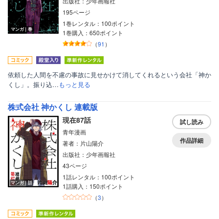
出版社：少年画報社
195ページ
1巻レンタル：100ポイント
マンガ｜巻
1巻購入：650ポイント
（
91
）
依頼した人間を不慮の事故に見せかけて消してくれるという会社「神か
くし」。振り込…
もっと見る
株式会社 神かくし 連載版
現在87話
試し読み
青年漫画
作品詳細
著者：片山陽介
出版社：少年画報社
43ページ
1話レンタル：100ポイント
マンガ｜話
1話購入：150ポイント
（
3
）