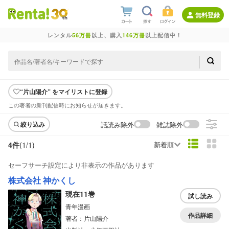
無料登録
レンタル
56万冊
以上、購入
146万冊
以上配信中！
“片山陽介” をマイリストに登録
この著者の新刊配信時にお知らせが届きます。
話読み除外
雑誌除外
絞り込み
4件
(1/
1
)
新着順
セーフサーチ設定により非表示の作品があります
株式会社 神かくし
現在11巻
試し読み
青年漫画
作品詳細
著者：片山陽介