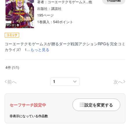
作品詳細
著者：コーエーテクモゲームス...他
出版社：講談社
195ページ
1巻購入：540ポイント
マンガ｜巻
コーエーテクモゲームスが贈るダーク戦国アクションRPGを完全コミ
カライズ! 1…
もっと見る
4件
(
1
/
1
)
前へ
次へ
セーフサーチ設定中
設定を変更する
非表示になっている作品数