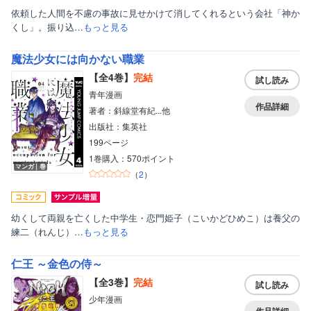
依頼した人間を不慮の事故に見せかけて消してくれるという会社「神か
くし」。振り込…
もっと見る
魔法少女には向かない職業
【全4巻】
完結
試し読み
青年漫画
作品詳細
著者：斜線堂有紀...他
出版社：集英社
ボーイズラブ
199ページ
ティーンズラブ
1巻購入：570ポイント
マンガ｜巻
（
2
）
美女・美少女
女性写真集
幼くして両親を亡くした中学生・恋門姫子（こいかどひめこ）は養父の
練二（れんじ）…
もっと見る
仁王 ～金色の侍～
【全3巻】
完結
試し読み
少年漫画