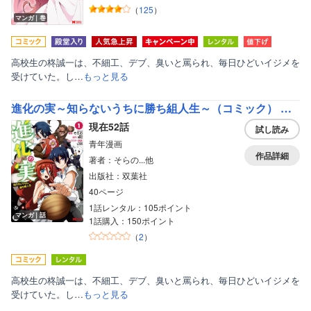
（
125
）
マンガ｜巻
高校生の柊誠一は、不細工、デブ、臭いと罵られ、毎日ひどいイジメを
受けていた。し…
もっと見る
進化の実～知らないうちに勝ち組人生～（コミック） 分冊版
現在52話
試し読み
青年漫画
作品詳細
著者：そらの...他
出版社：双葉社
40ページ
1話レンタル：105ポイント
マンガ｜話
1話購入：150ポイント
（
2
）
高校生の柊誠一は、不細工、デブ、臭いと罵られ、毎日ひどいイジメを
受けていた。し…
もっと見る