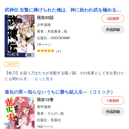
武神伝 生贄に捧げられた俺は、神に拾われ武を極める【分冊版】
現在20話
3話
無料
少年漫画
作品詳細
著者：木友奏多...他
出版社：KADOKAWA
19ページ
（
4
）
マンガ｜話
【命刀】を扱う刀士たちが支配する陽ノ国。その名家として生を受けた
にも関わらず、…
もっと見る
進化の実～知らないうちに勝ち組人生～（コミック）
現在12巻
1巻
無料
青年漫画
作品詳細
著者：そらの...他
出版社：双葉社
162ページ