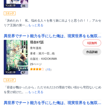
マンガ｜話
「決めたわ！ 私、悩める人々を救う旅に出ようと思うの！！」アルセ
リア王国の第一…
もっと見る
異世界でチート能力を手にした俺は、現実世界をも無双する【分冊版】
現在67話
3話
無料
青年漫画
作品詳細
著者：港川一臣...他
出版社：KADOKAWA
29ページ
（
15
）
マンガ｜話
「容姿が醜かったから」ただそれだけの理由で幼い頃から苛烈ないじめ
を受け続けた。…
もっと見る
異世界でチート能力を手にした俺は、現実世界をも無双する