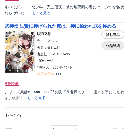
すべてがチートな少年・天上優夜。彼の無双劇の裏には、いつも“彼女
たち”がいた―…
もっと見る
武神伝 生贄に捧げられた俺は、神に拾われ武を極める
現在2巻
試し読み
ライトノベル
作品詳細
著者：美紅...他
出版社：KADOKAWA
169ページ
1巻購入：700ポイント
ノベル｜巻
（
1
）
シリーズ累計2，500，000部突破『異世界でチート能力を手にした俺
は、現実世…
もっと見る
17件
(
1
/
1
)