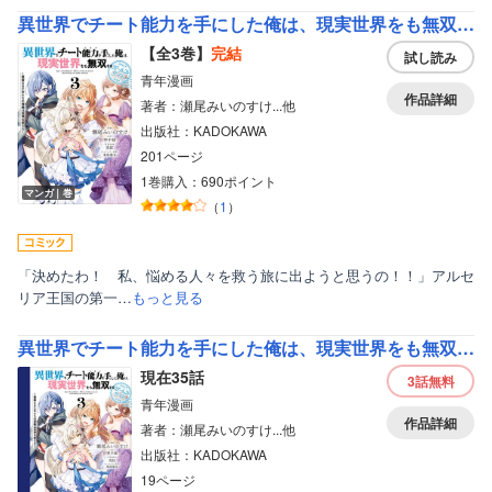
異世界でチート能力を手にした俺は、現実世界をも無双する ガールズサイド
【全3巻】
完結
試し読み
青年漫画
作品詳細
著者：瀬尾みいのすけ...他
出版社：KADOKAWA
201ページ
1巻購入：690ポイント
マンガ｜巻
（
1
）
「決めたわ！ 私、悩める人々を救う旅に出ようと思うの！！」アルセ
リア王国の第一…
もっと見る
ボーイズラブ
ティーンズラブ
異世界でチート能力を手にした俺は、現実世界をも無双する ガールズサイド【分冊版】
現在35話
3話
無料
美女・美少女
青年漫画
女性写真集
作品詳細
著者：瀬尾みいのすけ...他
出版社：KADOKAWA
19ページ