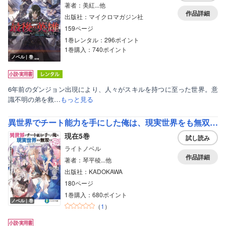
著者：美紅...他
作品詳細
出版社：マイクロマガジン社
159ページ
1巻レンタル：296ポイント
1巻購入：740ポイント
ノベル｜巻
6年前のダンジョン出現により、人々がスキルを持つに至った世界。意
識不明の弟を救…
もっと見る
異世界でチート能力を手にした俺は、現実世界をも無双する ガールズサイド
現在5巻
試し読み
ライトノベル
作品詳細
著者：琴平稜...他
出版社：KADOKAWA
180ページ
1巻購入：680ポイント
ノベル｜巻
（
1
）