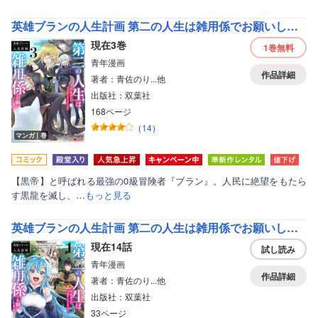
英雄ブランの人生計画 第二の人生は雑用係でお願いします（コミック）
現在3巻
1巻
無料
青年漫画
作品詳細
著者：青佐のり...他
出版社：双葉社
168ページ
（
14
）
マンガ｜巻
【黒帝】と呼ばれる最強の0級冒険者『ブラン』。人民に絶望をもたら
す黒龍を滅し、…
もっと見る
英雄ブランの人生計画 第二の人生は雑用係でお願いします（コミック） 分冊版
現在14話
試し読み
青年漫画
作品詳細
著者：青佐のり...他
出版社：双葉社
33ページ