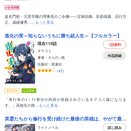
超名門校・王星学園の理事長のご令嬢――宝城佳織。容姿端麗、品行方
正、成績優秀……
もっと見る
進化の実～知らないうちに勝ち組人生～【フルカラー】
現在110話
1話
無料
タテコミ
作品詳細
著者：そらの...他
出版社：双葉社
（
42
）
タテコミ｜話
「単行本の1～11巻分の内容が収録されているタテコミ版になりま
す。」高校生の柊…
もっと見る
英霊たちから修行を受け続けた最後の英雄は、やがて最強へと成り上がる
ライトノベル
試し読み