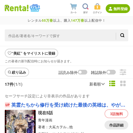
無料登録
レンタル
55万冊
以上、購入
147万冊
以上配信中！
“美紅” をマイリストに登録
この著者の新刊配信時にお知らせが届きます。
話読み除外
雑誌除外
絞り込み
17件
(1/
1
)
新着順
セーフサーチ設定により非表示の作品があります
英霊たちから修行を受け続けた最後の英雄は、やがて最強へと成り上がる 【単話版】
現在5話
3話
無料
青年漫画
作品詳細
著者：大嶌カヲル...他