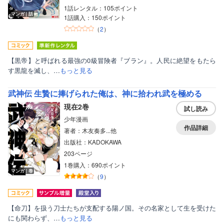
1話レンタル：105ポイント
マンガ｜話
1話購入：150ポイント
（
2
）
【黒帝】と呼ばれる最強の0級冒険者『ブラン』。人民に絶望をもたら
す黒龍を滅し、…
もっと見る
武神伝 生贄に捧げられた俺は、神に拾われ武を極める
現在2巻
試し読み
少年漫画
作品詳細
著者：木友奏多...他
出版社：KADOKAWA
203ページ
1巻購入：690ポイント
マンガ｜巻
（
9
）
【命刀】を扱う刀士たちが支配する陽ノ国。その名家として生を受けた
にも関わらず、…
もっと見る