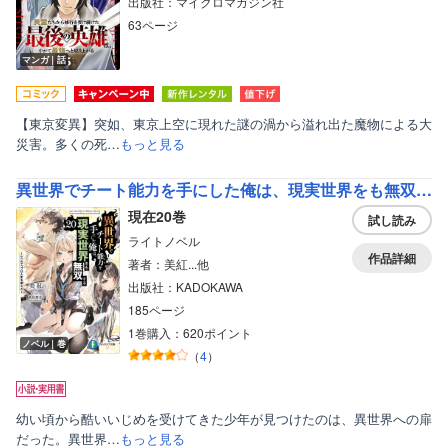
出版社：マイクロマガジン社
63ページ
マンガ｜話
【東京変異】突如、東京上空に現れた謎の渦から溢れ出た魔物による大
災害。多くの死…
もっと見る
異世界でチート能力を手にした俺は、現実世界をも無双する
現在20巻
試し読み
ライトノベル
作品詳細
著者：美紅...他
出版社：KADOKAWA
185ページ
1巻購入：620ポイント
ノベル｜巻
（
4
）
幼い頃から酷いいじめを受けてきた少年が見つけたのは、異世界への扉
だった。異世界…
もっと見る