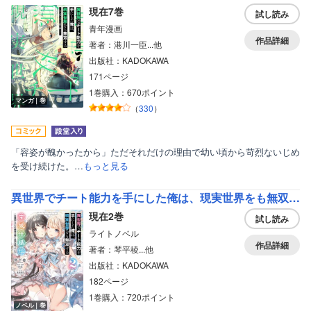
現在7巻
試し読み
青年漫画
作品詳細
著者：港川一臣...他
出版社：KADOKAWA
171ページ
1巻購入：670ポイント
マンガ｜巻
（
330
）
「容姿が醜かったから」ただそれだけの理由で幼い頃から苛烈ないじめ
を受け続けた。…
もっと見る
異世界でチート能力を手にした俺は、現実世界をも無双する 宝城佳織伝
現在2巻
試し読み
ライトノベル
作品詳細
著者：琴平稜...他
出版社：KADOKAWA
182ページ
1巻購入：720ポイント
ノベル｜巻