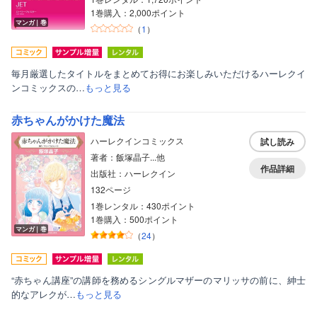
1巻購入：2,000ポイント
マンガ｜巻
（
1
）
毎月厳選したタイトルをまとめてお得にお楽しみいただけるハーレクイ
ンコミックスの…
もっと見る
赤ちゃんがかけた魔法
ハーレクインコミックス
試し読み
著者：飯塚晶子...他
作品詳細
出版社：ハーレクイン
132ページ
1巻レンタル：430ポイント
1巻購入：500ポイント
マンガ｜巻
（
24
）
“赤ちゃん講座”の講師を務めるシングルマザーのマリッサの前に、紳士
的なアレクが…
もっと見る