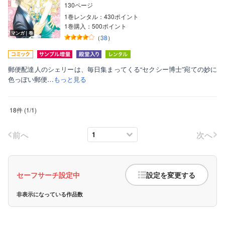
130ページ
1巻レンタル：430ポイント
1巻購入：500ポイント
マンガ｜巻
（
38
）
郵便配達人のシェリーは、毎日集まってくる“セクシー博士”宛ての妙に
色っぽい郵便…
もっと見る
18件
(
1
/
1
)
前へ
次へ
セーフサーチ設定中
設定を変更する
非表示になっている作品数