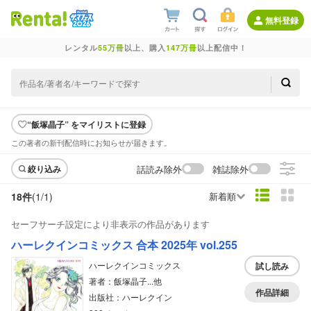
無料登録
レンタル
55万冊
以上、購入
147万冊
以上配信中！
“飯塚晶子” をマイリストに登録
この著者の新刊配信時にお知らせが届きます。
話読み除外
雑誌除外
絞り込み
18件
(1/
1
)
新着順
セーフサーチ設定により非表示の作品があります
ハーレクインコミックス 合本 2025年 vol.255
ハーレクインコミックス
試し読み
著者：飯塚晶子...他
作品詳細
出版社：ハーレクイン