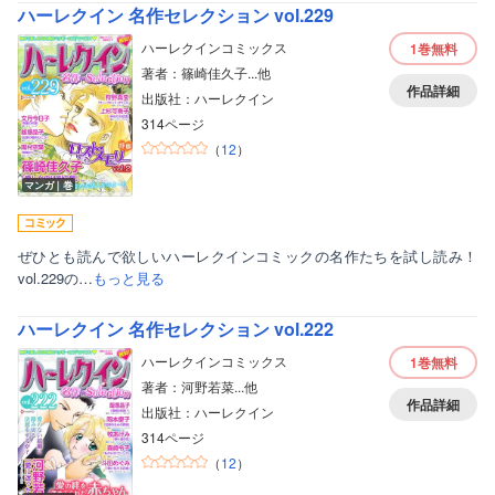
ハーレクイン 名作セレクション vol.229
ハーレクインコミックス
1巻
無料
著者：篠崎佳久子...他
作品詳細
出版社：ハーレクイン
314ページ
（
12
）
マンガ｜巻
ぜひとも読んで欲しいハーレクインコミックの名作たちを試し読み！
vol.229の…
もっと見る
ハーレクイン 名作セレクション vol.222
ハーレクインコミックス
1巻
無料
著者：河野若菜...他
作品詳細
出版社：ハーレクイン
314ページ
（
12
）