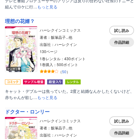
テレビ番組プロデューサーのアリシアは反りの合わない社長のトニーと
組んでロケに行…
もっと見る
理想の花婿？
ハーレクインコミックス
試し読み
著者：飯塚晶子...他
作品詳細
出版社：ハーレクイン
130ページ
1巻レンタル：430ポイント
1巻購入：500ポイント
マンガ｜巻
（
50
）
キャット・デブルーは焦っていた。2度と結婚なんかしたくないけど、
赤ちゃんが欲し…
もっと見る
ドクター・ロンリー
ハーレクインコミックス
試し読み
著者：飯塚晶子...他
作品詳細
出版社：ハーレクイン