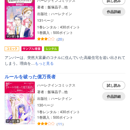
ハーレクインコミックス
試し読み
著者：飯塚晶子...他
作品詳細
出版社：ハーレクイン
131ページ
1巻レンタル：430ポイント
1巻購入：500ポイント
マンガ｜巻
（
20
）
アンバーは、突然大富豪のコナルに住んでいた高級住宅を追い出されて
しまう。理由を…
もっと見る
ルールを破った億万長者
ハーレクインコミックス
試し読み
著者：飯塚晶子...他
作品詳細
出版社：ハーレクイン
130ページ
1巻レンタル：430ポイント
1巻購入：500ポイント
ボーイズラブ
マンガ｜巻
（
11
）
ティーンズラブ