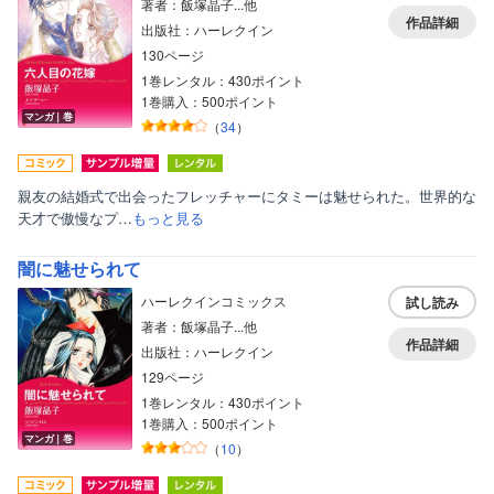
著者：飯塚晶子...他
作品詳細
出版社：ハーレクイン
130ページ
1巻レンタル：430ポイント
1巻購入：500ポイント
マンガ｜巻
（
34
）
親友の結婚式で出会ったフレッチャーにタミーは魅せられた。世界的な
天才で傲慢なプ…
もっと見る
闇に魅せられて
ハーレクインコミックス
試し読み
著者：飯塚晶子...他
作品詳細
出版社：ハーレクイン
129ページ
1巻レンタル：430ポイント
1巻購入：500ポイント
マンガ｜巻
（
10
）