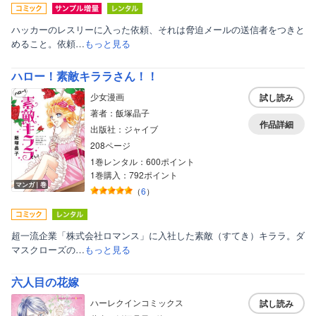
美女・美少女
ハッカーのレスリーに入った依頼、それは脅迫メールの送信者をつきと
めること。依頼…
もっと見る
女性写真集
ハロー！素敵キララさん！！
少女漫画
試し読み
著者：飯塚晶子
作品詳細
出版社：ジャイブ
208ページ
1巻レンタル：600ポイント
1巻購入：792ポイント
マンガ｜巻
（
6
）
超一流企業「株式会社ロマンス」に入社した素敵（すてき）キララ。ダ
マスクローズの…
もっと見る
六人目の花嫁
ハーレクインコミックス
試し読み