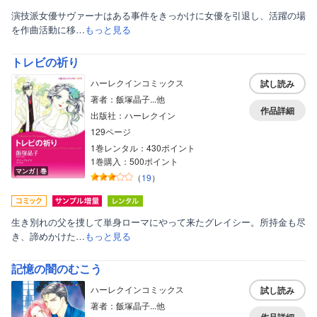
演技派女優サヴァーナはある事件をきっかけに女優を引退し、活躍の場
を作曲活動に移…
もっと見る
トレビの祈り
ハーレクインコミックス
試し読み
著者：飯塚晶子...他
作品詳細
出版社：ハーレクイン
129ページ
1巻レンタル：430ポイント
1巻購入：500ポイント
マンガ｜巻
（
19
）
生き別れの父を捜して単身ローマにやって来たグレイシー。所持金も尽
き、諦めかけた…
もっと見る
記憶の闇のむこう
ハーレクインコミックス
試し読み
著者：飯塚晶子...他
作品詳細