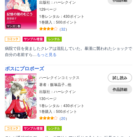
出版社：ハーレクイン
129ページ
1巻レンタル：430ポイント
1巻購入：500ポイント
マンガ｜巻
（
32
）
病院で目を覚ましたクレアは混乱していた。暴漢に襲われたショックで
自分の名前すら…
もっと見る
ボスにプロポーズ
ハーレクインコミックス
試し読み
著者：飯塚晶子...他
作品詳細
出版社：ハーレクイン
130ページ
1巻レンタル：430ポイント
1巻購入：500ポイント
マンガ｜巻
（
20
）