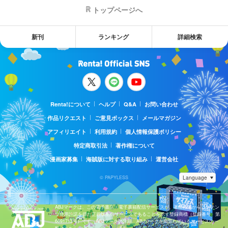
トップページへ
新刊
ランキング
詳細検索
Renta!について
ヘルプ
Q&A
お問い合わせ
作品リクエスト
ご意見ボックス
メールマガジン
アフィリエイト
利用規約
個人情報保護ポリシー
特定商取引法
著作権について
漫画家募集
海賊版に対する取り組み
運営会社
© PAPYLESS
ABJマークは、この電子書店・電子書籍配信サービスが、著作権者からコンテン
ツ使用許諾を得た正規版配信サービスであることを示す登録商標（登録番号 第
6091713号）です。ABJマークの詳細、ABJマークを掲示しているサービスの一