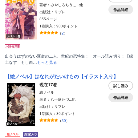
著者：みやしろちうこ...他
作品詳細
出版社：リブレ
355ページ
1巻購入：900ポイント
（
2
）
ノベル｜巻
出会うはずのない運命の二人、世紀の恋特集！ オール読み切り！【緑
土なす もし西…
もっと見る
【絵ノベル】はなれがたいけもの【イラスト入り】
現在17巻
試し読み
絵ノベル
作品詳細
著者：八十庭たづ...他
出版社：リブレ
1巻購入：80ポイント
（
30
）
絵ノベル