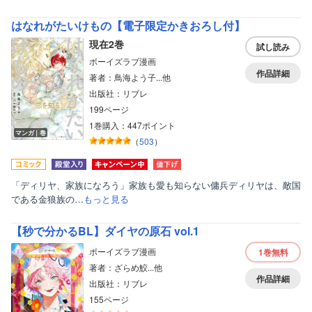
はなれがたいけもの【電子限定かきおろし付】
現在2巻
試し読み
ボーイズラブ漫画
作品詳細
著者：鳥海よう子...他
出版社：リブレ
199ページ
1巻購入：447ポイント
マンガ｜巻
（
503
）
「ディリヤ、家族になろう」家族も愛も知らない傭兵ディリヤは、敵国
である金狼族の…
もっと見る
【秒で分かるBL】ダイヤの原石 vol.1
ボーイズラブ漫画
1巻
無料
著者：ざらめ鮫...他
作品詳細
出版社：リブレ
155ページ