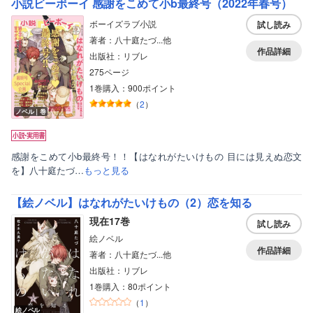
小説ビーボーイ 感謝をこめて小b最終号（2022年春号）
ボーイズラブ小説
試し読み
著者：八十庭たづ...他
作品詳細
出版社：リブレ
275ページ
ボーイズラブ
1巻購入：900ポイント
（
2
）
ティーンズラブ
ノベル｜巻
美女・美少女
感謝をこめて小b最終号！！【はなれがたいけもの 目には見えぬ恋文
女性写真集
を】八十庭たづ…
もっと見る
【絵ノベル】はなれがたいけもの（2）恋を知る
現在17巻
試し読み
絵ノベル
作品詳細
著者：八十庭たづ...他
出版社：リブレ
1巻購入：80ポイント
（
1
）
絵ノベル