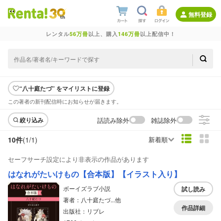
無料登録
レンタル
56万冊
以上、購入
146万冊
以上配信中！
“八十庭たづ” をマイリストに登録
この著者の新刊配信時にお知らせが届きます。
話読み除外
雑誌除外
絞り込み
10件
(1/
1
)
新着順
セーフサーチ設定により非表示の作品があります
はなれがたいけもの【合本版】【イラスト入り】
ボーイズラブ小説
試し読み
著者：八十庭たづ...他
作品詳細
出版社：リブレ