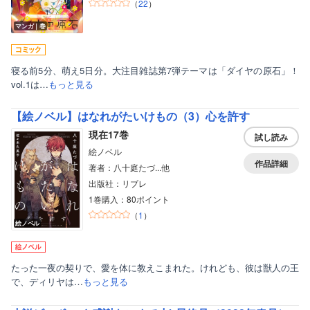
（
22
）
マンガ｜巻
寝る前5分、萌え5日分。大注目雑誌第7弾テーマは「ダイヤの原石」！
vol.1は…
もっと見る
【絵ノベル】はなれがたいけもの（3）心を許す
現在17巻
試し読み
絵ノベル
作品詳細
著者：八十庭たづ...他
出版社：リブレ
1巻購入：80ポイント
（
1
）
絵ノベル
たった一夜の契りで、愛を体に教えこまれた。けれども、彼は獣人の王
で、ディリヤは…
もっと見る