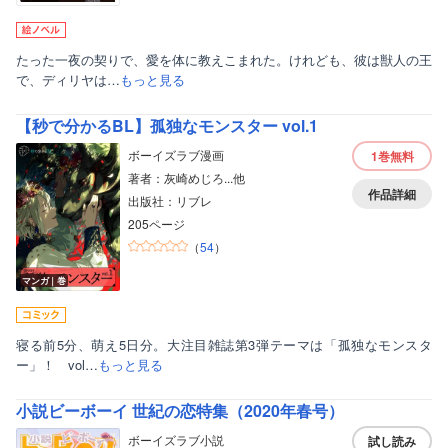
たった一夜の契りで、愛を体に教えこまれた。けれども、彼は獣人の王
で、ディリヤは…
もっと見る
【秒で分かるBL】孤独なモンスター vol.1
ボーイズラブ漫画
1巻
無料
著者：灰崎めじろ...他
作品詳細
出版社：リブレ
205ページ
（
54
）
マンガ｜巻
寝る前5分、萌え5日分。大注目雑誌第3弾テーマは「孤独なモンスタ
ー」！ vol…
もっと見る
小説ビーボーイ 世紀の恋特集（2020年春号）
ボーイズラブ小説
試し読み