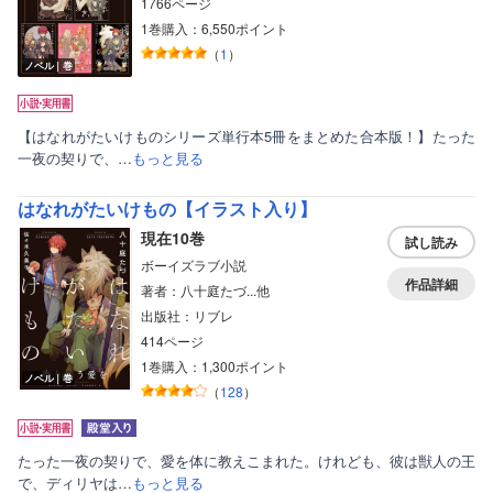
1766ページ
1巻購入：6,550ポイント
（
1
）
ノベル｜巻
【はなれがたいけものシリーズ単行本5冊をまとめた合本版！】たった
一夜の契りで、…
もっと見る
はなれがたいけもの【イラスト入り】
現在10巻
試し読み
ボーイズラブ小説
作品詳細
著者：八十庭たづ...他
出版社：リブレ
414ページ
1巻購入：1,300ポイント
ノベル｜巻
（
128
）
たった一夜の契りで、愛を体に教えこまれた。けれども、彼は獣人の王
で、ディリヤは…
もっと見る