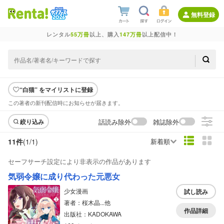
無料登録
レンタル
55万冊
以上、購入
147万冊
以上配信中！
“白猫” をマイリストに登録
この著者の新刊配信時にお知らせが届きます。
話読み除外
雑誌除外
絞り込み
11件
(1/
1
)
新着順
セーフサーチ設定により非表示の作品があります
気弱令嬢に成り代わった元悪女
少女漫画
試し読み
著者：桜木晶...他
作品詳細
出版社：KADOKAWA