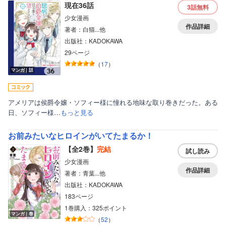
現在36話
3話
無料
少女漫画
作品詳細
著者：白猫...他
出版社：KADOKAWA
29ページ
（
17
）
マンガ｜話
アメリアは侯爵令嬢・ソフィー様に憧れる地味な取り巻きだった。ある
日、ソフィー様…
もっと見る
ボーイズラブ
お前みたいなヒロインがいてたまるか！
【全2巻】
完結
ティーンズラブ
試し読み
少女漫画
美女・美少女
作品詳細
著者：青葉...他
出版社：KADOKAWA
女性写真集
183ページ
1巻購入：325ポイント
マンガ｜巻
（
52
）