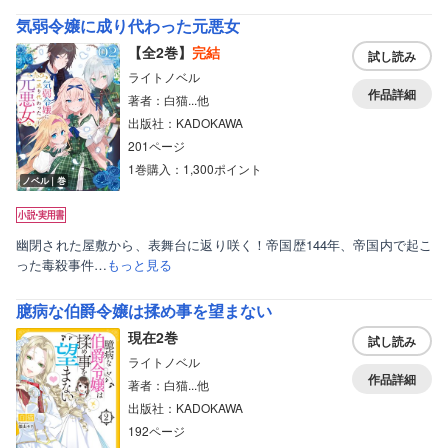
気弱令嬢に成り代わった元悪女
【全2巻】
完結
試し読み
ライトノベル
作品詳細
著者：白猫...他
出版社：KADOKAWA
201ページ
1巻購入：1,300ポイント
ノベル｜巻
幽閉された屋敷から、表舞台に返り咲く！帝国歴144年、帝国内で起こ
った毒殺事件…
もっと見る
臆病な伯爵令嬢は揉め事を望まない
現在2巻
試し読み
ライトノベル
作品詳細
著者：白猫...他
出版社：KADOKAWA
192ページ