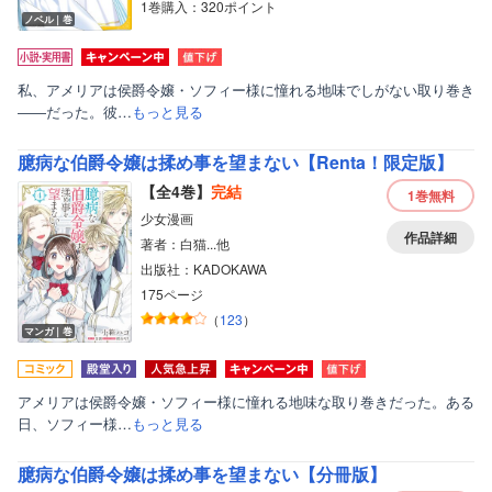
1巻購入：320ポイント
ノベル｜巻
私、アメリアは侯爵令嬢・ソフィー様に憧れる地味でしがない取り巻き
――だった。彼…
もっと見る
臆病な伯爵令嬢は揉め事を望まない【Renta！限定版】
【全4巻】
完結
1巻
無料
少女漫画
作品詳細
著者：白猫...他
出版社：KADOKAWA
175ページ
（
123
）
マンガ｜巻
アメリアは侯爵令嬢・ソフィー様に憧れる地味な取り巻きだった。ある
日、ソフィー様…
もっと見る
臆病な伯爵令嬢は揉め事を望まない【分冊版】