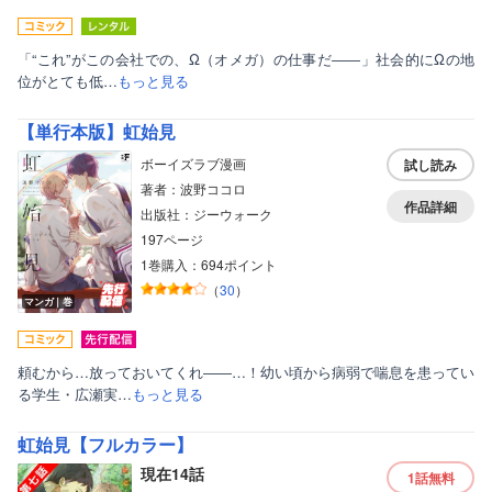
「“これ”がこの会社での、Ω（オメガ）の仕事だ――」社会的にΩの地
位がとても低…
もっと見る
【単行本版】虹始見
ボーイズラブ漫画
試し読み
著者：波野ココロ
作品詳細
出版社：ジーウォーク
197ページ
1巻購入：694ポイント
（
30
）
マンガ｜巻
頼むから…放っておいてくれ――…！幼い頃から病弱で喘息を患ってい
る学生・広瀬実…
もっと見る
虹始見【フルカラー】
現在14話
1話
無料