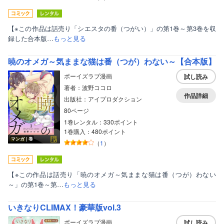
【※この作品は話売り「シエスタの番（つがい）」の第1巻～第3巻を収
録した合本版…
もっと見る
暁のオメガ～気ままな猫は番（つが）わない～【合本版】
ボーイズラブ漫画
試し読み
著者：波野ココロ
作品詳細
出版社：アイプロダクション
80ページ
1巻レンタル：330ポイント
1巻購入：480ポイント
マンガ｜巻
（
1
）
【※この作品は話売り「暁のオメガ～気ままな猫は番（つが）わない
～」の第1巻～第…
もっと見る
いきなりCLIMAX！豪華版vol.3
ボーイズラブ漫画
試し読み