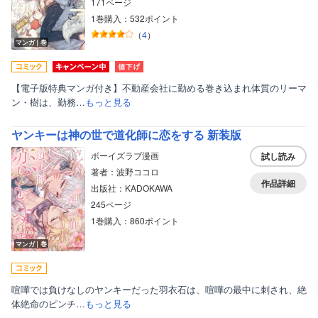
171ページ
1巻購入：532ポイント
（
4
）
マンガ｜巻
【電子版特典マンガ付き】不動産会社に勤める巻き込まれ体質のリーマ
ン・樹は、勤務…
もっと見る
ヤンキーは神の世で道化師に恋をする 新装版
ボーイズラブ漫画
試し読み
著者：波野ココロ
作品詳細
出版社：KADOKAWA
245ページ
1巻購入：860ポイント
マンガ｜巻
喧嘩では負けなしのヤンキーだった羽衣石は、喧嘩の最中に刺され、絶
体絶命のピンチ…
もっと見る