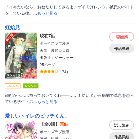
「イキたいなら、おねだりしてみろよ」ゲイ向けレンタル彼氏のバイト
をしている律。…
もっと見る
虹始見
現在7話
1話
無料
ボーイズラブ漫画
作品詳細
著者：波野ココロ
出版社：ジーウォーク
25ページ
（
74
）
マンガ｜話
頼むから……放っておいてくれ――……！幼い頃から病弱で喘息を患っ
ている学生・広…
もっと見る
愛しいトイレのビッチくん。
【全8話】
完結
試し読み
ボーイズラブ漫画
作品詳細
著者：波野ココロ