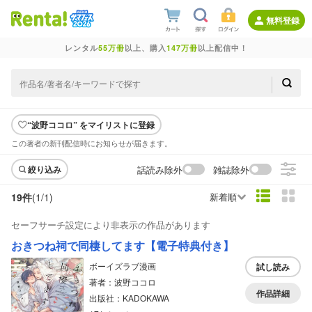
無料登録
レンタル
55万冊
以上、購入
147万冊
以上配信中！
“波野ココロ” をマイリストに登録
この著者の新刊配信時にお知らせが届きます。
話読み除外
雑誌除外
絞り込み
19件
(1/
1
)
新着順
セーフサーチ設定により非表示の作品があります
おきつね祠で同棲してます【電子特典付き】
ボーイズラブ漫画
試し読み
著者：波野ココロ
作品詳細
出版社：KADOKAWA