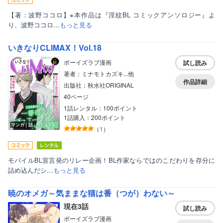
【著：波野ココロ】※本作品は『淫紋BL コミックアンソロジー』よ
り、波野ココロ…
もっと見る
いきなりCLIMAX！Vol.18
ボーイズラブ漫画
試し読み
ボーイズラブ
著者：ミナモトカズキ...他
作品詳細
ティーンズラブ
出版社：秋水社ORIGINAL
40ページ
美女・美少女
1話レンタル：100ポイント
1話購入：200ポイント
女性写真集
マンガ｜話
（
1
）
モバイルBL宣言発のリレー企画！BL作家ならではのこだわりを存分に
詰め込んだシ…
もっと見る
暁のオメガ～気ままな猫は番（つが）わない～
現在3話
試し読み
ボーイズラブ漫画