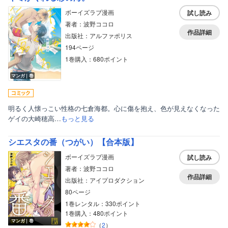
ボーイズラブ漫画
試し読み
著者：波野ココロ
作品詳細
出版社：アルファポリス
194ページ
1巻購入：680ポイント
マンガ｜巻
明るく人懐っこい性格の七倉海都。心に傷を抱え、色が見えなくなった
ゲイの大崎穂高…
もっと見る
シエスタの番（つがい）【合本版】
ボーイズラブ漫画
試し読み
著者：波野ココロ
作品詳細
出版社：アイプロダクション
80ページ
1巻レンタル：330ポイント
1巻購入：480ポイント
マンガ｜巻
（
2
）