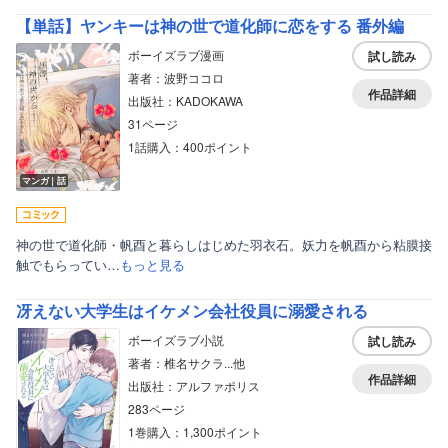
【単話】ヤンキーは神の世で道化師に恋をする 番外編
ボーイズラブ漫画
試し読み
著者：波野ココロ
作品詳細
出版社：KADOKAWA
31ページ
1話購入：400ポイント
マンガ｜話
神の世で道化師・帆酉と暮らしはじめた羽衣石。妖力を帆酉から粘膜接
触でもらってい…
もっと見る
冴えない大学生はイケメン会社役員に溺愛される
ボーイズラブ小説
試し読み
著者：椎名サクラ...他
作品詳細
出版社：アルファポリス
283ページ
1巻購入：1,300ポイント