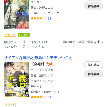
タテコミ
作品詳細
著者：波野ココロ
出版社：ジーウォーク
（
23
）
タテコミ｜話
頼むから……放っておいてくれ――……！幼い頃から病弱で喘息を患っ
ている学生・広…
もっと見る
サイアクな義兄と最高にキモチいいこと
【全4話】
完結
試し読み
ボーイズラブ漫画
作品詳細
著者：波野ココロ
出版社：アムコミ
28ページ
1話購入：150ポイント
マンガ｜話
（
43
）