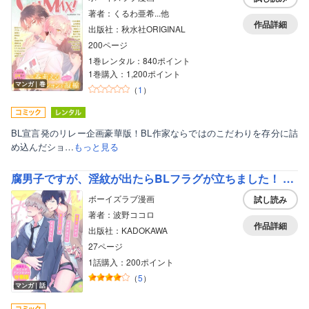
著者：くるわ亜希...他
作品詳細
出版社：秋水社ORIGINAL
200ページ
1巻レンタル：840ポイント
1巻購入：1,200ポイント
マンガ｜巻
（
1
）
BL宣言発のリレー企画豪華版！BL作家ならではのこだわりを存分に詰
め込んだショ…
もっと見る
腐男子ですが、淫紋が出たらBLフラグが立ちました！ 淫紋BL コミックアンソロジー【分冊版】
ボーイズラブ漫画
試し読み
著者：波野ココロ
作品詳細
出版社：KADOKAWA
27ページ
1話購入：200ポイント
（
5
）
マンガ｜話