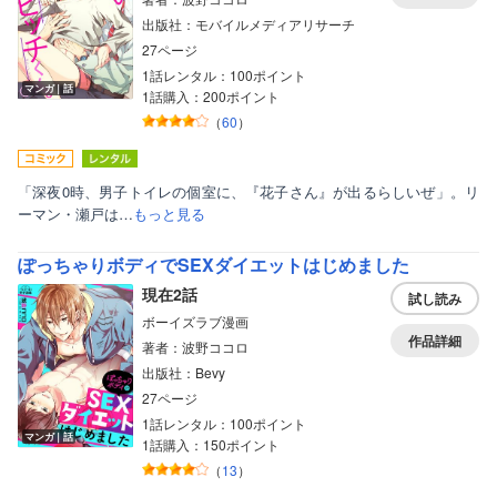
出版社：モバイルメディアリサーチ
27ページ
1話レンタル：100ポイント
マンガ｜話
1話購入：200ポイント
（
60
）
「深夜0時、男子トイレの個室に、『花子さん』が出るらしいぜ」。リ
ーマン・瀬戸は…
もっと見る
ぽっちゃりボディでSEXダイエットはじめました
現在2話
試し読み
ボーイズラブ漫画
作品詳細
著者：波野ココロ
出版社：Bevy
27ページ
1話レンタル：100ポイント
マンガ｜話
1話購入：150ポイント
（
13
）