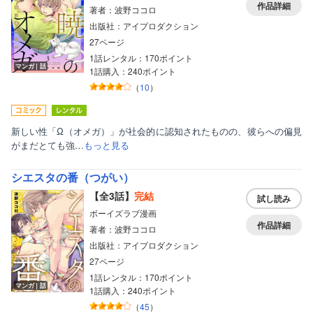
作品詳細
著者：波野ココロ
出版社：アイプロダクション
27ページ
1話レンタル：170ポイント
マンガ｜話
1話購入：240ポイント
（
10
）
新しい性「Ω（オメガ）」が社会的に認知されたものの、彼らへの偏見
がまだとても強…
もっと見る
シエスタの番（つがい）
【全3話】
完結
試し読み
ボーイズラブ漫画
作品詳細
著者：波野ココロ
出版社：アイプロダクション
27ページ
1話レンタル：170ポイント
マンガ｜話
1話購入：240ポイント
（
45
）