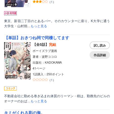
（
1
）
ノベル｜巻
東京、新宿二丁目のとあるバー。そのカウンターに座り、K大学に通う
大学生・山村朔…
もっと見る
【単話】おきつね祠で同棲してます
【全5話】
完結
試し読み
ボーイズラブ漫画
作品詳細
著者：波野ココロ
出版社：KADOKAWA
41ページ
1話購入：250ポイント
マンガ｜話
（
1
）
不動産会社に勤める巻き込まれ体質のリーマン・樹は、勤務先のビルの
オーナーのおば…
もっと見る
キミがくれる彩の海。