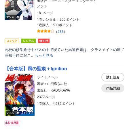
出版社：アース・スター エンターテイ
メント
181ページ
マンガ｜巻
1巻レンタル：200ポイント
1巻購入：600ポイント
（
233
）
高校の修学旅行中バスの中で寝ていた高遠夜霧は、クラスメイトの壇ノ
浦知千佳に起こ…
もっと見る
【合本版】風の聖痕＋Ignition
ライトノベル
試し読み
著者：山門敬弘...他
作品詳細
出版社：KADOKAWA
2377ページ
1巻購入：4,632ポイント
ノベル｜巻