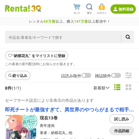
無料登録
レンタル
55万冊
以上、購入
147万冊
以上配信中！
“納都花丸” をマイリストに登録
この著者の新刊配信時にお知らせが届きます。
話読み除外
雑誌除外
絞り込み
8件
(1/
1
)
新着順
セーフサーチ設定により非表示の作品があります
即死チートが最強すぎて、異世界のやつらがまるで相手にならないんですが。－ΑΩ－
現在13巻
試し読み
青年漫画
作品詳細
著者：納都花丸...他