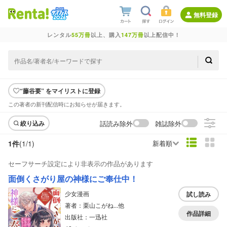
無料登録
レンタル
55万冊
以上、購入
147万冊
以上配信中！
“藤谷要” をマイリストに登録
この著者の新刊配信時にお知らせが届きます。
話読み除外
雑誌除外
絞り込み
1件
(1/
1
)
新着順
セーフサーチ設定により非表示の作品があります
面倒くさがり屋の神様にご奉仕中！
少女漫画
試し読み
著者：栗山こがね...他
作品詳細
出版社：一迅社