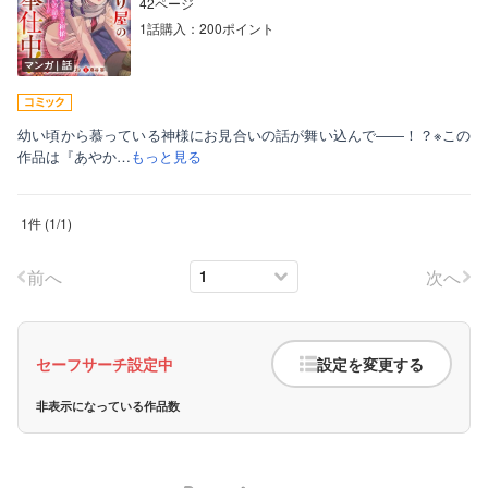
42ページ
1話購入：200ポイント
マンガ｜話
幼い頃から慕っている神様にお見合いの話が舞い込んで――！？※この
作品は『あやか…
もっと見る
ボーイズラブ
1件
(
1
/
1
)
ティーンズラブ
美女・美少女
前へ
次へ
女性写真集
セーフサーチ設定中
設定を変更する
非表示になっている作品数