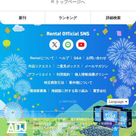
トップページへ
新刊
ランキング
詳細検索
Renta!について
ヘルプ
Q&A
お問い合わせ
作品リクエスト
ご意見ボックス
メールマガジン
アフィリエイト
利用規約
個人情報保護ポリシー
特定商取引法
著作権について
漫画家募集
海賊版に対する取り組み
運営会社
© PAPYLESS
ABJマークは、この電子書店・電子書籍配信サービスが、著作権者からコンテン
ツ使用許諾を得た正規版配信サービスであることを示す登録商標（登録番号 第
6091713号）です。ABJマークの詳細、ABJマークを掲示しているサービスの一
覧はこちら。