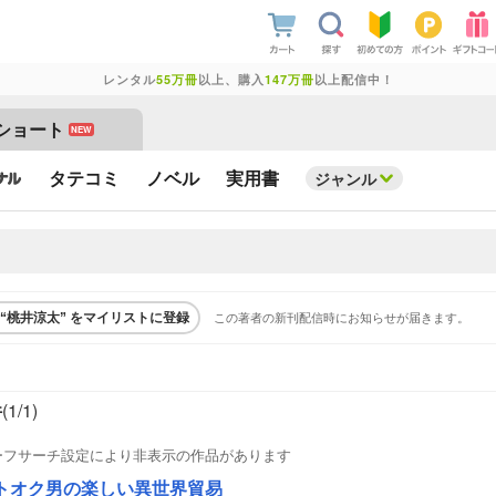
レンタル
55万冊
以上、購入
147万冊
以上配信中！
ショート
NEW
タテコミ
ノベル
実用書
ジャンル
この著者の新刊配信時にお知らせが届きます。
“桃井涼太” をマイリストに登録
件
(1/
1
)
ーフサーチ設定により非表示の作品があります
トオク男の楽しい異世界貿易