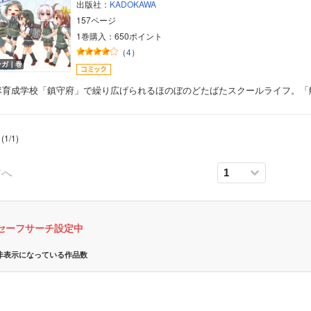
出版社：
KADOKAWA
女性写真集
157ページ
1巻購入：650ポイント
（
4
）
ンガ｜巻
隊育成学校「鎮守府」で繰り広げられるほのぼのどたばたスクールライフ。「
(
1
/
1
)
前へ
セーフサーチ設定中
非表示になっている作品数