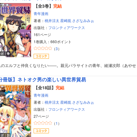
【全3巻】
完結
青年漫画
著者：
桃井涼太
星崎崑
さざなみみぉ
出版社：
フロンティアワークス
161ページ
1巻購入：660ポイント
（
3
）
ンガ｜巻
れのエルフと仲良くなりたい――。親元パラサイトの青年、綾瀬次郎（あやせ
分冊版】ネトオク男の楽しい異世界貿易
【全18話】
完結
青年漫画
著者：
桃井涼太
星崎崑
さざなみみぉ
出版社：
フロンティアワークス
27ページ
（
1
）
ンガ｜話