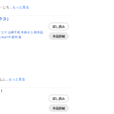
・じろ…
もっと見る
クス）
試し読み
オエナ
山崎千裕
木箱キユ
桜木晶
作品詳細
お
bun15
夜州
藻
もふ…
もっと見る
！
試し読み
作品詳細