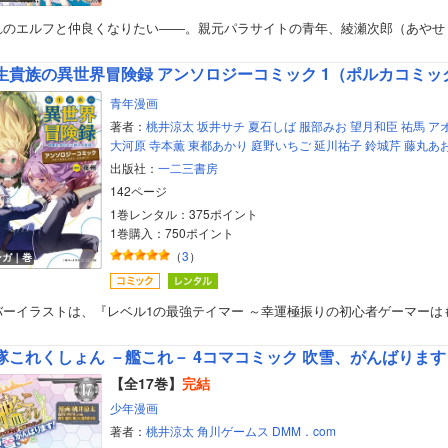
れのエルフと仲良くなりたい――。親元パラサイトの青年、綾瀬次郎（あやせ
生貴族の異世界冒険録 アンソロジーコミック 1（ポルカコミッ
青年漫画
著者：
桃井涼太
坂井サチ
夏石しば
服部みお
望月和臣
祐馬
ア
大河原
寺本薫
東都あかり
庭野いちご
延川祐子
鈴城芹
藤丸あ
出版社：
一二三書房
142ページ
1巻レンタル：375ポイント
1巻購入：750ポイント
（
3
）
ンガ｜巻
バーイラストは、『レベル1の最強テイマー ～幸運極振りの初心者ゲーマーは
ボーイズラブ
隊これくしょん －艦これ－ 4コマコミック 吹雪、がんばります
ティーンズラブ
【全17巻】
完結
少年漫画
美女・美少女
著者：
桃井涼太
角川ゲームス
DMM．com