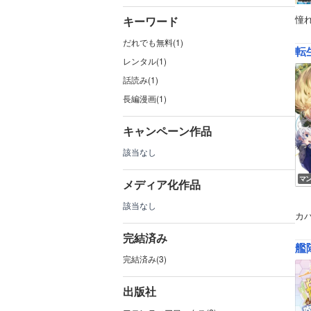
憧
キーワード
だれでも無料(1)
転
レンタル(1)
話読み(1)
長編漫画(1)
キャンペーン作品
該当なし
マ
メディア化作品
該当なし
カ
完結済み
艦
完結済み(3)
出版社