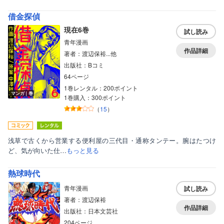
借金探偵
現在6巻
試し読み
青年漫画
作品詳細
著者：渡辺保裕...他
出版社：Bコミ
64ページ
1巻レンタル：200ポイント
マンガ｜巻
1巻購入：300ポイント
（
15
）
浅草で古くから営業する便利屋の三代目・通称タンテー。腕はたつけ
ど、気が向いた仕…
もっと見る
熱球時代
青年漫画
試し読み
著者：渡辺保裕
作品詳細
出版社：日本文芸社
204ページ