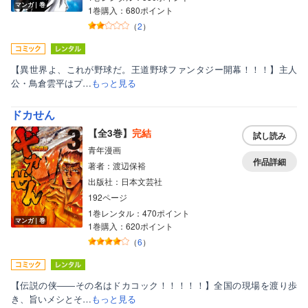
マンガ｜巻
1巻購入：680ポイント
（
2
）
【異世界よ、これが野球だ。王道野球ファンタジー開幕！！！】主人
公・鳥倉雲平はプ…
もっと見る
ドカせん
【全3巻】
完結
試し読み
青年漫画
作品詳細
著者：渡辺保裕
出版社：日本文芸社
192ページ
1巻レンタル：470ポイント
マンガ｜巻
1巻購入：620ポイント
（
6
）
【伝説の侠――その名はドカコック！！！！！】全国の現場を渡り歩
き、旨いメシとそ…
もっと見る