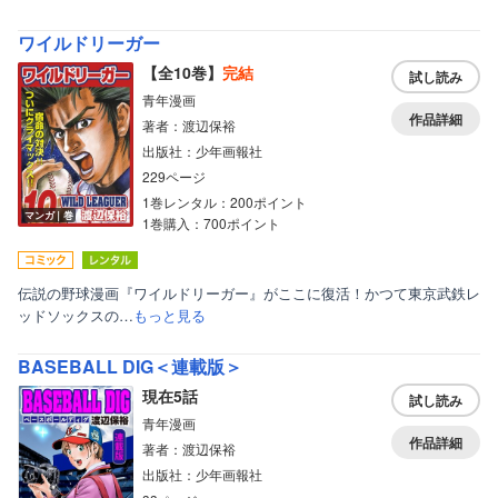
ワイルドリーガー
【全10巻】
完結
試し読み
青年漫画
作品詳細
著者：渡辺保裕
出版社：少年画報社
229ページ
1巻レンタル：200ポイント
マンガ｜巻
1巻購入：700ポイント
伝説の野球漫画『ワイルドリーガー』がここに復活！かつて東京武鉄レ
ッドソックスの…
もっと見る
BASEBALL DIG＜連載版＞
現在5話
試し読み
青年漫画
作品詳細
著者：渡辺保裕
出版社：少年画報社