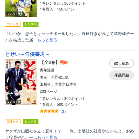
1巻レンタル：300ポイント
1巻購入：450ポイント
マンガ｜巻
「いつか、息子とキャッチボールしたい」野球好きが高じて草野球チー
ムを結成した居…
もっと見る
とせい～任侠書房～
【全3巻】
完結
試し読み
青年漫画
作品詳細
著者：今野敏...他
出版社：実業之日本社
233ページ
1巻レンタル：300ポイント
マンガ｜巻
1巻購入：500ポイント
（
3
）
ヤクザが出版社を立て直す！？ 「俺、出版社の社長やるからよ。おめ
え役員やれ」―…
もっと見る