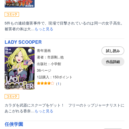
マンガ｜話
5件もの連続傷害事件で、現場で目撃されているのは同一の女子高生。
被害者の体は大…
もっと見る
LADY SCOOPER
青年漫画
試し読み
著者：市原剛...他
作品詳細
出版社：小学館
36ページ
1話購入：150ポイント
（
1
）
マンガ｜話
カラダを武器にスクープをゲット！ フリーのトップジャーナリストに
あこがれる香奈…
もっと見る
任侠学園