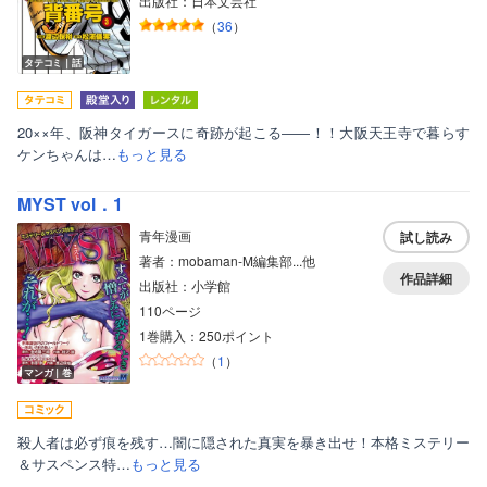
出版社：日本文芸社
（
36
）
タテコミ｜話
20××年、阪神タイガースに奇跡が起こる――！！大阪天王寺で暮らす
ケンちゃんは…
もっと見る
MYST vol．1
青年漫画
試し読み
著者：mobaman‐M編集部...他
作品詳細
出版社：小学館
110ページ
1巻購入：250ポイント
（
1
）
マンガ｜巻
殺人者は必ず痕を残す…闇に隠された真実を暴き出せ！本格ミステリー
＆サスペンス特…
もっと見る