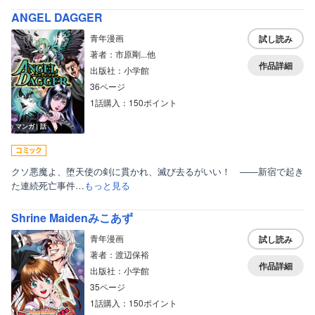
ANGEL DAGGER
青年漫画
試し読み
著者：市原剛...他
作品詳細
出版社：小学館
36ページ
1話購入：150ポイント
マンガ｜話
クソ悪魔よ、堕天使の剣に貫かれ、滅び去るがいい！ ――新宿で起き
た連続死亡事件…
もっと見る
Shrine Maidenみこあず
青年漫画
試し読み
著者：渡辺保裕
作品詳細
出版社：小学館
35ページ
1話購入：150ポイント