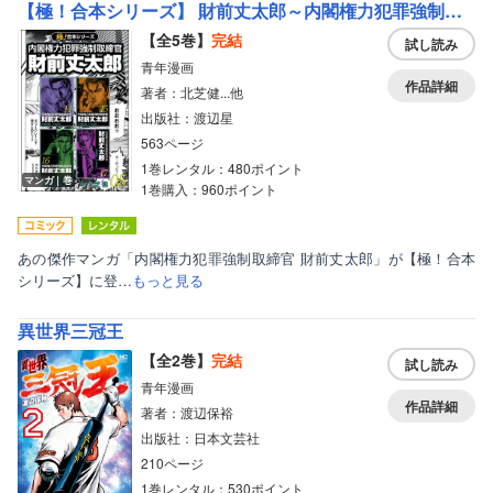
【極！合本シリーズ】 財前丈太郎～内閣権力犯罪強制取締官～
【全5巻】
完結
試し読み
青年漫画
作品詳細
著者：北芝健...他
出版社：渡辺星
563ページ
1巻レンタル：480ポイント
マンガ｜巻
1巻購入：960ポイント
あの傑作マンガ「内閣権力犯罪強制取締官 財前丈太郎」が【極！合本
シリーズ】に登…
もっと見る
異世界三冠王
【全2巻】
完結
試し読み
青年漫画
作品詳細
著者：渡辺保裕
出版社：日本文芸社
210ページ
1巻レンタル：530ポイント