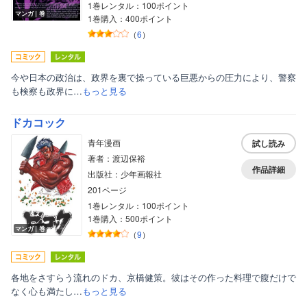
1巻レンタル：100ポイント
マンガ｜巻
1巻購入：400ポイント
（
6
）
今や日本の政治は、政界を裏で操っている巨悪からの圧力により、警察
も検察も政界に…
もっと見る
ドカコック
青年漫画
試し読み
著者：渡辺保裕
作品詳細
出版社：少年画報社
201ページ
1巻レンタル：100ポイント
1巻購入：500ポイント
マンガ｜巻
（
9
）
各地をさすらう流れのドカ、京橋健策。彼はその作った料理で腹だけで
なく心も満たし…
もっと見る