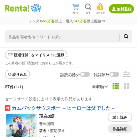
無料登録
レンタル
55万冊
以上、購入
147万冊
以上配信中！
“渡辺保裕” をマイリストに登録
この著者の新刊配信時にお知らせが届きます。
話読み除外
雑誌除外
絞り込み
27件
(1/
1
)
新着順
セーフサーチ設定により非表示の作品があります
カムバックサウスポー －ヒーローは父でした－
現在3話
試し読み
青年漫画
作品詳細
著者：渡辺保裕