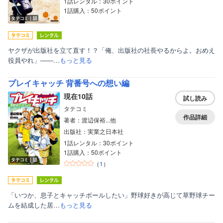
1話レンタル：30ポイント
1話購入：50ポイント
タテコミ｜話
ヤクザが出版社を立て直す！？「俺、出版社の社長やるからよ。おめえ
役員やれ」――…
もっと見る
プレイキャッチ 背番号への想い編
現在10話
試し読み
タテコミ
作品詳細
著者：渡辺保裕...他
出版社：実業之日本社
1話レンタル：30ポイント
1話購入：50ポイント
タテコミ｜話
（
1
）
「いつか、息子とキャッチボールしたい」野球好きが高じて草野球チー
ムを結成した居…
もっと見る