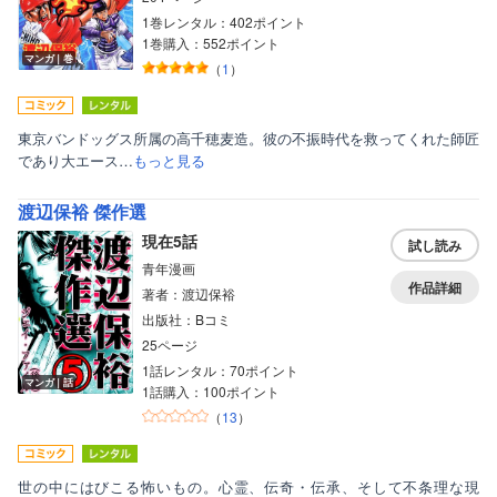
1巻レンタル：402ポイント
1巻購入：552ポイント
マンガ｜巻
（
1
）
東京バンドッグス所属の高千穂麦造。彼の不振時代を救ってくれた師匠
であり大エース…
もっと見る
渡辺保裕 傑作選
現在5話
試し読み
青年漫画
作品詳細
著者：渡辺保裕
出版社：Bコミ
25ページ
1話レンタル：70ポイント
マンガ｜話
1話購入：100ポイント
（
13
）
世の中にはびこる怖いもの。心霊、伝奇・伝承、そして不条理な現