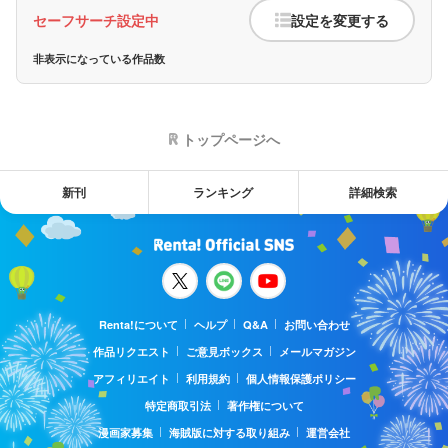
セーフサーチ設定中
設定を変更する
非表示になっている作品数
トップページへ
新刊
ランキング
詳細検索
Renta!について
ヘルプ
Q&A
お問い合わせ
作品リクエスト
ご意見ボックス
メールマガジン
アフィリエイト
利用規約
個人情報保護ポリシー
特定商取引法
著作権について
漫画家募集
海賊版に対する取り組み
運営会社