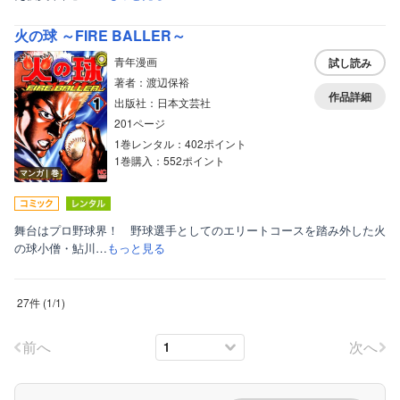
火の球 ～FIRE BALLER～
青年漫画
試し読み
著者：渡辺保裕
作品詳細
出版社：日本文芸社
201ページ
1巻レンタル：402ポイント
1巻購入：552ポイント
マンガ｜巻
舞台はプロ野球界！ 野球選手としてのエリートコースを踏み外した火
の球小僧・鮎川…
もっと見る
27件
(
1
/
1
)
前へ
次へ