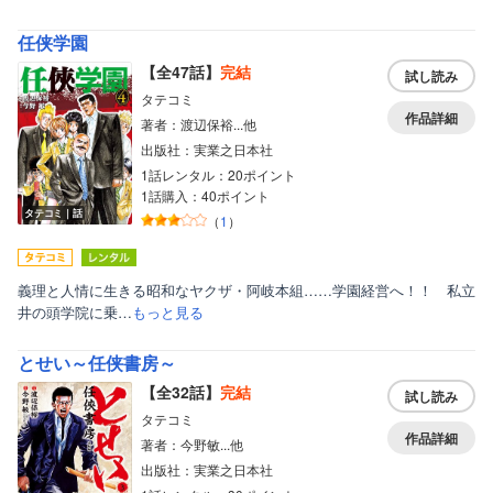
任侠学園
【全47話】
完結
試し読み
タテコミ
作品詳細
著者：渡辺保裕...他
出版社：実業之日本社
1話レンタル：20ポイント
1話購入：40ポイント
タテコミ｜話
（
1
）
義理と人情に生きる昭和なヤクザ・阿岐本組……学園経営へ！！ 私立
井の頭学院に乗…
もっと見る
とせい～任侠書房～
【全32話】
完結
試し読み
タテコミ
作品詳細
著者：今野敏...他
出版社：実業之日本社