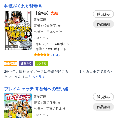
神様がくれた背番号
【全3巻】
完結
試し読み
青年漫画
作品詳細
著者：松浦儀実...他
出版社：日本文芸社
208ページ
1巻レンタル：440ポイント
マンガ｜巻
1巻購入：590ポイント
（
124
）
20××年、阪神タイガースに奇跡が起こる――！！大阪天王寺で暮らす
ケンちゃんは…
もっと見る
プレイキャッチ 背番号への想い編
青年漫画
試し読み
著者：渡辺保裕...他
作品詳細
出版社：実業之日本社
242ページ