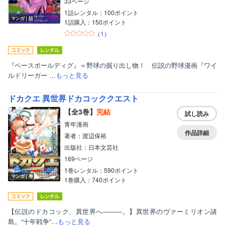
33ページ
1話レンタル：100ポイント
マンガ｜話
1話購入：150ポイント
（
1
）
『ベースボールディグ』＝野球の掘り出し物！ 伝説の野球漫画『ワイ
ルドリーガー …
もっと見る
ドカクエ 異世界ドカコッククエスト
【全3巻】
完結
試し読み
青年漫画
作品詳細
著者：渡辺保裕
出版社：日本文芸社
169ページ
1巻レンタル：590ポイント
マンガ｜巻
1巻購入：740ポイント
【伝説のドカコック、異世界へ―――。】異世界のヴァーミリオン諸
島。“十年戦争”…
もっと見る