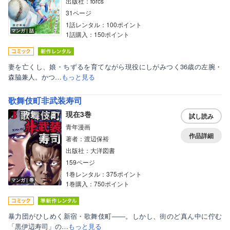
出版社：forcs
31ページ
1話レンタル：100ポイント
マンガ｜話
1話購入：150ポイント
妻を亡くし、娘・ちずるを育てながら現役にしがみつく36歳の左腕・
森脇兼人。かつ…
もっと見る
歌舞伎町非武装寿司
現在3巻
試し読み
青年漫画
作品詳細
著者：渡辺保裕
出版社：大洋図書
159ページ
1巻レンタル：375ポイント
マンガ｜巻
1巻購入：750ポイント
暴力団がひしめく新宿・歌舞伎町――。しかし、街のど真ん中に佇む
「黒伊辺寿司」の…
もっと見る