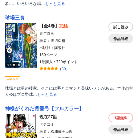
象…。いろいろな場…
もっと見る
ボーイズラブ
球場三食
ティーンズラブ
【全4巻】
完結
試し読み
美女・美少女
青年漫画
作品詳細
女性写真集
著者：渡辺保裕
出版社：講談社
180ページ
1巻購入：720ポイント
マンガ｜巻
（
30
）
球場とは男の棲家。そこには夢とロマンと美味いメシがある。本作の主
人公はプロ野球…
もっと見る
神様がくれた背番号【フルカラー】
現在27話
1話
無料
タテコミ
作品詳細
著者：松浦儀実...他