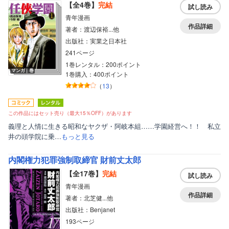
【全4巻】
完結
試し読み
青年漫画
作品詳細
著者：渡辺保裕...他
出版社：実業之日本社
241ページ
1巻レンタル：200ポイント
マンガ｜巻
1巻購入：400ポイント
（
13
）
この作品にはセット売り（最大15％OFF）があります
義理と人情に生きる昭和なヤクザ・阿岐本組……学園経営へ！！ 私立
井の頭学院に乗…
もっと見る
内閣権力犯罪強制取締官 財前丈太郎
【全17巻】
完結
試し読み
青年漫画
作品詳細
著者：北芝健...他
出版社：Benjanet
193ページ