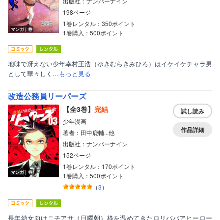
出版社：ナンバーナイン
198ページ
1巻レンタル：350ポイント
マンガ｜巻
1巻購入：500ポイント
地味で冴えない少年幸村王浩（ゆきむらきみひろ）はイケイケチャラ男
として華々しく…
もっと見る
改造公務員リーパーズ
【全3巻】
完結
試し読み
少年漫画
作品詳細
著者：田中鹿輔...他
出版社：ナンバーナイン
152ページ
1巻レンタル：170ポイント
マンガ｜巻
1巻購入：500ポイント
（
3
）
長年幼女向けニチアサ（日曜朝）枠を温めてきたロリババアヒーロー