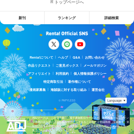
トップページへ
新刊
ランキング
詳細検索
Renta!について
ヘルプ
Q&A
お問い合わせ
作品リクエスト
ご意見ボックス
メールマガジン
アフィリエイト
利用規約
個人情報保護ポリシー
特定商取引法
著作権について
漫画家募集
海賊版に対する取り組み
運営会社
© PAPYLESS
ABJマークは、この電子書店・電子書籍配信サービスが、著作権者からコンテン
ツ使用許諾を得た正規版配信サービスであることを示す登録商標（登録番号 第
6091713号）です。ABJマークの詳細、ABJマークを掲示しているサービスの一
覧はこちら。