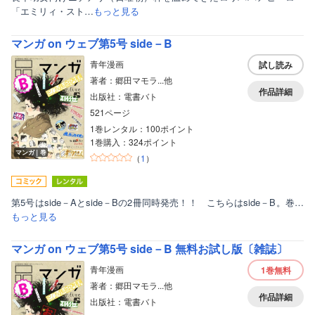
「エミリィ・スト…
もっと見る
マンガ on ウェブ第5号 side－B
青年漫画
試し読み
著者：郷田マモラ...他
作品詳細
出版社：電書バト
521ページ
ボーイズラブ
1巻レンタル：100ポイント
1巻購入：324ポイント
ティーンズラブ
マンガ｜巻
（
1
）
美女・美少女
女性写真集
第5号はside－Aとside－Bの2冊同時発売！！ こちらはside－B。巻…
もっと見る
マンガ on ウェブ第5号 side－B 無料お試し版〔雑誌〕
青年漫画
1巻
無料
著者：郷田マモラ...他
作品詳細
出版社：電書バト