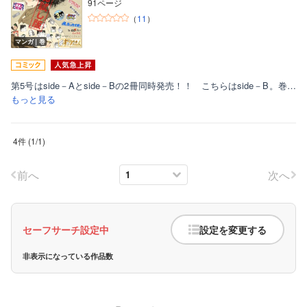
91ページ
（
11
）
マンガ｜巻
第5号はside－Aとside－Bの2冊同時発売！！ こちらはside－B。巻…
もっと見る
4件
(
1
/
1
)
前へ
次へ
セーフサーチ設定中
設定を変更する
非表示になっている作品数