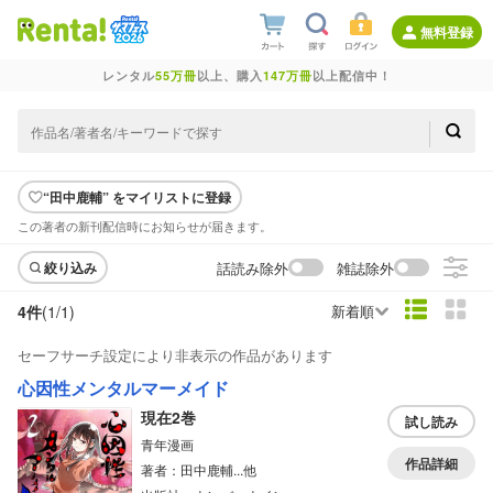
無料登録
レンタル
55万冊
以上、購入
147万冊
以上配信中！
“田中鹿輔” をマイリストに登録
この著者の新刊配信時にお知らせが届きます。
話読み除外
雑誌除外
絞り込み
4件
(1/
1
)
新着順
セーフサーチ設定により非表示の作品があります
心因性メンタルマーメイド
現在2巻
試し読み
青年漫画
作品詳細
著者：田中鹿輔...他