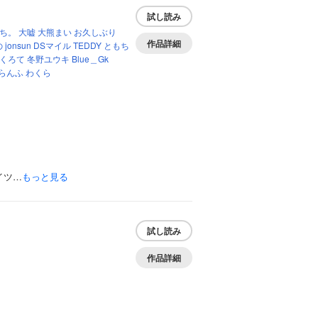
試し読み
ち。
大嘘
大熊まい
お久しぶり
作品詳細
の
jonsun
DSマイル
TEDDY
ともち
くろて
冬野ユウキ
Blue＿Gk
らんふ
わくら
イツ…
もっと見る
試し読み
作品詳細