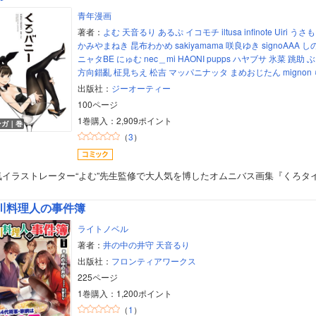
青年漫画
著者：
よむ
天音るり
あるぷ
イコモチ
iltusa
infinote
Uiri
うさも
かみやまねき
昆布わかめ
sakiyamama
咲良ゆき
signoAAA
し
ニャタBE
にゅむ
nec＿mi
HAONI
pupps
ハヤブサ
氷菜
跳助
ぶ
方向錯亂
柾見ちえ
松吉
マッパニナッタ
まめおじたん
mignon
出版社：
ジーオーティー
100ページ
1巻購入：2,909ポイント
ンガ｜巻
（
3
）
気イラストレーター“よむ”先生監修で大人気を博したオムニバス画集『くろタ
川料理人の事件簿
ライトノベル
著者：
井の中の井守
天音るり
出版社：
フロンティアワークス
225ページ
1巻購入：1,200ポイント
（
1
）