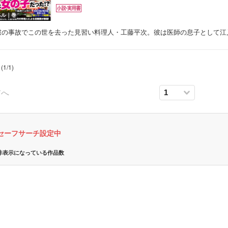
ベル｜巻
慮の事故でこの世を去った見習い料理人・工藤平次。彼は医師の息子として江
(
1
/
1
)
前へ
ボーイズラブ
セーフサーチ設定中
非表示になっている作品数
ティーンズラブ
美女・美少女
女性写真集