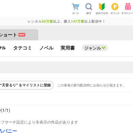
レンタル
55万冊
以上、購入
147万冊
以上配信中！
ショート
NEW
タテコミ
ノベル
実用書
ジャンル
この著者の新刊配信時にお知らせが届きます。
“天音るり” をマイリストに登録
件
(1/
1
)
ーフサーチ設定により非表示の作品があります
ろバニー