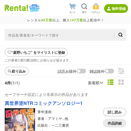
無料登録
レンタル
55万冊
以上、購入
147万冊
以上配信中！
“庭野いちご” をマイリストに登録
この著者の新刊配信時にお知らせが届きます。
話読み除外
雑誌除外
絞り込み
4件
(1/
1
)
新着順
セーフサーチ設定により非表示の作品があります
異世界逆NTRコミックアンソロジー1
青年漫画
試し読み
著者：アマミヤ...他
作品詳細
出版社：一二三書房