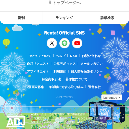
トップページへ
新刊
ランキング
詳細検索
Renta!について
ヘルプ
Q&A
お問い合わせ
作品リクエスト
ご意見ボックス
メールマガジン
アフィリエイト
利用規約
個人情報保護ポリシー
特定商取引法
著作権について
漫画家募集
海賊版に対する取り組み
運営会社
© PAPYLESS
ABJマークは、この電子書店・電子書籍配信サービスが、著作権者からコンテン
ツ使用許諾を得た正規版配信サービスであることを示す登録商標（登録番号 第
6091713号）です。ABJマークの詳細、ABJマークを掲示しているサービスの一
覧はこちら。