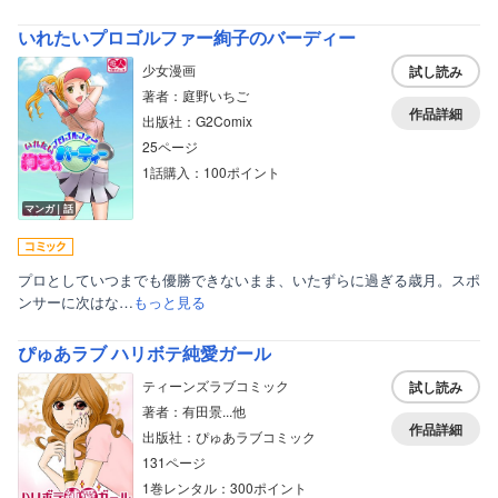
いれたいプロゴルファー絢子のバーディー
少女漫画
試し読み
著者：庭野いちご
作品詳細
出版社：G2Comix
25ページ
1話購入：100ポイント
ボーイズラブ
マンガ｜話
ティーンズラブ
美女・美少女
プロとしていつまでも優勝できないまま、いたずらに過ぎる歳月。スポ
ンサーに次はな…
もっと見る
女性写真集
ぴゅあラブ ハリボテ純愛ガール
ティーンズラブコミック
試し読み
著者：有田景...他
作品詳細
出版社：ぴゅあラブコミック
131ページ
1巻レンタル：300ポイント