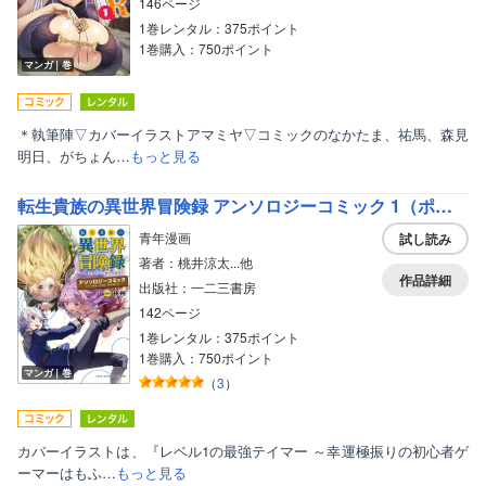
146ページ
1巻レンタル：375ポイント
1巻購入：750ポイント
マンガ｜巻
＊執筆陣▽カバーイラストアマミヤ▽コミックのなかたま、祐馬、森見
明日、がちょん…
もっと見る
転生貴族の異世界冒険録 アンソロジーコミック 1（ポルカコミックス）
青年漫画
試し読み
著者：桃井涼太...他
作品詳細
出版社：一二三書房
142ページ
1巻レンタル：375ポイント
1巻購入：750ポイント
マンガ｜巻
（
3
）
カバーイラストは、『レベル1の最強テイマー ～幸運極振りの初心者ゲ
ーマーはもふ…
もっと見る