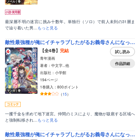
ノベル｜巻
最深層不明の迷宮に挑み十数年。単独行（ソロ）で前人未到の31層ま
で辿り着いた男…
もっと見る
敵性最強種が俺にイチャラブしたがるお義母さんになったんですが？！ モバMAN DIGITAL COMICS
【全4巻】
完結
試し読み
青年漫画
作品詳細
著者：中文字...他
出版社：小学館
194ページ
1巻購入：800ポイント
マンガ｜巻
（
15
）
一攫千金を求めて地下迷宮。仲間のミスにより、魔物が跋扈する区域へ
と強制転移され…
もっと見る
敵性最強種が俺にイチャラブしたがるお義母さんになったんですが？！