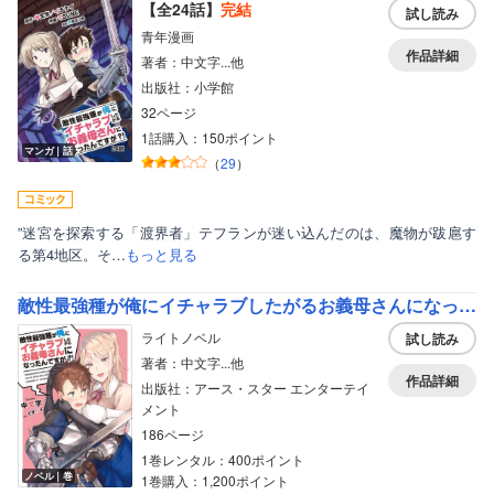
【全24話】
完結
試し読み
青年漫画
作品詳細
著者：中文字...他
出版社：小学館
32ページ
1話購入：150ポイント
マンガ｜話
（
29
）
”迷宮を探索する「渡界者」テフランが迷い込んだのは、魔物が跋扈す
る第4地区。そ…
もっと見る
敵性最強種が俺にイチャラブしたがるお義母さんになったんですが？！
ライトノベル
試し読み
著者：中文字...他
作品詳細
出版社：アース・スター エンターテイ
メント
186ページ
1巻レンタル：400ポイント
ノベル｜巻
1巻購入：1,200ポイント