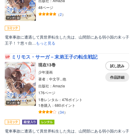
出版社：Amazia
48ページ
（
2
）
マンガ｜話
電車事故に遭遇して異世界転生した先は、山間部にある弱小国の末っ子
王子！？悠々自…
もっと見る
ミリモス・サーガ－末弟王子の転生戦記
現在13巻
試し読み
少年漫画
作品詳細
著者：中文字...他
出版社：Amazia
176ページ
1巻レンタル：476ポイント
マンガ｜巻
1巻購入：680ポイント
（
34
）
電車事故に遭遇して異世界転生した先は、山間部にある弱小国の末っ子