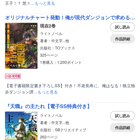
王子！？ 悠々…
もっと見る
オリジナルチャート発動！俺が現代ダンジョンで求めるのは不老長寿の秘薬！！【電子書籍限定書き下ろしSS付き】
現在2巻
試し読み
ライトノベル
作品詳細
著者：中文字...他
出版社：TOブックス
325ページ
1巻購入：1,200ポイント
ノベル｜巻
【電子書籍限定書き下ろしSS】付き！不老長寿に、俺はなる！独立独
歩ダンジョン譚…
もっと見る
『天職』の主たれ【電子SS特典付き】
ライトノベル
試し読み
著者：中文字...他
作品詳細
出版社：SBクリエイティブ
262ページ