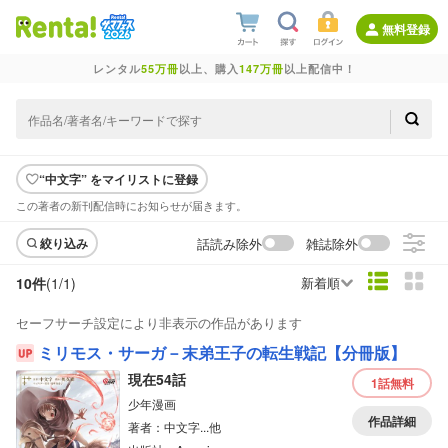
無料登録
レンタル
55万冊
以上、購入
147万冊
以上配信中！
“中文字” をマイリストに登録
この著者の新刊配信時にお知らせが届きます。
話読み除外
雑誌除外
絞り込み
10件
(1/
1
)
新着順
セーフサーチ設定により非表示の作品があります
ミリモス・サーガ－末弟王子の転生戦記【分冊版】
現在54話
1話
無料
少年漫画
作品詳細
著者：中文字...他