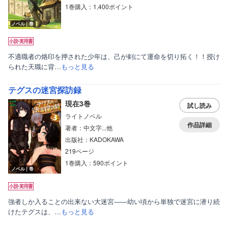
1巻購入：1,400ポイント
ノベル｜巻
不適職者の烙印を押された少年は、己が剣にて運命を切り拓く！！授け
られた天職に背…
もっと見る
テグスの迷宮探訪録
現在3巻
試し読み
ライトノベル
作品詳細
著者：中文字...他
出版社：KADOKAWA
219ページ
1巻購入：590ポイント
ノベル｜巻
強者しか入ることの出来ない大迷宮――幼い頃から単独で迷宮に潜り続
けたテグスは、…
もっと見る