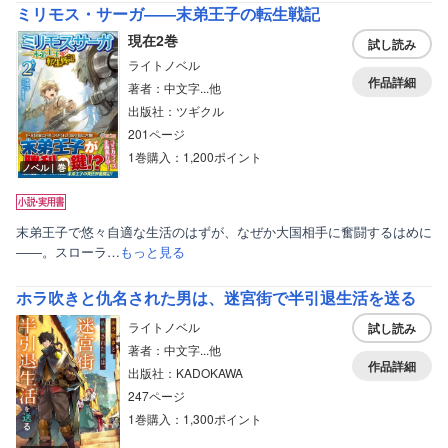
ミリモス・サーガ――末弟王子の転生戦記
現在2巻
試し読み
ライトノベル
作品詳細
著者：中文字...他
出版社：ツギクル
201ページ
ボーイズラブ
1巻購入：1,200ポイント
ノベル｜巻
ティーンズラブ
美女・美少女
末弟王子で悠々自適な生活のはずが、なぜか大国相手に奮闘するはめに
女性写真集
――。スローラ…
もっと見る
ホラ吹きと仇名された男は、迷宮街で半引退生活を送る
ライトノベル
試し読み
著者：中文字...他
作品詳細
出版社：KADOKAWA
247ページ
1巻購入：1,300ポイント